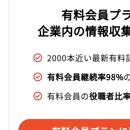
有料会員プ
企業内の情報収
2000本近い最新有料
有料会員継続率98%
有料会員の
役職者比率