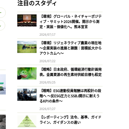
注目のスタディ
ー
【環境】グローバル・ネイチャーポジテ
ィブ・サミット2026開催。開示から測
ル
定・実装・価値化へ。熊本宣言
2026/07/17
【環境】リジェネラティブ農業の現在地
〜企業実装の進展と課題：面積拡大から
アウトカムへ〜
2026/07/22
【戦略】日本政府、循環経済行動計画発
表。金属資源の再生素材供給目標も設定
2026/05/25
【戦略】ESG連動役員報酬は再設計の段
階へ 〜反ESG圧力とSSBJ開示に耐えう
るKPIの条件〜
2026/07/27
【レポーティング】法令、基準、ガイド
ライン、ガイダンスの違い