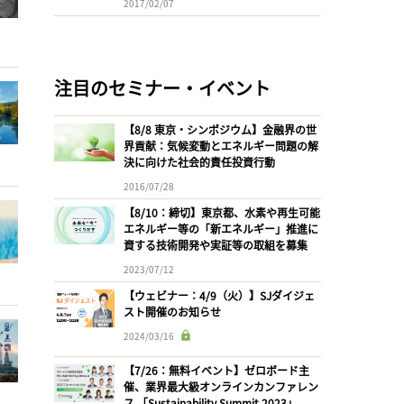
2017/02/07
注目のセミナー・イベント
【8/8 東京・シンポジウム】金融界の世
界貢献：気候変動とエネルギー問題の解
決に向けた社会的責任投資行動
2016/07/28
【8/10：締切】東京都、水素や再生可能
エネルギー等の「新エネルギー」推進に
資する技術開発や実証等の取組を募集
2023/07/12
【ウェビナー：4/9（火）】SJダイジェ
スト開催のお知らせ
2024/03/16
【7/26：無料イベント】ゼロボード主
催、業界最大級オンラインカンファレン
ス 「Sustainability Summit 2023」