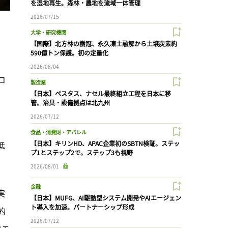
を湿地再生。森林・農地を流域一体管理
2026/07/15
大学・研究機関
【国際】北方林の樹冠、永久凍土融解から土壌炭素約
590億トン保護。初の定量化
2026/08/04
コ
製造業
【日本】ベスタス、ナセル最終組立工程を日本に移
管。治具・設備拠点は北九州
2026/07/12
食品・消費財・アパレル
低
【日本】キリンHD、APAC企業初のSBTN検証。ステッ
プ1とステップ2で。ステップ3も視野
2026/08/01
金融
実
【日本】MUFG、AI駆動型システム開発やAIエージェン
ト導入を加速。パートナーシップ形成
的
2026/07/12