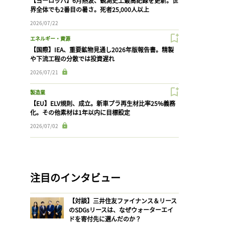
【ヨーロッパ】6月熱波、観測史上最高記録を更新。世
界全体でも2番目の暑さ。死者25,000人以上
2026/07/22
エネルギー・資源
【国際】IEA、重要鉱物見通し2026年版報告書。精製
や下流工程の分散では投資遅れ
2026/07/21
製造業
【EU】ELV規則、成立。新車プラ再生材比率25%義務
化。その他素材は1年以内に目標設定
2026/07/02
注目のインタビュー
【対談】三井住友ファイナンス＆リース
のSDGsリースは、なぜウォーターエイ
ドを寄付先に選んだのか？