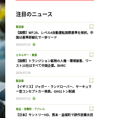
注目のニュース
製造業
【国際】WP.29、レベル4自動運転国際基準を採択。中
国は基準詳細化で一歩リード
2026/07/13
エネルギー・資源
【国際】トランジション鉱物の人権・環境被害、ワー
スト10社はすべて中国企業。BHRC
2026/07/28
製造業
【イギリス】ジャガー・ランドローバー、サーキュラ
ー型コンセプトカー発表。GHG1トン削減
2026/07/12
食品・消費財・アパレル
【日本】サントリーHD、熊本・益城町で耕作放棄水田