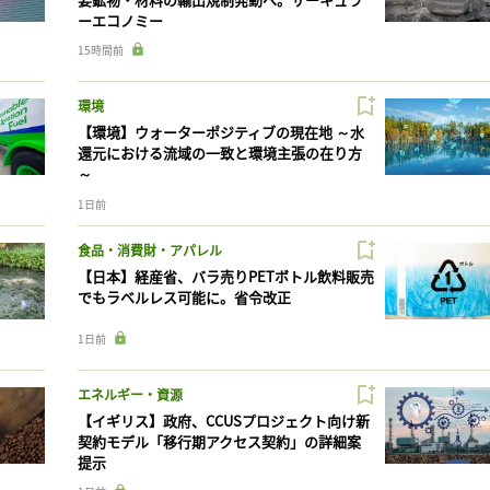
ーエコノミー
15時間前
環境
【環境】ウォーターポジティブの現在地 ～水
還元における流域の一致と環境主張の在り方
～
1日前
食品・消費財・アパレル
【日本】経産省、バラ売りPETボトル飲料販売
でもラベルレス可能に。省令改正
1日前
エネルギー・資源
【イギリス】政府、CCUSプロジェクト向け新
契約モデル「移行期アクセス契約」の詳細案
提示