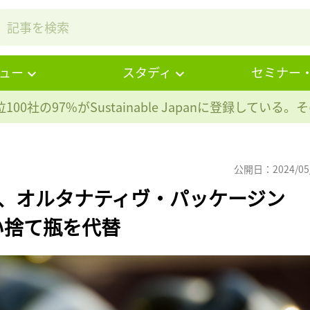
ュー
スタディ
セミナー
100社の97%が
Sustainable Japanに登録している
公開日：2024/05
社、オルタナティヴ・パッケージン
い捨て瓶を代替