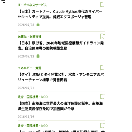
ロモ
IT・ビジネスサービス
【日本】ガートナー、Claude Mythos時代のサイバー
セキュリティで提言。脅威エクスポージャ管理
2026/07/25
医薬品・医療福祉
【日本】厚労省、2040年地域医療構想ガイドライン発
表。自治体主導の態勢構築急務
2026/07/12
エネルギー・資源
【タイ】JERAとタイ発電公社、水素・アンモニアのバ
リューチェーン構築で覚書締結
2026/07/21
政府・国際機関・NGO
【国際】南極海に世界最大の海洋保護区誕生。南極海
洋生物資源保存条約で加盟国が合意
2016/11/16
政府・国際機関・NGO