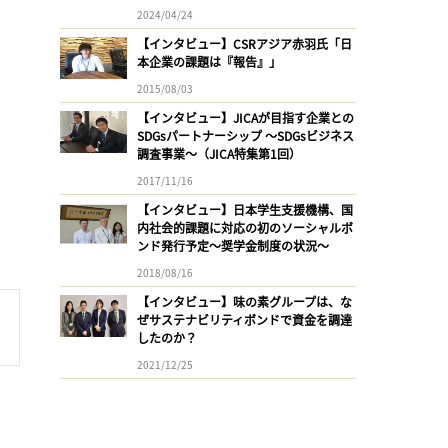
2024/04/24
【インタビュー】CSRアジア赤羽氏「日
本企業の課題は『報告』」
2015/08/03
【インタビュー】JICAが目指す企業との
SDGsパートナーシップ 〜SDGsビジネス
調査事業〜（JICA特集第1回）
2017/11/16
【インタビュー】日本学生支援機構、国
内社会的課題に対応の初のソーシャルボ
ンド発行予定〜奨学金制度の状況〜
2018/08/16
【インタビュー】味の素グループは、な
ぜサステナビリティボンドで資金を調達
したのか？
2021/12/25