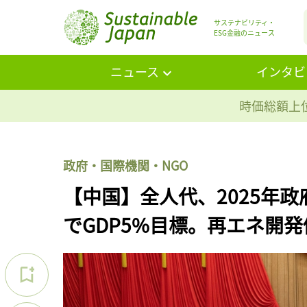
サステナビリティ・
ESG金融のニュース
ニュース
インタビ
時価総額上位
政府・国際機関・NGO
【中国】全人代、2025年
でGDP5%目標。再エネ開