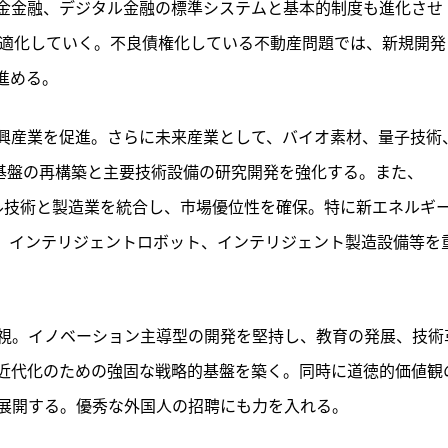
金金融、デジタル金融の標準システムと基本的制度も進化させ
記事をお気に入りに保存するには
ログインが必要です
最適化していく。不良債権化している不動産問題では、新規開発
進める。
ログイン
会員登録
興産業を促進。さらに未来産業として、バイオ素材、量子技術
産業基盤の再構築と主要技術設備の研究開発を強化する。また、
タル技術と製造業を統合し、市場優位性を確保。特に新エネルギ
ー、インテリジェントロボット、インテリジェント製造設備等を
視。イノベーション主導型の開発を堅持し、教育の発展、技術
近代化のための強固な戦略的基盤を築く。同時に道徳的価値観
展開する。優秀な外国人の招聘にも力を入れる。