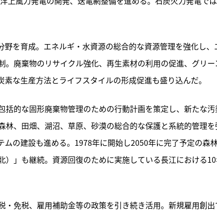
、洋上風力発電の開発、送電網整備を進める。石炭火力発電で
分野を育成。エネルギ・水資源の総合的な資源管理を強化し、
制。廃棄物のリサイクル強化、再生素材の利用の促進、グリー
炭素な生産方法とライフスタイルの形成促進も盛り込んだ。
包括的な固形廃棄物管理のための行動計画を策定し、新たな汚
森林、田畑、湖沼、草原、砂漠の総合的な保護と系統的管理を
ムの建設も進める。1978年に開始し2050年に完了予定の森
北）」も継続。資源回復のために実施している長江における10
税・免税、雇用補助金等の政策を引き続き活用。新規雇用創出