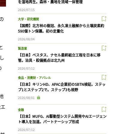
を湿地再生。森林・農地を流域一体管理
2026/07/15
の
大学・研究機関
【国際】北方林の樹冠、永久凍土融解から土壌炭素約
。
590億トン保護。初の定量化
2026/08/04
と
製造業
【日本】ベスタス、ナセル最終組立工程を日本に移
し
管。治具・設備拠点は北九州
の
2026/07/12
食品・消費財・アパレル
【日本】キリンHD、APAC企業初のSBTN検証。ステッ
プ1とステップ2で。ステップ3も視野
地
2026/08/01
能エ
金融
【日本】MUFG、AI駆動型システム開発やAIエージェン
ト導入を加速。パートナーシップ形成
2026/07/12