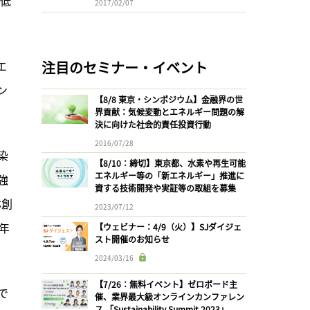
は低
2017/02/07
エ
注目のセミナー・イベント
ン
【8/8 東京・シンポジウム】金融界の世
界貢献：気候変動とエネルギー問題の解
決に向けた社会的責任投資行動
2016/07/28
染
【8/10：締切】東京都、水素や再生可能
エネルギー等の「新エネルギー」推進に
強
資する技術開発や実証等の取組を募集
林創
2023/07/12
年
【ウェビナー：4/9（火）】SJダイジェ
スト開催のお知らせ
2024/03/16
【7/26：無料イベント】ゼロボード主
で
催、業界最大級オンラインカンファレン
ス 「Sustainability Summit 2023」