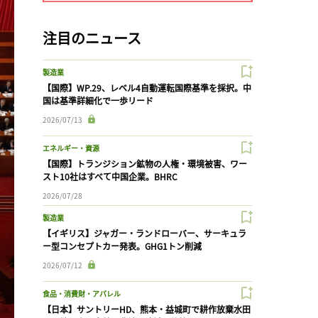
注目のニュース
製造業
【国際】WP.29、レベル4自動運転国際基準を採択。中
国は基準詳細化で一歩リード
2026/07/13
エネルギー・資源
【国際】トランジション鉱物の人権・環境被害、ワー
スト10社はすべて中国企業。BHRC
2026/07/28
製造業
【イギリス】ジャガー・ランドローバー、サーキュラ
ー型コンセプトカー発表。GHG1トン削減
2026/07/12
食品・消費財・アパレル
【日本】サントリーHD、熊本・益城町で耕作放棄水田