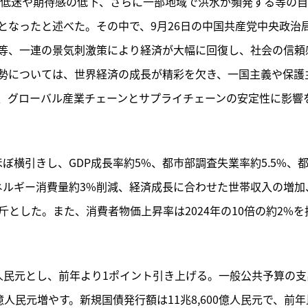
の低迷や期待感の低下、さらに一部地域で洪水が頻発する等の
となったと述べた。その中で、9月26日の中国共産党中央政治
等、一連の景気刺激策により経済が大幅に回復し、社会の信頼
勢については、世界経済の成長が精彩を欠き、一国主義や保護
、グローバル産業チェーンとサプライチェーンの安定性に影響
ほぼ横引きし、GDP成長率約5%、都市部調査失業率約5.5%、
のエネルギー消費量約3%削減、経済成長に合わせた世帯収入の増加
億斤とした。また、消費者物価上昇率は2024年の10倍の約2%を
0億人民元とし、前年より1ポイント引き上げる。一般公共予算の支
00億人民元増やす。新規国債発行額は11兆8,600億人民元で、前年