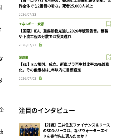
【ヨーロッパ】6月熱波、観測史上最高記録を更新。世
国
界全体でも2番目の暑さ。死者25,000人以上
2026/07/22
エネルギー・資源
政
【国際】IEA、重要鉱物見通し2026年版報告書。精製
や下流工程の分散では投資遅れ
2026/07/21
な
製造業
【EU】ELV規則、成立。新車プラ再生材比率25%義務
化。その他素材は1年以内に目標設定
2026/07/02
す
企
注目のインタビュー
、
【対談】三井住友ファイナンス＆リース
技
のSDGsリースは、なぜウォーターエイ
ドを寄付先に選んだのか？