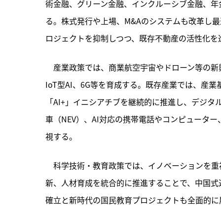
術金融、グリーン金融、インクルーシブ金融、年
る。株式発行や上場、M&Aのシステムも改革し
ロジェクトを抑制しつつ、既存不動産の活性化を
　産業政策では、商業航空宇宙やドローン等の新
IoT型AI、6G等を育成する。既存産業では、
「AI+」イニシアチブを継続的に推進し、デジ
車（NEV）、AI対応の携帯電話やコンピュータ
視する。
　科学技術・教育政策では、イノベーションを重
新、人材育成を統合的に推進することで、中国式
確立と新時代の国民教育プロジェクトも全面的に