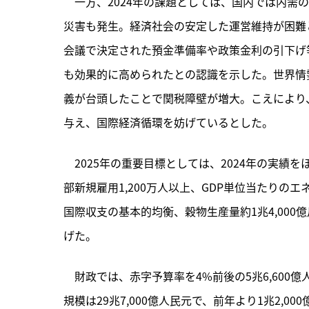
　一方、2024年の課題としては、国内では内需
災害も発生。経済社会の安定した運営維持が困難
会議で決定された預金準備率や政策金利の引下げ
も効果的に高められたとの認識を示した。世界情
義が台頭したことで関税障壁が増大。こえにより
与え、国際経済循環を妨げているとした。
　2025年の重要目標としては、
2024年の実績を
部新規雇用1,200万人以上、GDP単位当たり
国際収支の基本的均衡、穀物生産量約1兆4,000
げた。
　財政では、赤字予算率を4%前後の5兆6,60
規模は29兆7,000億人民元で、前年より1兆2,0