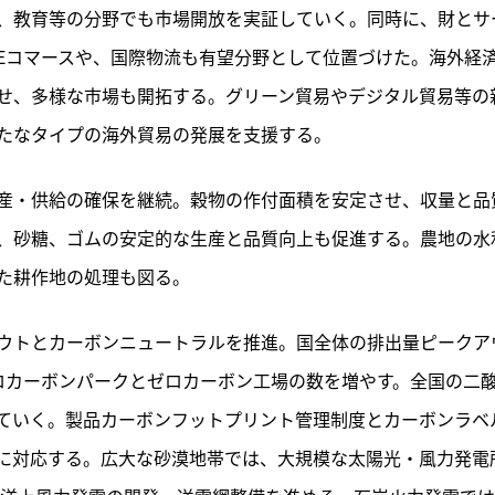
、教育等の分野でも市場開放を実証していく。同時に、財とサ
Eコマースや、国際物流も有望分野として位置づけた。海外経
せ、多様な市場も開拓する。グリーン貿易やデジタル貿易等の
たなタイプの海外貿易の発展を支援する。
産・供給の確保を継続。穀物の作付面積を安定させ、収量と品
、砂糖、ゴムの安定的な生産と品質向上も促進する。農地の水
た耕作地の処理も図る。
ウトとカーボンニュートラルを推進。国全体の排出量ピークア
ロカーボンパークとゼロカーボン工場の数を増やす。全国の二
ていく。製品カーボンフットプリント管理制度とカーボンラベ
に対応する。広大な砂漠地帯では、大規模な太陽光・風力発電