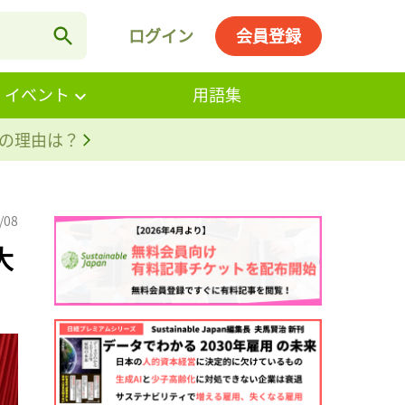
ログイン
会員登録
・イベント
用語集
。その理由は？
/08
大