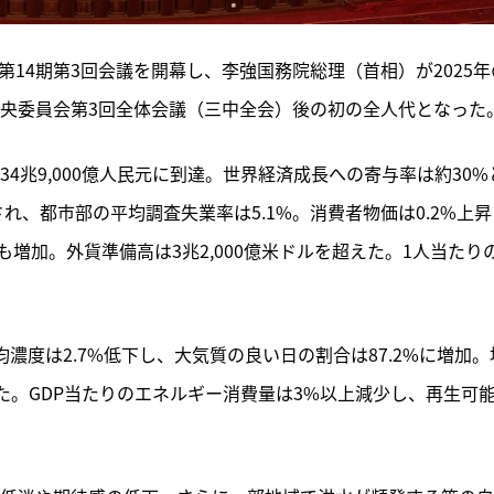
第14期第3回会議を開幕し、李強国務院総理（首相）が2025年
中央委員会第3回全体会議（三中全会）後の初の全人代となった
134兆9,000億人民元に到達。世界経済成長への寄与率は約30%
され、都市部の平均調査失業率は5.1%。消費者物価は0.2%上昇
増加。外貨準備高は3兆2,000億米ドルを超えた。1人当たり
均濃度は2.7%低下し、大気質の良い日の割合は87.2%に増加。
えた。GDP当たりのエネルギー消費量は3%以上減少し、再生可