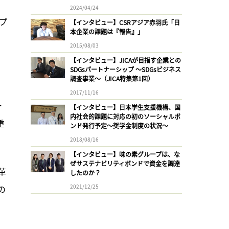
2024/04/24
プ
【インタビュー】CSRアジア赤羽氏「日
本企業の課題は『報告』」
2015/08/03
【インタビュー】JICAが目指す企業との
、
SDGsパートナーシップ 〜SDGsビジネス
調査事業〜（JICA特集第1回）
2017/11/16
ー
【インタビュー】日本学生支援機構、国
内社会的課題に対応の初のソーシャルボ
重
ンド発行予定〜奨学金制度の状況〜
2018/08/16
【インタビュー】味の素グループは、な
ぜサステナビリティボンドで資金を調達
革
したのか？
2021/12/25
の