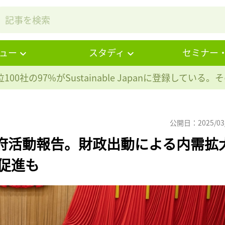
ュー
スタディ
セミナー
100社の97%が
Sustainable Japanに登録している
公開日：2025/03
政府活動報告。財政出動による内需拡
発促進も