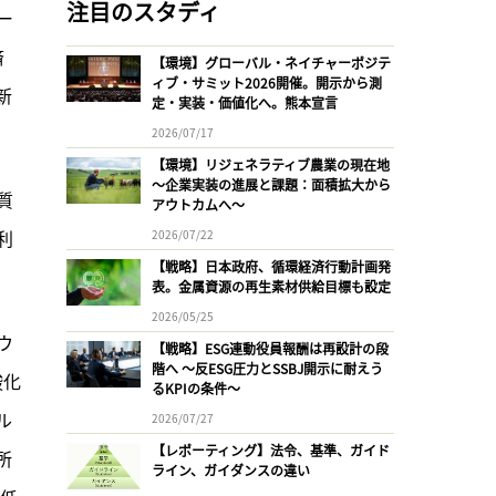
注目のスタディ
ー
済
【環境】グローバル・ネイチャーポジテ
ィブ・サミット2026開催。開示から測
新
定・実装・価値化へ。熊本宣言
2026/07/17
【環境】リジェネラティブ農業の現在地
〜企業実装の進展と課題：面積拡大から
質
アウトカムへ〜
利
2026/07/22
【戦略】日本政府、循環経済行動計画発
表。金属資源の再生素材供給目標も設定
2026/05/25
ウ
【戦略】ESG連動役員報酬は再設計の段
階へ 〜反ESG圧力とSSBJ開示に耐えう
酸化
るKPIの条件〜
ル
2026/07/27
【レポーティング】法令、基準、ガイド
所
ライン、ガイダンスの違い