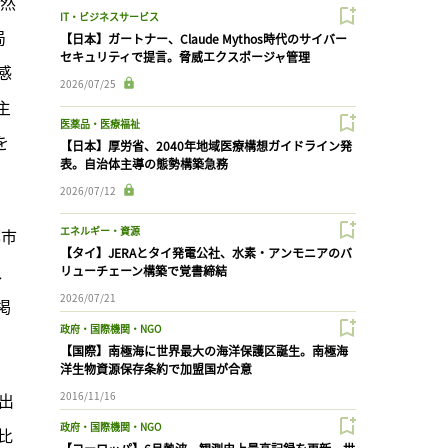
自然
IT・ビジネスサービス
局
【日本】ガートナー、Claude Mythos時代のサイバー
セキュリティで提言。脅威エクスポージャ管理
感
2026/07/25
主
医薬品・医療福祉
を
【日本】厚労省、2040年地域医療構想ガイドライン発
表。自治体主導の態勢構築急務
2026/07/12
エネルギー・資源
都市
【タイ】JERAとタイ発電公社、水素・アンモニアのバ
、
リューチェーン構築で覚書締結
2026/07/21
掲
政府・国際機関・NGO
【国際】南極海に世界最大の海洋保護区誕生。南極海
洋生物資源保存条約で加盟国が合意
出
2016/11/16
政府・国際機関・NGO
比