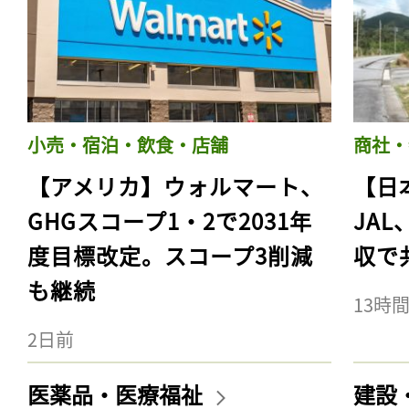
小売・宿泊・飲食・店舗
商社・
【アメリカ】ウォルマート、
【日
GHGスコープ1・2で2031年
JA
度目標改定。スコープ3削減
収で
も継続
13時
2日前
医薬品・医療福祉
建設