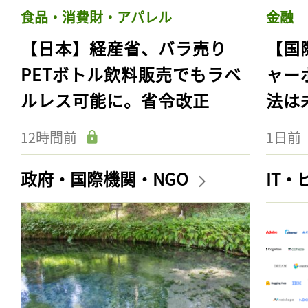
食品・消費財・アパレル
金融
【日本】経産省、バラ売り
【国
PETボトル飲料販売でもラベ
ャー
ルレス可能に。省令改正
法は
12時間前
1日前
政府・国際機関・NGO
IT