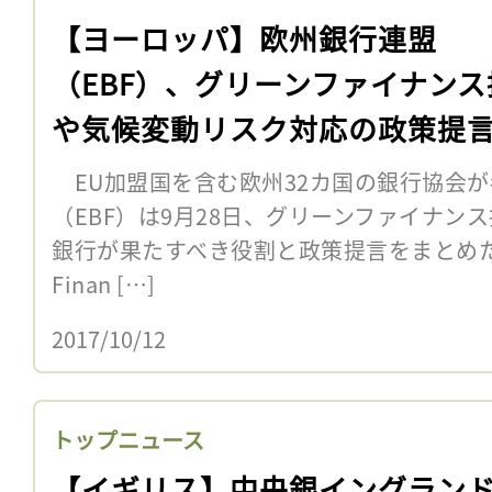
【ヨーロッパ】欧州銀行連盟
（EBF）、グリーンファイナンス
や気候変動リスク対応の政策提
表
EU加盟国を含む欧州32カ国の銀行協会
（EBF）は9月28日、グリーンファイナン
銀行が果たすべき役割と政策提言をまとめた報告書
Finan […]
2017/10/12
トップニュース
【イギリス】中央銀イングラン