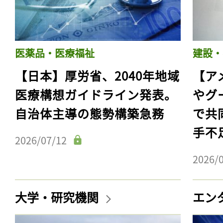
医薬品・医療福祉
建設・
【日本】厚労省、2040年地域
【ア
医療構想ガイドライン発表。
やグ
自治体主導の態勢構築急務
で共
手不
2026/07/12
2026/
大学・研究機関
エン