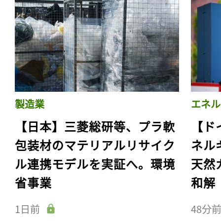
製造業
エネル
【日本】三菱総研等、プラ軟
【ド
包装材のマテリアルリサイク
ネル
ル連携モデルを実証へ。環境
天然
省事業
和解
1日前
48分