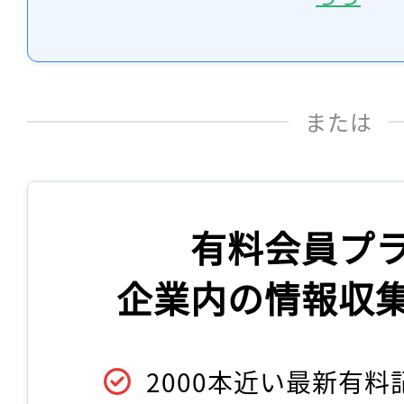
または
有料会員プ
企業内の情報収
2000本近い最新有料