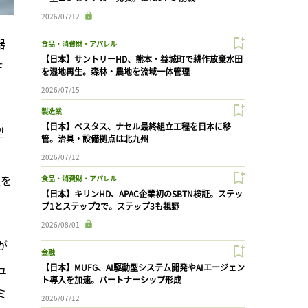
2026/07/12
器
食品・消費財・アパレル
【日本】サントリーHD、熊本・益城町で耕作放棄水田
デ
を湿地再生。森林・農地を流域一体管理
2026/07/15
製造業
【日本】ベスタス、ナセル最終組立工程を日本に移
型
管。治具・設備拠点は北九州
2026/07/12
速を
食品・消費財・アパレル
【日本】キリンHD、APAC企業初のSBTN検証。ステッ
プ1とステップ2で。ステップ3も視野
2026/08/01
が
金融
ュ
【日本】MUFG、AI駆動型システム開発やAIエージェン
ト導入を加速。パートナーシップ形成
ミ
2026/07/12