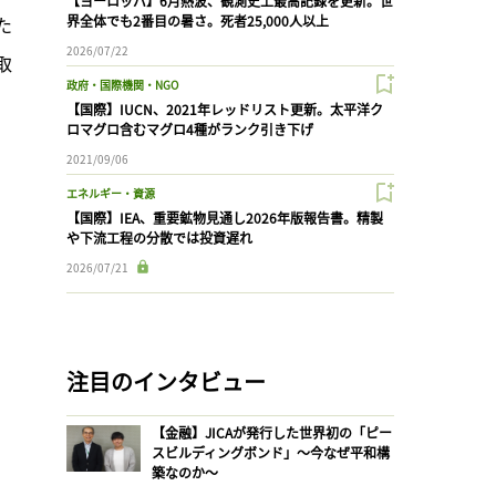
【ヨーロッパ】6月熱波、観測史上最高記録を更新。世
た
界全体でも2番目の暑さ。死者25,000人以上
2026/07/22
取
政府・国際機関・NGO
【国際】IUCN、2021年レッドリスト更新。太平洋ク
ロマグロ含むマグロ4種がランク引き下げ
2021/09/06
エネルギー・資源
【国際】IEA、重要鉱物見通し2026年版報告書。精製
や下流工程の分散では投資遅れ
2026/07/21
注目のインタビュー
【金融】JICAが発行した世界初の「ピー
スビルディングボンド」〜今なぜ平和構
築なのか〜