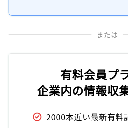
または
有料会員プ
企業内の情報収
2000本近い最新有料