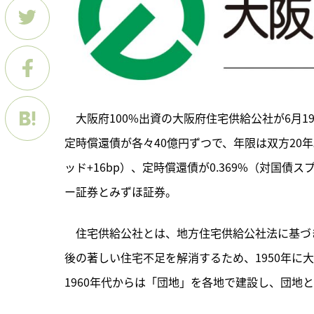
　大阪府100%出資の大阪府住宅供給公社が6月
定時償還債が各々40億円ずつで、年限は双方20年。
ッド+16bp）、定時償還債が0.369%（対国債
ー証券とみずほ証券。
　住宅供給公社とは、地方住宅供給公社法に基づ
後の著しい住宅不足を解消するため、1950年に
1960年代からは「団地」を各地で建設し、団地