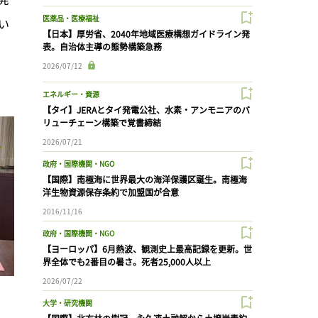
医薬品・医療福祉
い
【日本】厚労省、2040年地域医療構想ガイドライン発
表。自治体主導の態勢構築急務
2026/07/12
エネルギー・資源
【タイ】JERAとタイ発電公社、水素・アンモニアのバ
リューチェーン構築で覚書締結
2026/07/21
政府・国際機関・NGO
【国際】南極海に世界最大の海洋保護区誕生。南極海
洋生物資源保存条約で加盟国が合意
2016/11/16
政府・国際機関・NGO
【ヨーロッパ】6月熱波、観測史上最高記録を更新。世
界全体でも2番目の暑さ。死者25,000人以上
2026/07/22
大学・研究機関