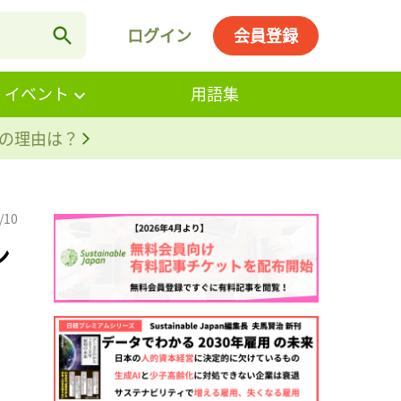
ログイン
会員登録
・イベント
用語集
。その理由は？
/10
ン