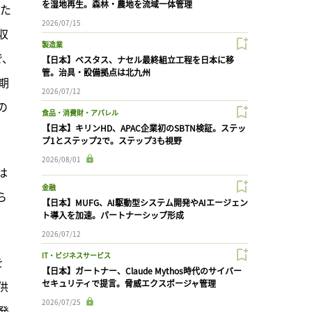
を湿地再生。森林・農地を流域一体管理
った
2026/07/15
収
製造業
で、
【日本】ベスタス、ナセル最終組立工程を日本に移
管。治具・設備拠点は北九州
期
2026/07/12
の
食品・消費財・アパレル
【日本】キリンHD、APAC企業初のSBTN検証。ステッ
プ1とステップ2で。ステップ3も視野
2026/08/01
は
金融
ら
【日本】MUFG、AI駆動型システム開発やAIエージェン
ト導入を加速。パートナーシップ形成
2026/07/12
IT・ビジネスサービス
を
【日本】ガートナー、Claude Mythos時代のサイバー
セキュリティで提言。脅威エクスポージャ管理
供
2026/07/25
発