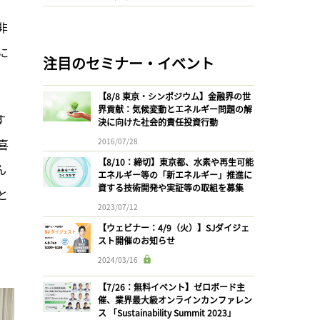
非
に
注目のセミナー・イベント
【8/8 東京・シンポジウム】金融界の世
界貢献：気候変動とエネルギー問題の解
す
決に向けた社会的責任投資行動
喜
2016/07/28
【8/10：締切】東京都、水素や再生可能
ん
エネルギー等の「新エネルギー」推進に
資する技術開発や実証等の取組を募集
と
2023/07/12
【ウェビナー：4/9（火）】SJダイジェ
スト開催のお知らせ
2024/03/16
【7/26：無料イベント】ゼロボード主
催、業界最大級オンラインカンファレン
ス 「Sustainability Summit 2023」