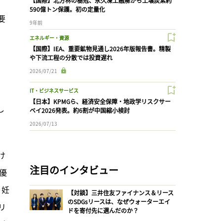
【国際】北方林の樹冠、永久凍土融解から土壌炭素約
590億トン保護。初の定量化
要
9年前
エネルギー・資源
【国際】IEA、重要鉱物見通し2026年版報告書。精製
や下流工程の分散では投資遅れ
2026/07/21
IT・ビジネスサービス
【日本】KPMGら、経済安全保障・地政学リスクサー
し
ベイ2026発表。約6割が中国縮小検討
2026/07/13
け
注目のインタビュー
優
、妊
【対談】三井住友ファイナンス＆リース
のSDGsリースは、なぜウォーターエイ
リ
ドを寄付先に選んだのか？