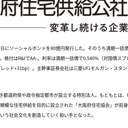
19日にソーシャルボンドを80億円発行した。そのうち満期一括
格付はR&IでAA-。利率は満期一括債で0.540%（対国債スプ
スプレッド+31bp）。主幹事証券会社は三菱UFJモルガン・スタン
き都道府県や政令指定都市が設立する特別法人。もともとは、
大規模な住宅供給を目的に設立された「大阪府住宅協会」が前
という社会文化を創造していく担い手となった。