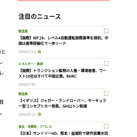
注目のニュース
製造業
【国際】WP.29、レベル4自動運転国際基準を採択。中
国は基準詳細化で一歩リード
債と
2026/07/13
レ
エネルギー・資源
【国際】トランジション鉱物の人権・環境被害、ワー
レ
スト10社はすべて中国企業。BHRC
2026/07/28
製造業
戦
【イギリス】ジャガー・ランドローバー、サーキュラ
ー型コンセプトカー発表。GHG1トン削減
身。
2026/07/12
食品・消費財・アパレル
【日本】サントリーHD、熊本・益城町で耕作放棄水田