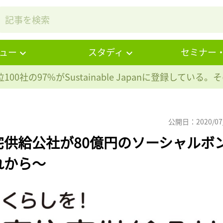
ュー
スタディ
セミナー
100社の97%が
Sustainable Japanに登録している
公開日：2020/07
供給公社が80億円のソーシャルボ
れから〜