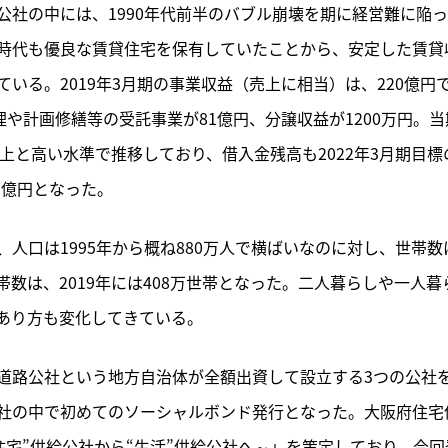
公社の中には、
1990年代前半のバブル崩壊を期に経営難に陥
時代も優良な賃貸住宅を保有していたことから、安定した賃貸
いる。2019年3月期の事業収益（売上に相当）は、220億円
理や計画修繕等の受託事業が81億円、分譲収益が1200万円。当
上と高い水準で推移しており、借入金残高も2022年3月期目標
67億円となった。
人口は1995年から概ね880万人で横ばいなのに対し、世帯数
世帯数は、2019年には408万世帯となった。二人暮らしや一人暮
あり方も変化してきている。
道路公社という地方自治体が全額出資して設立する3つの公社
社の中で初めてのソーシャルボンド発行となった。大阪府住宅
 ～“住宅”供給公社から“生活”供給公社へ～」を策定しており、今回