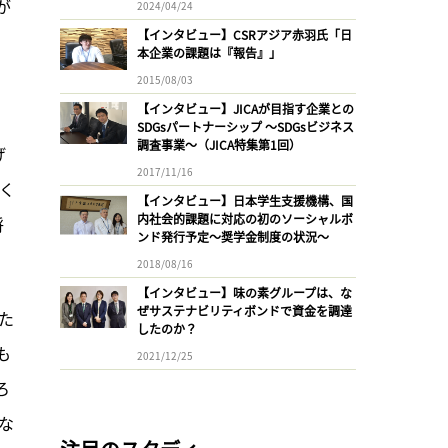
が
2024/04/24
【インタビュー】CSRアジア赤羽氏「日
本企業の課題は『報告』」
2015/08/03
【インタビュー】JICAが目指す企業との
SDGsパートナーシップ 〜SDGsビジネス
調査事業〜（JICA特集第1回）
げ
2017/11/16
く
【インタビュー】日本学生支援機構、国
内社会的課題に対応の初のソーシャルボ
将
ンド発行予定〜奨学金制度の状況〜
2018/08/16
【インタビュー】味の素グループは、な
ぜサステナビリティボンドで資金を調達
た
したのか？
も
2021/12/25
ろ
な