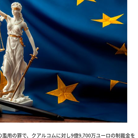
濫用の罪で、クアルコムに対し9億9,700万ユーロの制裁金を