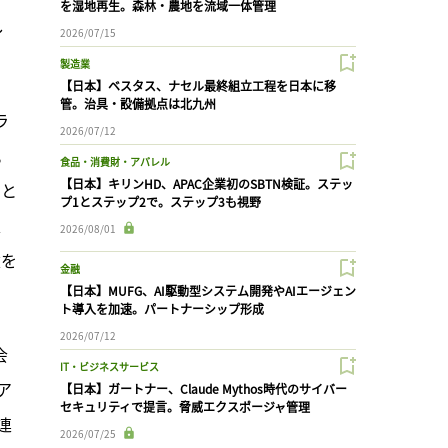
を湿地再生。森林・農地を流域一体管理
し
2026/07/15
製造業
【日本】ベスタス、ナセル最終組立工程を日本に移
管。治具・設備拠点は北九州
ラ
2026/07/12
。
食品・消費財・アパレル
【日本】キリンHD、APAC企業初のSBTN検証。ステッ
こと
プ1とステップ2で。ステップ3も視野
、
2026/08/01
達を
金融
【日本】MUFG、AI駆動型システム開発やAIエージェン
ト導入を加速。パートナーシップ形成
2026/07/12
会
IT・ビジネスサービス
ア
【日本】ガートナー、Claude Mythos時代のサイバー
セキュリティで提言。脅威エクスポージャ管理
連
2026/07/25