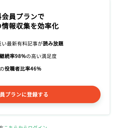
記事をお気に入りに保存するには
ログインが必要です
料会員プランで
の情報収集を効率化
ログイン
会員登録
本近い最新有料記事が
読み放題
継続率98%
の高い満足度
の
役職者比率46%
員プランに登録する
方
こちらからログイン