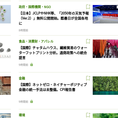
政府・国際機関・NGO
【日本】JCLPやNHK等、「2050年の天気予報
（Ver.2）」無料公開開始。酷暑日が全国各地
に
8時間前
食品・消費財・アパレル
【国際】チャタムハウス、繊維貿易のウォー
ターフットプリント分析。通商政策への統合
提言
9時間前
金融
【国際】ネットゼロ・ネイチャーポジティブ
金融の統一手法は未整備。CPI報告書
9時間前
環境