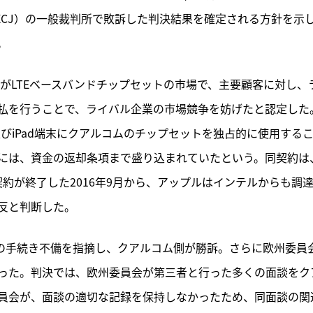
（ECJ）の一般裁判所で敗訴した判決結果を確定される方針を示
。
ムがLTEベースバンドチップセットの市場で、主要顧客に対し、
払を行うことで、ライバル企業の市場競争を妨げたと認定した
及びiPad端末にクアルコムのチップセットを独占的に使用する
には、資金の返却条項まで盛り込まれていたという。同契約は
同契約が終了した2016年9月から、アップルはインテルからも調
反と判断した。
査の手続き不備を指摘し、クアルコム側が勝訴。さらに欧州委員
った。判決では、欧州委員会が第三者と行った多くの面談をク
員会が、面談の適切な記録を保持しなかったため、同面談の関