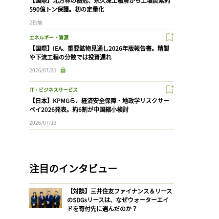
【国際】北方林の樹冠、永久凍土融解から土壌炭素約
590億トン保護。初の定量化
2日前
エネルギー・資源
【国際】IEA、重要鉱物見通し2026年版報告書。精製
や下流工程の分散では投資遅れ
2026/07/21
IT・ビジネスサービス
【日本】KPMGら、経済安全保障・地政学リスクサー
ベイ2026発表。約6割が中国縮小検討
2026/07/13
注目のインタビュー
【対談】三井住友ファイナンス＆リース
のSDGsリースは、なぜウォーターエイ
ドを寄付先に選んだのか？