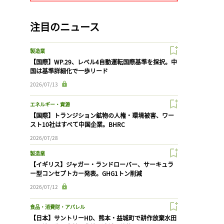
注目のニュース
製造業
【国際】WP.29、レベル4自動運転国際基準を採択。中
国は基準詳細化で一歩リード
2026/07/13
エネルギー・資源
【国際】トランジション鉱物の人権・環境被害、ワー
スト10社はすべて中国企業。BHRC
2026/07/28
製造業
【イギリス】ジャガー・ランドローバー、サーキュラ
ー型コンセプトカー発表。GHG1トン削減
2026/07/12
食品・消費財・アパレル
【日本】サントリーHD、熊本・益城町で耕作放棄水田