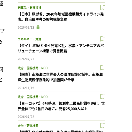
経
医薬品・医療福祉
【日本】厚労省、2040年地域医療構想ガイドライン発
表。自治体主導の態勢構築急務
2026/07/12
プ
エネルギー・資源
も
【タイ】JERAとタイ発電公社、水素・アンモニアのバ
リューチェーン構築で覚書締結
2026/07/21
同
政府・国際機関・NGO
【国際】南極海に世界最大の海洋保護区誕生。南極海
と
洋生物資源保存条約で加盟国が合意
2016/11/16
政府・国際機関・NGO
【ヨーロッパ】6月熱波、観測史上最高記録を更新。世
界全体でも2番目の暑さ。死者25,000人以上
2026/07/22
大学・研究機関