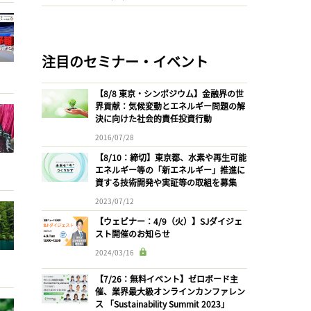
注目のセミナー・イベント
【8/8 東京・シンポジウム】金融界の世
界貢献：気候変動とエネルギー問題の解
決に向けた社会的責任投資行動
2016/07/28
【8/10：締切】東京都、水素や再生可能
エネルギー等の「新エネルギー」推進に
資する技術開発や実証等の取組を募集
2023/07/12
【ウェビナー：4/9（火）】SJダイジェ
スト開催のお知らせ
2024/03/16
【7/26：無料イベント】ゼロボード主
催、業界最大級オンラインカンファレン
ス 「Sustainability Summit 2023」