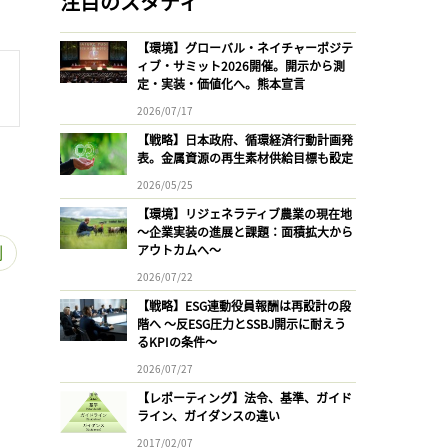
注目のスタディ
【環境】グローバル・ネイチャーポジテ
ィブ・サミット2026開催。開示から測
定・実装・価値化へ。熊本宣言
2026/07/17
【戦略】日本政府、循環経済行動計画発
表。金属資源の再生素材供給目標も設定
2026/05/25
【環境】リジェネラティブ農業の現在地
〜企業実装の進展と課題：面積拡大から
制
アウトカムへ〜
2026/07/22
【戦略】ESG連動役員報酬は再設計の段
階へ 〜反ESG圧力とSSBJ開示に耐えう
るKPIの条件〜
2026/07/27
【レポーティング】法令、基準、ガイド
ライン、ガイダンスの違い
2017/02/07