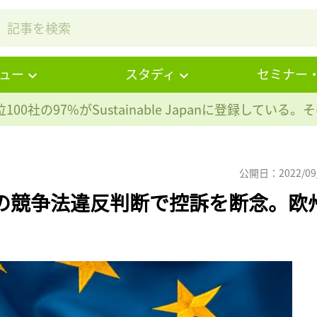
ュー
スタディ
セミナー
100社の97%が
Sustainable Japanに登録している
公開日：2022/09
の競争法違反判断で控訴を断念。欧