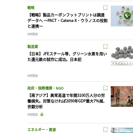
戦略
【戦略】製品カーボンフットプリントは調達
データへ 〜PACT・Catena-X・ウラノスの役割
と連携〜
8時間前
製造業
【日本】JFEスチール等、グリーン水素を用い
た還元鉄の試作に成功。日本初
8時間前
政府・国際機関・NGO
【南アジア】異常高温で年間3100万人分の労
働損失。対策なければ2050年GDP最大7%減、
世銀分析
9時間前
エネルギー・資源