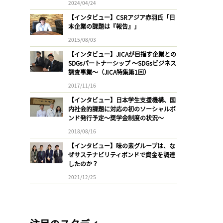
2024/04/24
【インタビュー】CSRアジア赤羽氏「日
本企業の課題は『報告』」
2015/08/03
【インタビュー】JICAが目指す企業との
SDGsパートナーシップ 〜SDGsビジネス
調査事業〜（JICA特集第1回）
2017/11/16
【インタビュー】日本学生支援機構、国
内社会的課題に対応の初のソーシャルボ
ンド発行予定〜奨学金制度の状況〜
2018/08/16
【インタビュー】味の素グループは、な
ぜサステナビリティボンドで資金を調達
したのか？
2021/12/25