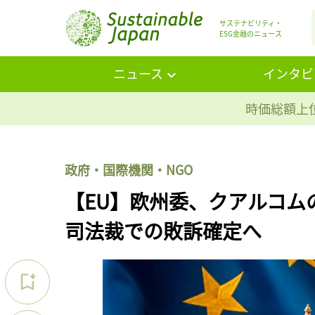
サステナビリティ・
ESG金融のニュース
ニュース
インタビ
時価総額上位
政府・国際機関・NGO
【EU】欧州委、クアルコム
司法裁での敗訴確定へ