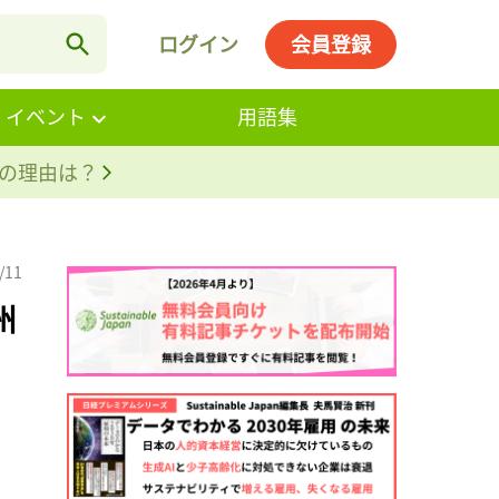
ログイン
会員登録
・イベント
用語集
。その理由は？
/11
州