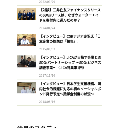
2022/09/29
【対談】三井住友ファイナンス＆リース
のSDGsリースは、なぜウォーターエイ
ドを寄付先に選んだのか？
2024/04/24
【インタビュー】CSRアジア赤羽氏「日
本企業の課題は『報告』」
2015/08/03
【インタビュー】JICAが目指す企業との
SDGsパートナーシップ 〜SDGsビジネス
調査事業〜（JICA特集第1回）
2017/11/16
【インタビュー】日本学生支援機構、国
内社会的課題に対応の初のソーシャルボ
ンド発行予定〜奨学金制度の状況〜
2018/08/16