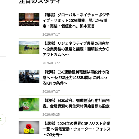
注目のスタディ
【環境】グローバル・ネイチャーポジテ
ィブ・サミット2026開催。開示から測
定・実装・価値化へ。熊本宣言
2026/07/17
【環境】リジェネラティブ農業の現在地
〜企業実装の進展と課題：面積拡大から
アウトカムへ〜
2026/07/22
【戦略】ESG連動役員報酬は再設計の段
階へ 〜反ESG圧力とSSBJ開示に耐えう
るKPIの条件〜
2026/07/27
【戦略】日本政府、循環経済行動計画発
表。金属資源の再生素材供給目標も設定
2026/05/25
本
【環境】2024年の世界CDP Aリスト企業
一覧 〜気候変動・ウォーター・フォレス
トの3分野〜