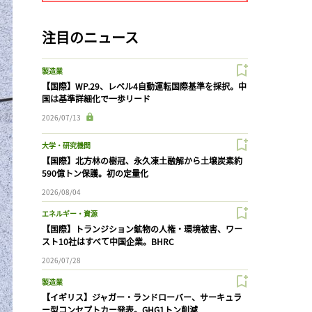
注目のニュース
製造業
【国際】WP.29、レベル4自動運転国際基準を採択。中
国は基準詳細化で一歩リード
2026/07/13
大学・研究機関
【国際】北方林の樹冠、永久凍土融解から土壌炭素約
590億トン保護。初の定量化
2026/08/04
エネルギー・資源
【国際】トランジション鉱物の人権・環境被害、ワー
スト10社はすべて中国企業。BHRC
2026/07/28
製造業
【イギリス】ジャガー・ランドローバー、サーキュラ
ー型コンセプトカー発表。GHG1トン削減