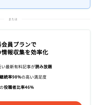
記事をお気に入りに保存するには
ログインが必要です
または
ログイン
会員登録
料会員プランで
の情報収集を効率化
本近い最新有料記事が
読み放題
継続率98%
の高い満足度
の
役職者比率46%