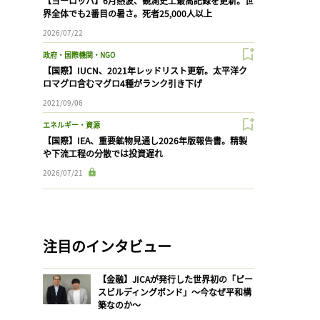
【ヨーロッパ】6月熱波、観測史上最高記録を更新。世
界全体でも2番目の暑さ。死者25,000人以上
2026/07/22
政府・国際機関・NGO
【国際】IUCN、2021年レッドリスト更新。太平洋ク
ロマグロ含むマグロ4種がランク引き下げ
2021/09/06
エネルギー・資源
【国際】IEA、重要鉱物見通し2026年版報告書。精製
や下流工程の分散では投資遅れ
2026/07/21
注目のインタビュー
【金融】JICAが発行した世界初の「ピー
スビルディングボンド」〜今なぜ平和構
築なのか〜