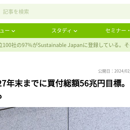
ュー
スタディ
セミナー
100社の97%が
Sustainable Japanに登録している
公開日：2024/02
027年末までに買付総額56兆円目標。
も