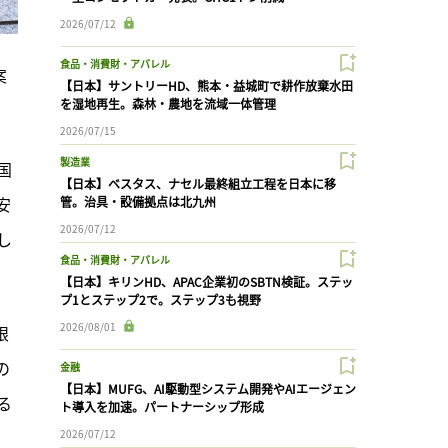
2026/07/12
食品・消費財・アパレル
案
【日本】サントリーHD、熊本・益城町で耕作放棄水田
を湿地再生。森林・農地を流域一体管理
2026/07/15
製造業
国
【日本】ベスタス、ナセル最終組立工程を日本に移
安
管。治具・設備拠点は北九州
2026/07/12
し
食品・消費財・アパレル
【日本】キリンHD、APAC企業初のSBTN検証。ステッ
プ1とステップ2で。ステップ3も視野
2026/08/01
限
の
金融
【日本】MUFG、AI駆動型システム開発やAIエージェン
る
ト導入を加速。パートナーシップ形成
2026/07/12