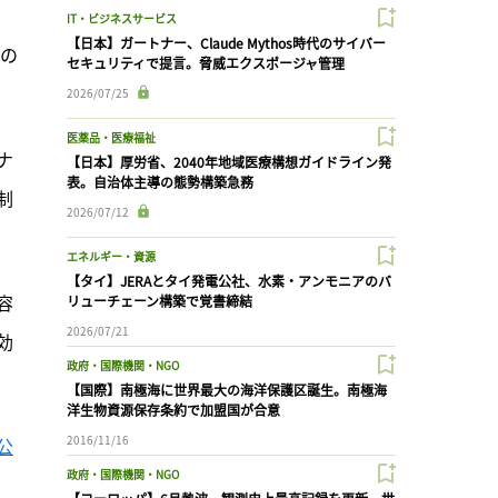
IT・ビジネスサービス
【日本】ガートナー、Claude Mythos時代のサイバー
みの
セキュリティで提言。脅威エクスポージャ管理
2026/07/25
医薬品・医療福祉
ナ
【日本】厚労省、2040年地域医療構想ガイドライン発
表。自治体主導の態勢構築急務
制
2026/07/12
エネルギー・資源
【タイ】JERAとタイ発電公社、水素・アンモニアのバ
容
リューチェーン構築で覚書締結
2026/07/21
効
政府・国際機関・NGO
【国際】南極海に世界最大の海洋保護区誕生。南極海
洋生物資源保存条約で加盟国が合意
2016/11/16
公
政府・国際機関・NGO