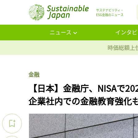
サステナビリティ・
ESG金融のニュース
ニュース
インタビ
時価総額上位
金融
【日本】金融庁、NISAで2
企業社内での金融教育強化