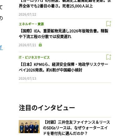
【ヨーロッパ】6月熱波、観測史上最高記録を更新。世
て
界全体でも2番目の暑さ。死者25,000人以上
2026/07/22
の
エネルギー・資源
【国際】IEA、重要鉱物見通し2026年版報告書。精製
や下流工程の分散では投資遅れ
2026/07/21
 
IT・ビジネスサービス
【日本】KPMGら、経済安全保障・地政学リスクサー
ベイ2026発表。約6割が中国縮小検討
2026/07/13
注目のインタビュー
【対談】三井住友ファイナンス＆リース
のSDGsリースは、なぜウォーターエイ
ドを寄付先に選んだのか？