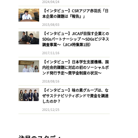
2024/04/24
【インタビュー】CSRアジア赤羽氏「日
本企業の課題は『報告』」
2015/08/03
【インタビュー】JICAが目指す企業との
SDGsパートナーシップ 〜SDGsビジネス
調査事業〜（JICA特集第1回）
2017/11/16
【インタビュー】日本学生支援機構、国
内社会的課題に対応の初のソーシャルボ
ンド発行予定〜奨学金制度の状況〜
2018/08/16
【インタビュー】味の素グループは、な
ぜサステナビリティボンドで資金を調達
したのか？
2021/12/25