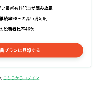
本近い最新有料記事が
読み放題
継続率98%
の高い満足度
の
役職者比率46%
員プランに登録する
方
こちらからログイン