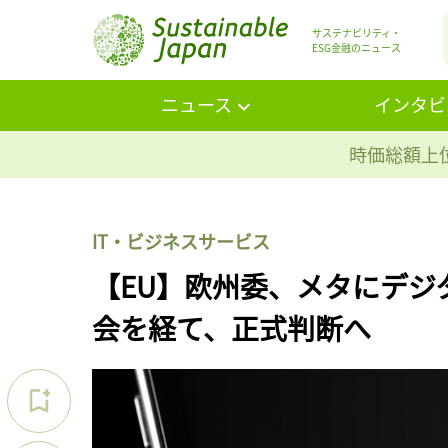
サステナビリティ・
ESG金融のニュース
ニュース
インタビ
時価総額上位
IT・ビジネスサービス
【EU】欧州委、メタにデジ
会を経て、正式判断へ