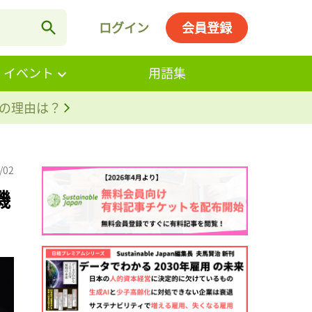
ログイン
会員登録
・イベント
用語集
。その理由は？
/02
機