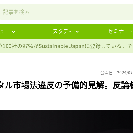
ュー
スタディ
セミナー
100社の97%が
Sustainable Japanに登録している
公開日：2024/07
タル市場法違反の予備的見解。反論