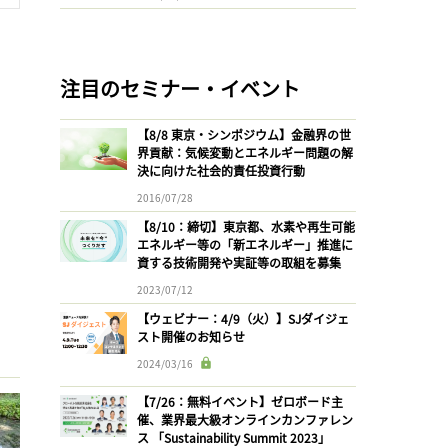
注目のセミナー・イベント
【8/8 東京・シンポジウム】金融界の世
界貢献：気候変動とエネルギー問題の解
決に向けた社会的責任投資行動
2016/07/28
【8/10：締切】東京都、水素や再生可能
エネルギー等の「新エネルギー」推進に
資する技術開発や実証等の取組を募集
2023/07/12
【ウェビナー：4/9（火）】SJダイジェ
スト開催のお知らせ
2024/03/16
【7/26：無料イベント】ゼロボード主
催、業界最大級オンラインカンファレン
ス 「Sustainability Summit 2023」