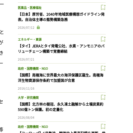
ー
医薬品・医療福祉
【日本】厚労省、2040年地域医療構想ガイドライン発
表。自治体主導の態勢構築急務
2026/07/12
と
エネルギー・資源
が
【タイ】JERAとタイ発電公社、水素・アンモニアのバ
リューチェーン構築で覚書締結
き
2026/07/21
ー
政府・国際機関・NGO
【国際】南極海に世界最大の海洋保護区誕生。南極海
洋生物資源保存条約で加盟国が合意
2016/11/16
、
大学・研究機関
セ
【国際】北方林の樹冠、永久凍土融解から土壌炭素約
590億トン保護。初の定量化
2026/08/04
政府・国際機関・NGO
等