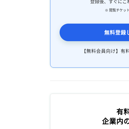
登録後、すぐにご
※ 閲覧チケッ
無料登録
【無料会員向け】有
有
企業内