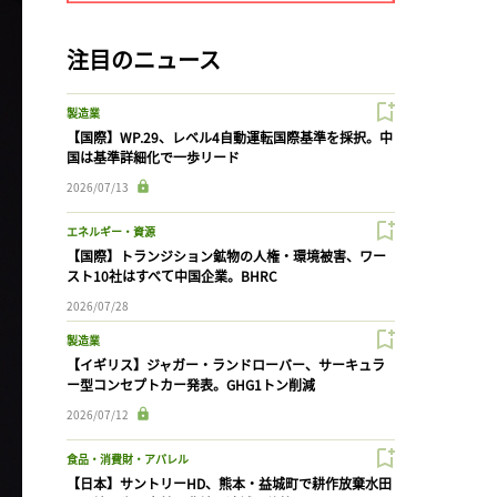
注目のニュース
製造業
【国際】WP.29、レベル4自動運転国際基準を採択。中
国は基準詳細化で一歩リード
2026/07/13
エネルギー・資源
【国際】トランジション鉱物の人権・環境被害、ワー
スト10社はすべて中国企業。BHRC
2026/07/28
製造業
【イギリス】ジャガー・ランドローバー、サーキュラ
ー型コンセプトカー発表。GHG1トン削減
2026/07/12
食品・消費財・アパレル
【日本】サントリーHD、熊本・益城町で耕作放棄水田