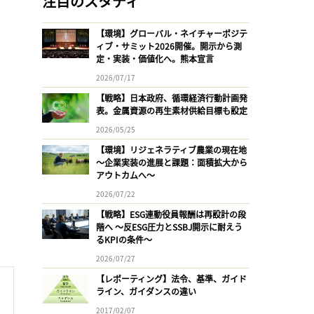
注目のスタディ
【環境】グローバル・ネイチャーポジテ
ィブ・サミット2026開催。開示から測
定・実装・価値化へ。熊本宣言
2026/07/17
【戦略】日本政府、循環経済行動計画発
表。金属資源の再生素材供給目標も設定
2026/05/25
【環境】リジェネラティブ農業の現在地
〜企業実装の進展と課題：面積拡大から
アウトカムへ〜
2026/07/22
【戦略】ESG連動役員報酬は再設計の段
階へ 〜反ESG圧力とSSBJ開示に耐えう
るKPIの条件〜
2026/07/27
【レポーティング】法令、基準、ガイド
ライン、ガイダンスの違い
2017/02/07