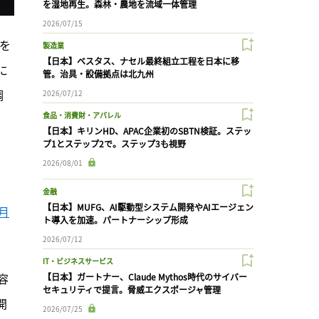
を湿地再生。森林・農地を流域一体管理
2026/07/15
を
製造業
【日本】ベスタス、ナセル最終組立工程を日本に移
に
管。治具・設備拠点は北九州
調
2026/07/12
食品・消費財・アパレル
【日本】キリンHD、APAC企業初のSBTN検証。ステッ
プ1とステップ2で。ステップ3も視野
2026/08/01
金融
【日本】MUFG、AI駆動型システム開発やAIエージェン
月
ト導入を加速。パートナーシップ形成
2026/07/12
IT・ビジネスサービス
容
【日本】ガートナー、Claude Mythos時代のサイバー
セキュリティで提言。脅威エクスポージャ管理
開
2026/07/25