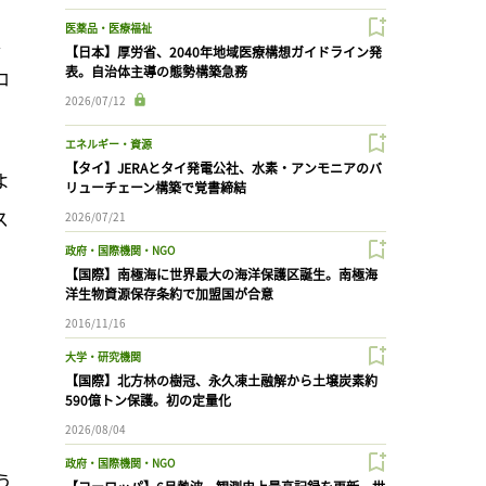
医薬品・医療福祉
、
【日本】厚労省、2040年地域医療構想ガイドライン発
表。自治体主導の態勢構築急務
ロ
2026/07/12
エネルギー・資源
【タイ】JERAとタイ発電公社、水素・アンモニアのバ
よ
リューチェーン構築で覚書締結
ス
2026/07/21
政府・国際機関・NGO
【国際】南極海に世界最大の海洋保護区誕生。南極海
洋生物資源保存条約で加盟国が合意
2016/11/16
大学・研究機関
【国際】北方林の樹冠、永久凍土融解から土壌炭素約
590億トン保護。初の定量化
2026/08/04
政府・国際機関・NGO
う