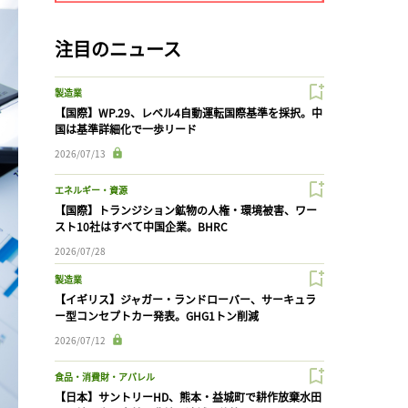
注目のニュース
製造業
【国際】WP.29、レベル4自動運転国際基準を採択。中
国は基準詳細化で一歩リード
2026/07/13
エネルギー・資源
【国際】トランジション鉱物の人権・環境被害、ワー
スト10社はすべて中国企業。BHRC
2026/07/28
製造業
【イギリス】ジャガー・ランドローバー、サーキュラ
ー型コンセプトカー発表。GHG1トン削減
2026/07/12
食品・消費財・アパレル
【日本】サントリーHD、熊本・益城町で耕作放棄水田