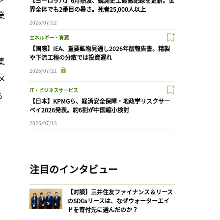
【ヨーロッパ】6月熱波、観測史上最高記録を更新。世
界全体でも2番目の暑さ。死者25,000人以上
業
2026/07/22
エネルギー・資源
【国際】IEA、重要鉱物見通し2026年版報告書。精製
や下流工程の分散では投資遅れ
集
2026/07/21
メ
IT・ビジネスサービス
る
【日本】KPMGら、経済安全保障・地政学リスクサー
ベイ2026発表。約6割が中国縮小検討
2026/07/13
注目のインタビュー
【対談】三井住友ファイナンス＆リース
のSDGsリースは、なぜウォーターエイ
ドを寄付先に選んだのか？