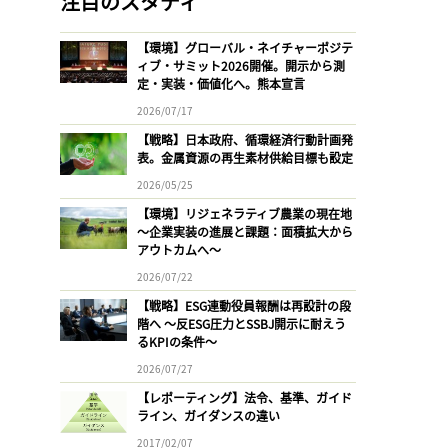
注目のスタディ
【環境】グローバル・ネイチャーポジテ
ィブ・サミット2026開催。開示から測
定・実装・価値化へ。熊本宣言
2026/07/17
【戦略】日本政府、循環経済行動計画発
表。金属資源の再生素材供給目標も設定
2026/05/25
【環境】リジェネラティブ農業の現在地
〜企業実装の進展と課題：面積拡大から
アウトカムへ〜
2026/07/22
【戦略】ESG連動役員報酬は再設計の段
階へ 〜反ESG圧力とSSBJ開示に耐えう
るKPIの条件〜
2026/07/27
【レポーティング】法令、基準、ガイド
ライン、ガイダンスの違い
2017/02/07