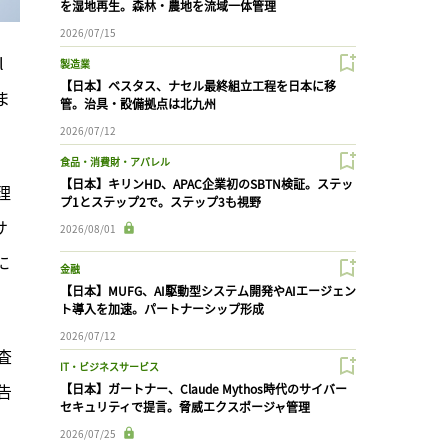
を湿地再生。森林・農地を流域一体管理
2026/07/15
 
製造業
【日本】ベスタス、ナセル最終組立工程を日本に移
ま
管。治具・設備拠点は北九州
2026/07/12
食品・消費財・アパレル
【日本】キリンHD、APAC企業初のSBTN検証。ステッ
理
プ1とステップ2で。ステップ3も視野
サ
2026/08/01
に
金融
【日本】MUFG、AI駆動型システム開発やAIエージェン
ト導入を加速。パートナーシップ形成
2026/07/12
査
IT・ビジネスサービス
告
【日本】ガートナー、Claude Mythos時代のサイバー
セキュリティで提言。脅威エクスポージャ管理
2026/07/25