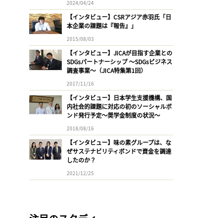
2024/04/24
【インタビュー】CSRアジア赤羽氏「日
本企業の課題は『報告』」
2015/08/03
【インタビュー】JICAが目指す企業との
SDGsパートナーシップ 〜SDGsビジネス
調査事業〜（JICA特集第1回）
2017/11/16
【インタビュー】日本学生支援機構、国
内社会的課題に対応の初のソーシャルボ
ンド発行予定〜奨学金制度の状況〜
2018/08/16
【インタビュー】味の素グループは、な
ぜサステナビリティボンドで資金を調達
したのか？
2021/12/25