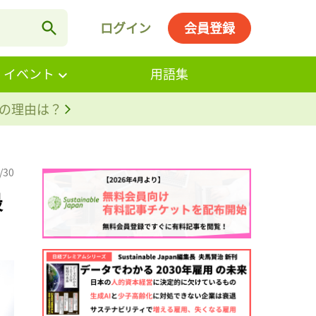
ログイン
会員登録
・イベント
用語集
。その理由は？
/30
最