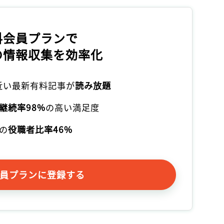
料会員プランで
の情報収集を効率化
本近い最新有料記事が
読み放題
継続率98%
の高い満足度
の
役職者比率46%
員プランに登録する