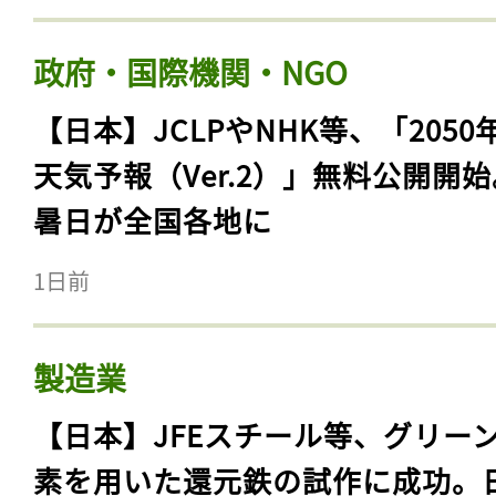
政府・国際機関・NGO
【日本】JCLPやNHK等、「2050
天気予報（Ver.2）」無料公開開
暑日が全国各地に
1日前
製造業
【日本】JFEスチール等、グリー
素を用いた還元鉄の試作に成功。