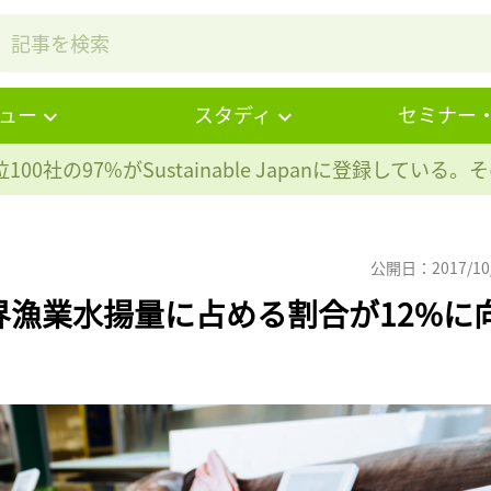
ュー
スタディ
セミナー
100社の97%が
Sustainable Japanに登録している
公開日：2017/10
界漁業水揚量に占める割合が12%に