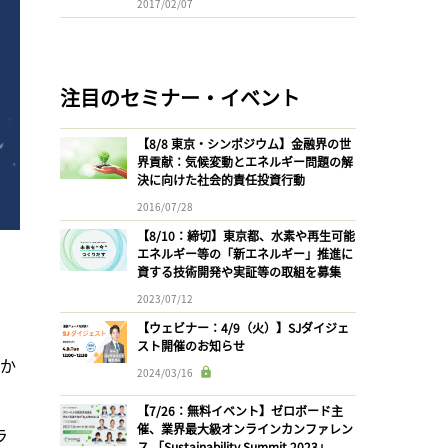
2017/02/07
注目のセミナー・イベント
【8/8 東京・シンポジウム】金融界の世
界貢献：気候変動とエネルギー問題の解
決に向けた社会的責任投資行動
2016/07/28
【8/10：締切】東京都、水素や再生可能
エネルギー等の「新エネルギー」推進に
資する技術開発や実証等の取組を募集
2023/07/12
【ウェビナー：4/9（火）】SJダイジェ
スト開催のお知らせ
年か
2024/03/16
【7/26：無料イベント】ゼロボード主
催、業界最大級オンラインカンファレン
ラ
ス 「Sustainability Summit 2023」