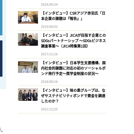
2024/04/24
【インタビュー】CSRアジア赤羽氏「日
本企業の課題は『報告』」
2015/08/03
【インタビュー】JICAが目指す企業との
SDGsパートナーシップ 〜SDGsビジネス
調査事業〜（JICA特集第1回）
2017/11/16
【インタビュー】日本学生支援機構、国
内社会的課題に対応の初のソーシャルボ
ンド発行予定〜奨学金制度の状況〜
2018/08/16
【インタビュー】味の素グループは、な
ぜサステナビリティボンドで資金を調達
したのか？
2021/12/25
岸、