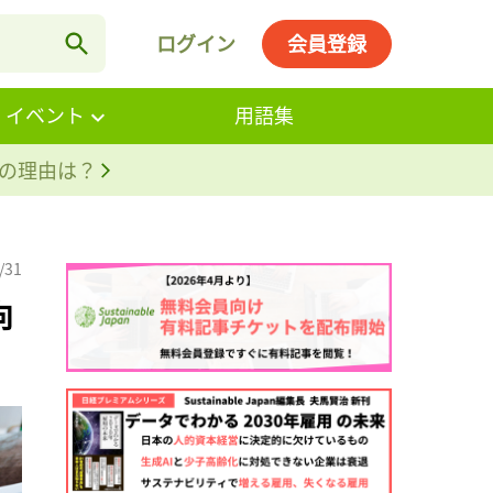
ログイン
会員登録
・イベント
用語集
。その理由は？
/31
向