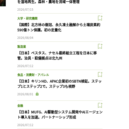
を湿地再生。森林・農地を流域一体管理
2026/07/15
大学・研究機関
【国際】北方林の樹冠、永久凍土融解から土壌炭素約
590億トン保護。初の定量化
2026/08/04
製造業
【日本】ベスタス、ナセル最終組立工程を日本に移
管。治具・設備拠点は北九州
2026/07/12
食品・消費財・アパレル
【日本】キリンHD、APAC企業初のSBTN検証。ステッ
プ1とステップ2で。ステップ3も視野
2026/08/01
金融
【日本】MUFG、AI駆動型システム開発やAIエージェン
ト導入を加速。パートナーシップ形成
2026/07/12