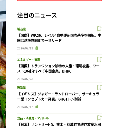
注目のニュース
製造業
【国際】WP.29、レベル4自動運転国際基準を採択。中
国は基準詳細化で一歩リード
2026/07/13
エネルギー・資源
【国際】トランジション鉱物の人権・環境被害、ワー
スト10社はすべて中国企業。BHRC
2026/07/28
製造業
【イギリス】ジャガー・ランドローバー、サーキュラ
ー型コンセプトカー発表。GHG1トン削減
2026/07/12
食品・消費財・アパレル
【日本】サントリーHD、熊本・益城町で耕作放棄水田