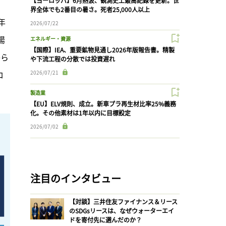
【ヨーロッパ】6月熱波、観測史上最高記録を更新。世
界全体でも2番目の暑さ。死者25,000人以上
年
2026/07/22
揚
エネルギー・資源
【国際】IEA、重要鉱物見通し2026年版報告書。精製
から
や下流工程の分散では投資遅れ
ロ
2026/07/21
製造業
【EU】ELV規則、成立。新車プラ再生材比率25%義務
化。その他素材は1年以内に目標設定
2026/07/02
注目のインタビュー
【対談】三井住友ファイナンス＆リース
のSDGsリースは、なぜウォーターエイ
ドを寄付先に選んだのか？