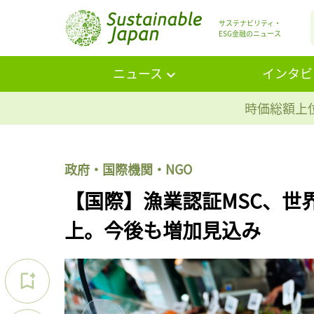
サステナビリティ・
ESG金融のニュース
ニュース
インタビ
時価総額上位
政府・国際機関・NGO
【国際】漁業認証MSC、世
上。今後も増加見込み