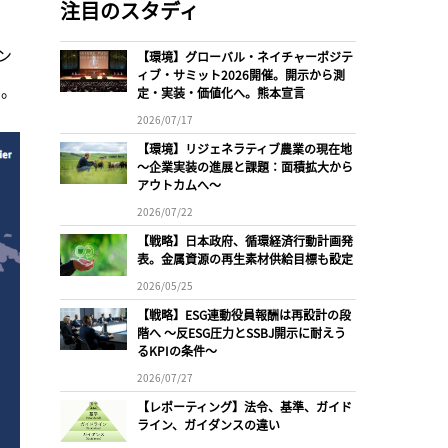
注目のスタディ
ン
【環境】グローバル・ネイチャーポジテ
ィブ・サミット2026開催。開示から測
3。
定・実装・価値化へ。熊本宣言
2026/07/17
【環境】リジェネラティブ農業の現在地
〜企業実装の進展と課題：面積拡大から
アウトカムへ〜
2026/07/22
【戦略】日本政府、循環経済行動計画発
表。金属資源の再生素材供給目標も設定
2026/05/25
【戦略】ESG連動役員報酬は再設計の段
階へ 〜反ESG圧力とSSBJ開示に耐えう
るKPIの条件〜
2026/07/27
【レポーティング】法令、基準、ガイド
ライン、ガイダンスの違い