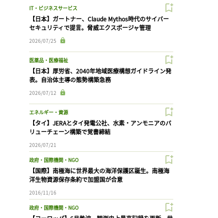
IT・ビジネスサービス
【日本】ガートナー、Claude Mythos時代のサイバー
セキュリティで提言。脅威エクスポージャ管理
2026/07/25
医薬品・医療福祉
【日本】厚労省、2040年地域医療構想ガイドライン発
表。自治体主導の態勢構築急務
2026/07/12
エネルギー・資源
【タイ】JERAとタイ発電公社、水素・アンモニアのバ
リューチェーン構築で覚書締結
2026/07/21
政府・国際機関・NGO
【国際】南極海に世界最大の海洋保護区誕生。南極海
洋生物資源保存条約で加盟国が合意
2016/11/16
政府・国際機関・NGO