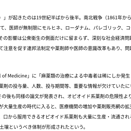
」が起きたのは19世紀半ばから後半。南北戦争（1861年か
して、医師が無制限にモルヒネ、ローダナム、パレゴリック、コ
その影響は公衆衛生の側面だけに留まらず、深刻な社会経済問
て注意を促す連邦法制定や薬剤師や医師の意識改革もあり、問
rnal of Medicine」に「麻薬類の治療による中毒者は稀にしか発
薬剤の投与量、人数、投与期間等、重要な情報が欠けていたに
。その後も同様の論文が発表され、オピオイド系薬剤の危険性よ
が大量生産の時代に入ると、医療機関の増加や薬剤販売網の拡
、口から服用できるオピオイド系薬剤も大量に生産・流通され
の土壌というべき体制が形成されたという。