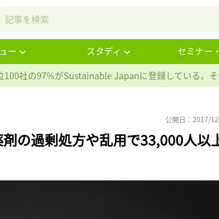
ュー
スタディ
セミナー
100社の97%が
Sustainable Japanに登録している
公開日：2017/12
剤の過剰処方や乱用で33,000人以