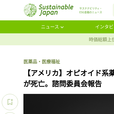
サステナビリティ・
ESG金融のニュース
ニュース
インタビ
時価総額上位
医薬品・医療福祉
【アメリカ】オピオイド系薬
が死亡。諮問委員会報告