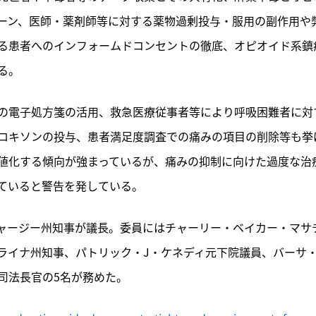
記事をお気に入りに保存するには
ーン、医師・薬剤師等に対する薬物過剰投与・服用の副作用や
ログインが必要です
る患者へのインフォームドコンセントの徹底、オピオイド系鎮
る。
ログイン
会員登録
の電子処方箋の活用、救急医療従事者等により呼吸困難者に対
ロキソンの投与、患者満足度調査での痛みの項目の削除等も挙
値化する傾向が強まっているが、痛みの抑制に向けた過度な治
ていると警告を発している。
ャージー州知事が議長。委員にはチャーリー・ベイカー・マサ
ライナ州知事、パトリック・J・ケネディ元下院議員、バーサ
司法長官の5名が務めた。