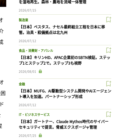
を湿地再生。森林・農地を流域一体管理
2026/07/15
オ
製造業
【日本】ベスタス、ナセル最終組立工程を日本に移
介
管。治具・設備拠点は北九州
成
2026/07/12
食品・消費財・アパレル
【日本】キリンHD、APAC企業初のSBTN検証。ステッ
プ1とステップ2で。ステップ3も視野
2026/08/01
ピオ
金融
【日本】MUFG、AI駆動型システム開発やAIエージェン
吸困
ト導入を加速。パートナーシップ形成
ド
2026/07/12
を
IT・ビジネスサービス
【日本】ガートナー、Claude Mythos時代のサイバー
提
セキュリティで提言。脅威エクスポージャ管理
2026/07/25