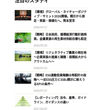
注目のスタディ
【環境】グローバル・ネイチャーポジテ
ィブ・サミット2026開催。開示から測
定・実装・価値化へ。熊本宣言
2026/07/17
【戦略】日本政府、循環経済行動計画発
表。金属資源の再生素材供給目標も設定
2026/05/25
【環境】リジェネラティブ農業の現在地
〜企業実装の進展と課題：面積拡大から
アウトカムへ〜
2026/07/22
【戦略】ESG連動役員報酬は再設計の段
階へ 〜反ESG圧力とSSBJ開示に耐えう
るKPIの条件〜
2026/07/27
【レポーティング】法令、基準、ガイド
ライン、ガイダンスの違い
2017/02/07