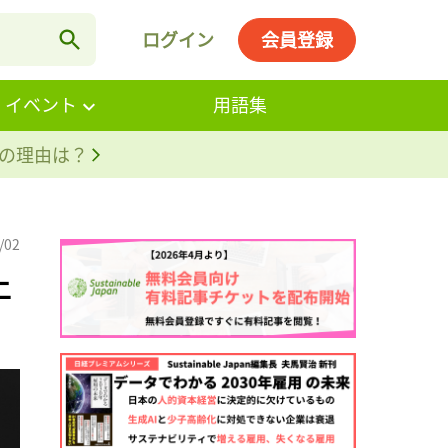
ログイン
会員登録
・イベント
用語集
。その理由は？
/02
上