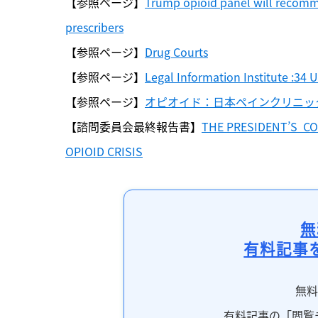
【参照ページ】
Trump opioid panel will recomme
prescribers
【参照ページ】
Drug Courts
【参照ページ】
Legal Information Institute :3
【参照ページ】
オピオイド：日本ペインクリニッ
【諮問委員会最終報告書】
THE PRESIDENT’S  
OPIOID CRISIS
無
有料記事
無
有料記事の「閲覧