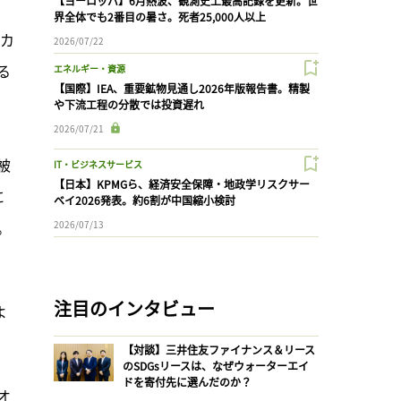
【ヨーロッパ】6月熱波、観測史上最高記録を更新。世
界全体でも2番目の暑さ。死者25,000人以上
3カ
2026/07/22
る
エネルギー・資源
【国際】IEA、重要鉱物見通し2026年版報告書。精製
や下流工程の分散では投資遅れ
2026/07/21
、
被
IT・ビジネスサービス
【日本】KPMGら、経済安全保障・地政学リスクサー
に
ベイ2026発表。約6割が中国縮小検討
。
2026/07/13
注目のインタビュー
よ
【対談】三井住友ファイナンス＆リース
のSDGsリースは、なぜウォーターエイ
ドを寄付先に選んだのか？
オ