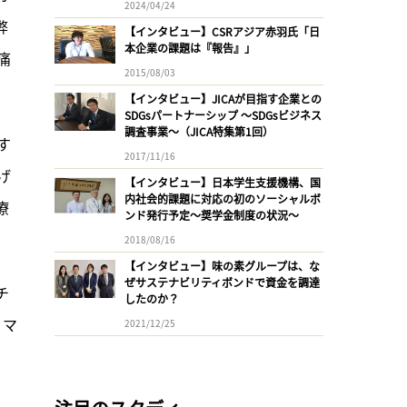
2024/04/24
弊
【インタビュー】CSRアジア赤羽氏「日
本企業の課題は『報告』」
痛
2015/08/03
【インタビュー】JICAが目指す企業との
SDGsパートナーシップ 〜SDGsビジネス
調査事業〜（JICA特集第1回）
す
2017/11/16
げ
【インタビュー】日本学生支援機構、国
内社会的課題に対応の初のソーシャルボ
療
ンド発行予定〜奨学金制度の状況〜
2018/08/16
【インタビュー】味の素グループは、な
ぜサステナビリティボンドで資金を調達
チ
したのか？
・マ
2021/12/25