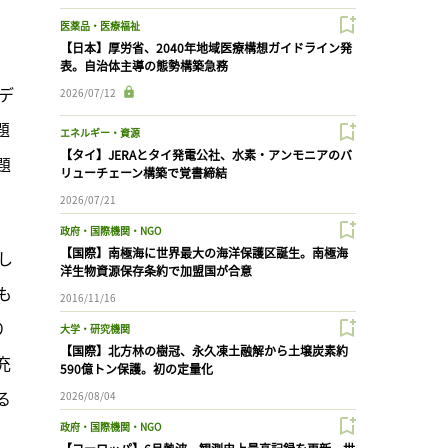
医薬品・医療福祉
【日本】厚労省、2040年地域医療構想ガイドライン発
ら
表。自治体主導の態勢構築急務
デ
2026/07/12
題
エネルギー・資源
【タイ】JERAとタイ発電公社、水素・アンモニアのバ
題
リューチェーン構築で覚書締結
2026/07/21
政府・国際機関・NGO
【国際】南極海に世界最大の海洋保護区誕生。南極海
生し
洋生物資源保存条約で加盟国が合意
も
2016/11/16
り
大学・研究機関
【国際】北方林の樹冠、永久凍土融解から土壌炭素約
充
590億トン保護。初の定量化
る
2026/08/04
政府・国際機関・NGO