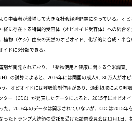
より中毒者が激増して大きな社会経済問題になっている。オピ
神経に存在する特異的受容体（オピオイド受容体）への結合を
。植物（ケシ）由来の天然のオピオイド、化学的に合成・半合
オイドに3分類できる。
痛剤が開発されており、「薬物使用と健康に関する全米調査」
Health: NSDUH）の試算によると、2016年には同国の成人9,180万人がオ
という。オピオイドには呼吸抑制作用があり、過剰摂取により呼
ター（CDC）が発表したデータによると、2015年にオピオイ
った。2016年のデータは開示されていないが、CDCは2015年
なったトランプ大統領の委託を受けた諮問委員会は11月1日、