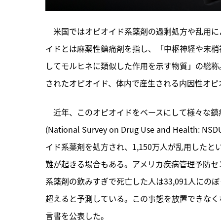
　米国ではオピオイド系薬剤の過剰処方や乱用に
イドとは麻薬性鎮痛剤を指し、「中枢神経や末梢
してモルヒネに類似した作用を示す物質」の総称
されたオピオイド、体内で産生される内因性オピ
　近年、このオピオイドをベースにして様々な鎮
(National Survey on Drug Use and 
イド系薬剤を処方され、1,150万人が乱用した
難が起きる場合もある。アメリカ疾病管理予防セン
系薬剤の飲みすぎで死亡した人は33,091人にのぼ
超えると予測している。この事態を放置できなく
言書を公表した。　
