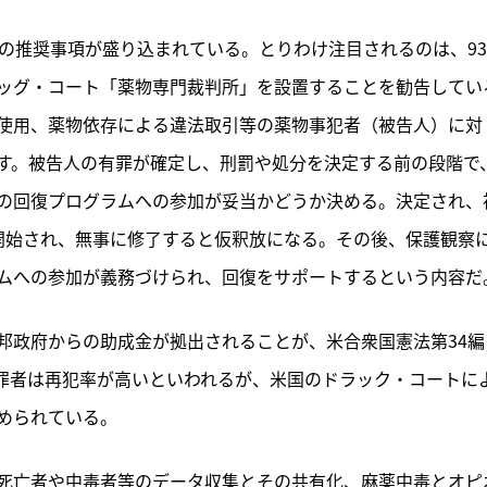
の推奨事項が盛り込まれている。とりわけ注目されるのは、9
ッグ・コート「薬物専門裁判所」を設置することを勧告してい
使用、薬物依存による違法取引等の薬物事犯者（被告人）に対
す。被告人の有罪が確定し、刑罰や処分を決定する前の段階で
の回復プログラムへの参加が妥当かどうか決める。決定され、
開始され、無事に修了すると仮釈放になる。その後、保護観察
ムへの参加が義務づけられ、回復をサポートするという内容だ
邦政府からの助成金が拠出されることが、米合衆国憲法第34編
犯罪者は再犯率が高いといわれるが、米国のドラック・コートに
められている。
死亡者や中毒者等のデータ収集とその共有化、麻薬中毒とオピ