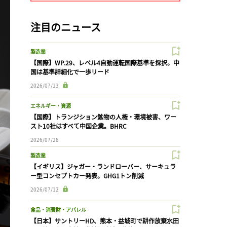
注目のニュース
製造業
【国際】WP.29、レベル4自動運転国際基準を採択。中
国は基準詳細化で一歩リード
2026/07/13
エネルギー・資源
【国際】トランジション鉱物の人権・環境被害、ワー
スト10社はすべて中国企業。BHRC
2026/07/28
製造業
【イギリス】ジャガー・ランドローバー、サーキュラ
ー型コンセプトカー発表。GHG1トン削減
2026/07/12
食品・消費財・アパレル
【日本】サントリーHD、熊本・益城町で耕作放棄水田