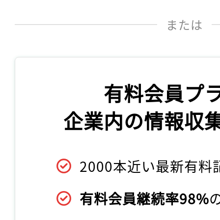
または
有料会員プ
企業内の情報収
2000本近い最新有料
有料会員継続率98%