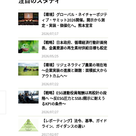
注目のスタディ
【環境】グローバル・ネイチャーポジテ
ィブ・サミット2026開催。開示から測
定・実装・価値化へ。熊本宣言
2026/07/17
【戦略】日本政府、循環経済行動計画発
表。金属資源の再生素材供給目標も設定
2026/05/25
【環境】リジェネラティブ農業の現在地
〜企業実装の進展と課題：面積拡大から
アウトカムへ〜
2026/07/22
【戦略】ESG連動役員報酬は再設計の段
階へ 〜反ESG圧力とSSBJ開示に耐えう
るKPIの条件〜
2026/07/27
【レポーティング】法令、基準、ガイド
ライン、ガイダンスの違い
2017/02/07