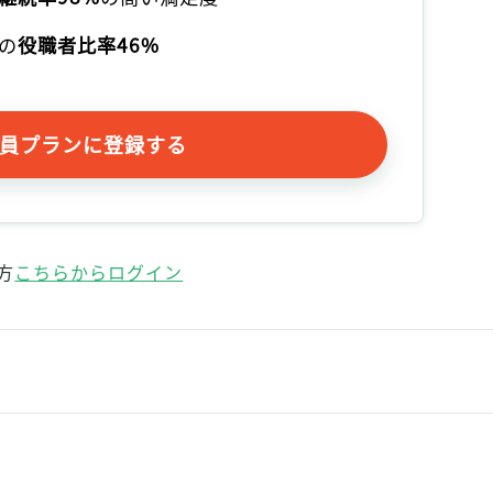
の
役職者比率46%
員プランに登録する
方
こちらからログイン