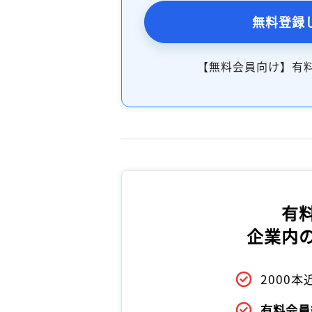
無料登録
【無料会員向け】有
有
企業内
2000
有料会員