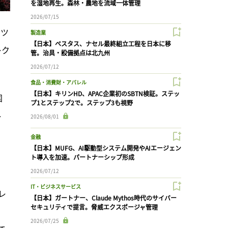
を湿地再生。森林・農地を流域一体管理
2026/07/15
ーツ
製造業
【日本】ベスタス、ナセル最終組立工程を日本に移
レク
管。治具・設備拠点は北九州
2026/07/12
食品・消費財・アパレル
【日本】キリンHD、APAC企業初のSBTN検証。ステッ
国
プ1とステップ2で。ステップ3も視野
ト
2026/08/01
金融
【日本】MUFG、AI駆動型システム開発やAIエージェン
ト導入を加速。パートナーシップ形成
2026/07/12
IT・ビジネスサービス
レ
【日本】ガートナー、Claude Mythos時代のサイバー
セキュリティで提言。脅威エクスポージャ管理
、
2026/07/25