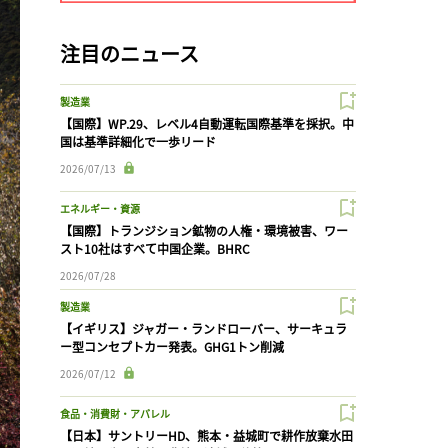
注目のニュース
製造業
【国際】WP.29、レベル4自動運転国際基準を採択。中
国は基準詳細化で一歩リード
2026/07/13
エネルギー・資源
【国際】トランジション鉱物の人権・環境被害、ワー
スト10社はすべて中国企業。BHRC
2026/07/28
製造業
【イギリス】ジャガー・ランドローバー、サーキュラ
ー型コンセプトカー発表。GHG1トン削減
2026/07/12
食品・消費財・アパレル
【日本】サントリーHD、熊本・益城町で耕作放棄水田