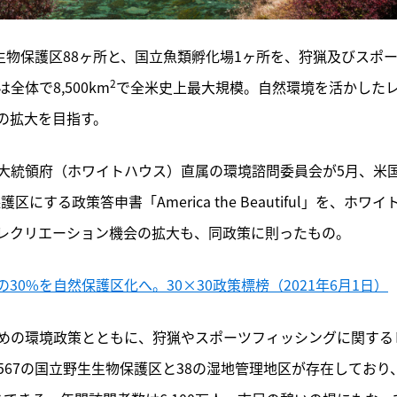
生物保護区88ヶ所と、国立魚類孵化場1ヶ所を、狩猟及びスポ
2
体で8,500km
で全米史上最大規模。自然環境を活かした
の拡大を目指す。
大統領府（ホワイトハウス）直属の環境諮問委員会が5月、米
する政策答申書「America the Beautiful」を、ホワイ
レクリエーション機会の拡大も、同政策に則ったもの。
0%を自然保護区化へ。30×30政策標榜（2021年6月1日）
めの環境政策とともに、狩猟やスポーツフィッシングに関する
67の国立野生生物保護区と38の湿地管理地区が存在しており