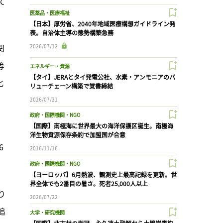
て
医薬品・医療福祉
【日本】厚労省、2040年地域医療構想ガイドライン発
表。自治体主導の態勢構築急務
関
2026/07/12
等
エネルギー・資源
【タイ】JERAとタイ発電公社、水素・アンモニアのバ
化
リューチェーン構築で覚書締結
2026/07/21
政府・国際機関・NGO
【国際】南極海に世界最大の海洋保護区誕生。南極海
洋生物資源保存条約で加盟国が合意
6
2016/11/16
政府・国際機関・NGO
【ヨーロッパ】6月熱波、観測史上最高記録を更新。世
界全体でも2番目の暑さ。死者25,000人以上
り
2026/07/22
追
大学・研究機関