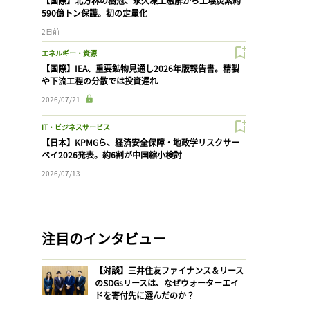
【国際】北方林の樹冠、永久凍土融解から土壌炭素約
590億トン保護。初の定量化
2日前
エネルギー・資源
【国際】IEA、重要鉱物見通し2026年版報告書。精製
や下流工程の分散では投資遅れ
2026/07/21
IT・ビジネスサービス
【日本】KPMGら、経済安全保障・地政学リスクサー
ベイ2026発表。約6割が中国縮小検討
2026/07/13
注目のインタビュー
【対談】三井住友ファイナンス＆リース
のSDGsリースは、なぜウォーターエイ
ドを寄付先に選んだのか？