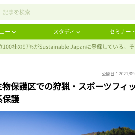
ュー
スタディ
セミナー
100社の97%が
Sustainable Japanに登録している
公開日：2021/09
生物保護区での狩猟・スポーツフィ
系保護