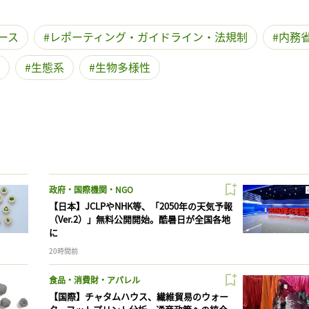
ース
レポーティング・ガイドライン・法規制
内務
生態系
生物多様性
政府・国際機関・NGO
【日本】JCLPやNHK等、「2050年の天気予報
（Ver.2）」無料公開開始。酷暑日が全国各地
に
20時間前
食品・消費財・アパレル
【国際】チャタムハウス、繊維貿易のウォー