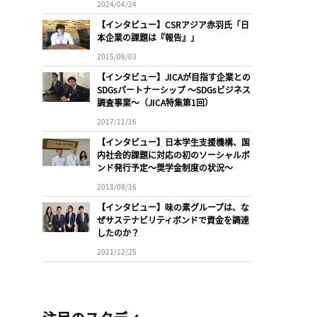
2024/04/24
【インタビュー】CSRアジア赤羽氏「日
本企業の課題は『報告』」
2015/08/03
【インタビュー】JICAが目指す企業との
SDGsパートナーシップ 〜SDGsビジネス
調査事業〜（JICA特集第1回）
2017/11/16
【インタビュー】日本学生支援機構、国
内社会的課題に対応の初のソーシャルボ
ンド発行予定〜奨学金制度の状況〜
2018/08/16
【インタビュー】味の素グループは、な
ぜサステナビリティボンドで資金を調達
したのか？
2021/12/25