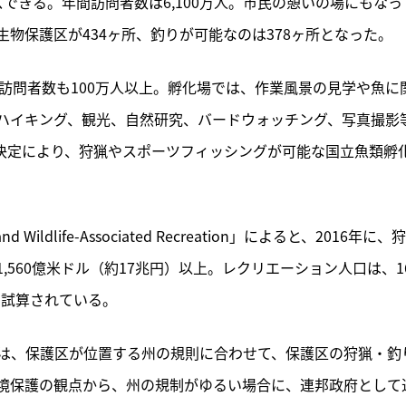
できる。年間訪問者数は6,100万人。市民の憩いの場にもなっ
物保護区が434ヶ所、釣りが可能なのは378ヶ所となった。
訪問者数も100万人以上。孵化場では、作業風景の見学や魚に
ハイキング、観光、自然研究、バードウォッチング、写真撮影
決定により、狩猟やスポーツフィッシングが可能な国立魚類孵
g and Wildlife-Associated Recreation」によると、2016年に、狩
560億米ドル（約17兆円）以上。レクリエーション人口は、1
も試算されている。
は、保護区が位置する州の規則に合わせて、保護区の狩猟・釣
境保護の観点から、州の規制がゆるい場合に、連邦政府として