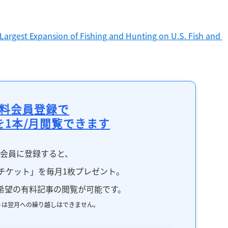
argest Expansion of Fishing and Hunting on U.S. Fish and 
料会員登録で
を1本/月閲覧できます
料会員に登録すると、
チケット」を毎月1枚プレゼント。
希望の有料記事の閲覧が可能です。
トは翌月への繰り越しはできません。