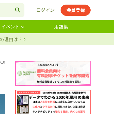
ログイン
会員登録
・イベント
用語集
。その理由は？
/10
で