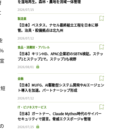
府
を湿地再生。森林・農地を流域一体管理
2026/07/15
℃
製造業
【日本】ベスタス、ナセル最終組立工程を日本に移
管。治具・設備拠点は北九州
2026/07/12
を
食品・消費財・アパレル
%
【日本】キリンHD、APAC企業初のSBTN検証。ステッ
プ1とステップ2で。ステップ3も視野
宣
2026/08/01
金融
【日本】MUFG、AI駆動型システム開発やAIエージェン
け短
ト導入を加速。パートナーシップ形成
2026/07/12
IT・ビジネスサービス
【日本】ガートナー、Claude Mythos時代のサイバー
セキュリティで提言。脅威エクスポージャ管理
の
2026/07/25