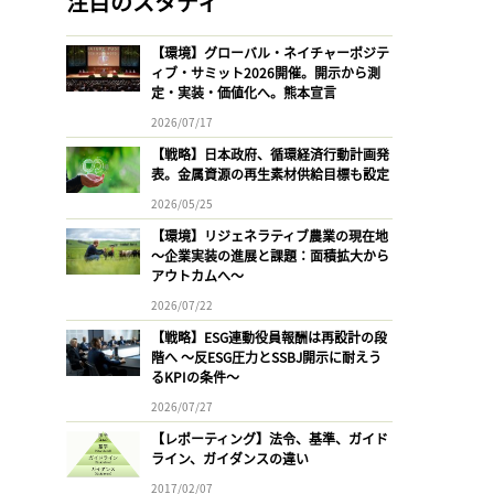
注目のスタディ
【環境】グローバル・ネイチャーポジテ
ィブ・サミット2026開催。開示から測
定・実装・価値化へ。熊本宣言
2026/07/17
【戦略】日本政府、循環経済行動計画発
表。金属資源の再生素材供給目標も設定
2026/05/25
【環境】リジェネラティブ農業の現在地
〜企業実装の進展と課題：面積拡大から
アウトカムへ〜
2026/07/22
【戦略】ESG連動役員報酬は再設計の段
階へ 〜反ESG圧力とSSBJ開示に耐えう
るKPIの条件〜
2026/07/27
【レポーティング】法令、基準、ガイド
ライン、ガイダンスの違い
2017/02/07