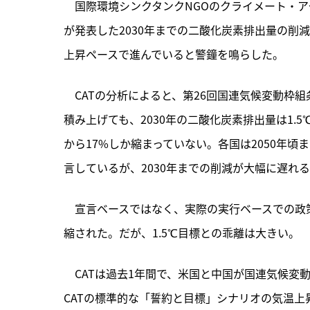
　国際環境シンクタンクNGOのクライメート・ア
が発表した2030年までの二酸化炭素排出量の削
上昇ペースで進んでいると警鐘を鳴らした。
　CATの分析によると、
第26回国連気候変動枠組
積み上げても、2030年の二酸化炭素排出量は1.
から17%しか縮まっていない。各国は2050年
言しているが、2030年までの削減が大幅に遅れ
　宣言ベースではなく、実際の実行ベースでの政策
縮された。だが、1.5℃目標との乖離は大きい。
　CATは過去1年間で、米国と中国が国連気候変動
CATの標準的な「誓約と目標」シナリオの気温上昇