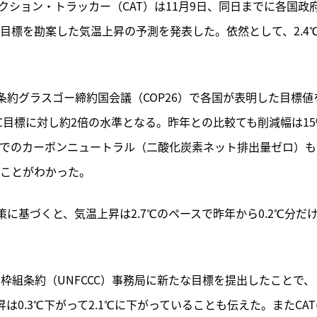
クション・トラッカー（CAT）は11月9日、同日までに各国政
減目標を勘案した気温上昇の予測を発表した。依然として、2.4
条約グラスゴー締約国会議（COP26）で各国が表明した目標値
5℃目標に対し約2倍の水準となる。昨年との比較ても削減幅は15
頃までのカーボンニュートラル（二酸化炭素ネット排出量ゼロ）も
ることがわかった。
に基づくと、気温上昇は2.7℃のペースで昨年から0.2℃分だ
枠組条約（UNFCCC）事務局に新たな目標を提出したことで、
は0.3℃下がって2.1℃に下がっていることも伝えた。またCAT