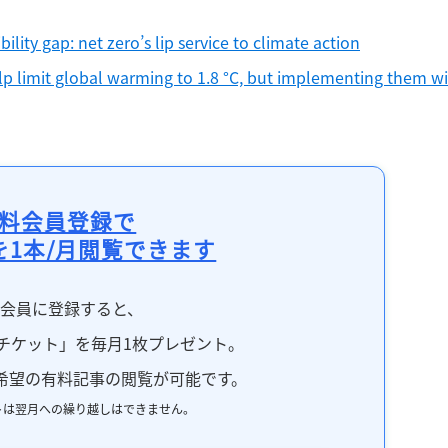
記事をお気に入りに保存するには
ログインが必要です
lity gap: net zero’s lip service to climate action
p limit global warming to 1.8 °C, but implementing them wil
ログイン
会員登録
料会員登録で
を1本/月閲覧できます
料会員に登録すると、
チケット」を毎月1枚プレゼント。
希望の有料記事の閲覧が可能です。
トは翌月への繰り越しはできません。