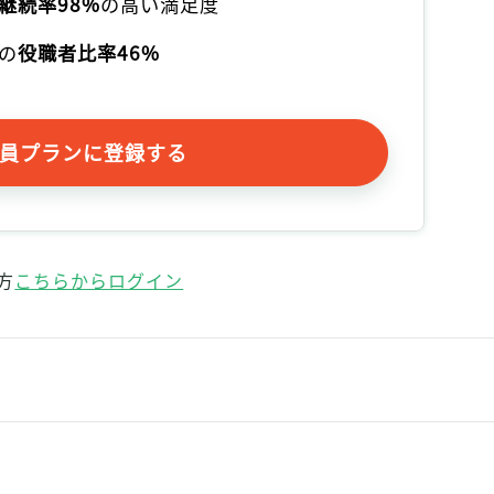
継続率98%
の高い満足度
の
役職者比率46%
員プランに登録する
方
こちらからログイン