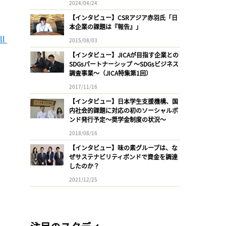
2024/04/24
【インタビュー】CSRアジア赤羽氏「日
本企業の課題は『報告』」
l 
2015/08/03
【インタビュー】JICAが目指す企業との
SDGsパートナーシップ 〜SDGsビジネス
調査事業〜（JICA特集第1回）
2017/11/16
【インタビュー】日本学生支援機構、国
内社会的課題に対応の初のソーシャルボ
ンド発行予定〜奨学金制度の状況〜
2018/08/16
【インタビュー】味の素グループは、な
ぜサステナビリティボンドで資金を調達
したのか？
2021/12/25