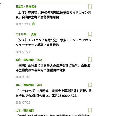
℃
医薬品・医療福祉
【日本】厚労省、2040年地域医療構想ガイドライン発
表。自治体主導の態勢構築急務
2026/07/12
エネルギー・資源
【タイ】JERAとタイ発電公社、水素・アンモニアのバ
リューチェーン構築で覚書締結
2026/07/21
政府・国際機関・NGO
【国際】南極海に世界最大の海洋保護区誕生。南極海
洋生物資源保存条約で加盟国が合意
2016/11/16
政府・国際機関・NGO
【ヨーロッパ】6月熱波、観測史上最高記録を更新。世
界全体でも2番目の暑さ。死者25,000人以上
2026/07/22
大学・研究機関