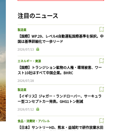
注目のニュース
製造業
【国際】WP.29、レベル4自動運転国際基準を採択。中
国は基準詳細化で一歩リード
2026/07/13
エネルギー・資源
【国際】トランジション鉱物の人権・環境被害、ワー
スト10社はすべて中国企業。BHRC
2026/07/28
製造業
【イギリス】ジャガー・ランドローバー、サーキュラ
ー型コンセプトカー発表。GHG1トン削減
2026/07/12
食品・消費財・アパレル
【日本】サントリーHD、熊本・益城町で耕作放棄水田