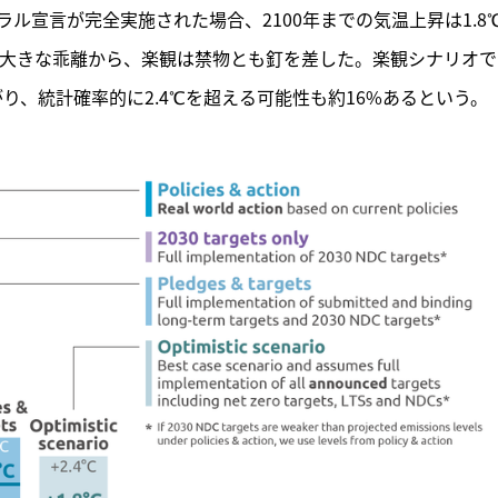
ル宣言が完全実施された場合、2100年までの気温上昇は1.8
の大きな乖離から、楽観は禁物とも釘を差した。楽観シナリオで
がり、統計確率的に2.4℃を超える可能性も約16%あるという。