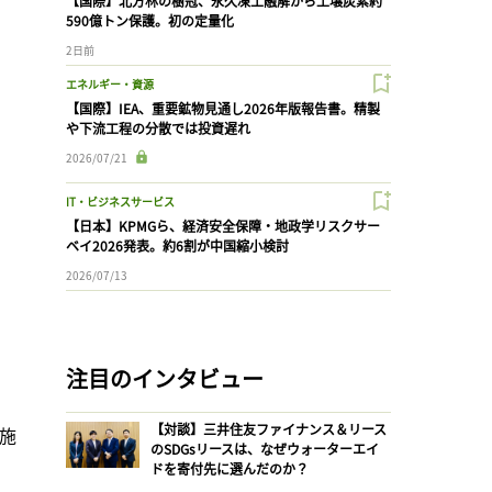
【国際】北方林の樹冠、永久凍土融解から土壌炭素約
590億トン保護。初の定量化
2日前
エネルギー・資源
【国際】IEA、重要鉱物見通し2026年版報告書。精製
や下流工程の分散では投資遅れ
2026/07/21
IT・ビジネスサービス
【日本】KPMGら、経済安全保障・地政学リスクサー
ベイ2026発表。約6割が中国縮小検討
2026/07/13
注目のインタビュー
【対談】三井住友ファイナンス＆リース
実施
のSDGsリースは、なぜウォーターエイ
ドを寄付先に選んだのか？