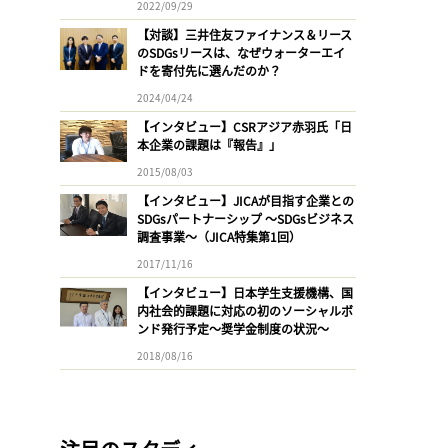
2022/09/29
【対談】三井住友ファイナンス＆リース
のSDGsリースは、なぜウォーターエイ
ドを寄付先に選んだのか？
2024/04/24
【インタビュー】CSRアジア赤羽氏「日
本企業の課題は『報告』」
2015/08/03
【インタビュー】JICAが目指す企業との
SDGsパートナーシップ 〜SDGsビジネス
調査事業〜（JICA特集第1回）
2017/11/16
【インタビュー】日本学生支援機構、国
内社会的課題に対応の初のソーシャルボ
ンド発行予定〜奨学金制度の状況〜
2018/08/16