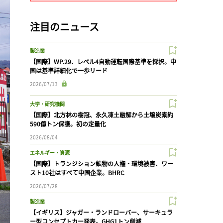
注目のニュース
製造業
【国際】WP.29、レベル4自動運転国際基準を採択。中
国は基準詳細化で一歩リード
2026/07/13
大学・研究機関
【国際】北方林の樹冠、永久凍土融解から土壌炭素約
590億トン保護。初の定量化
2026/08/04
エネルギー・資源
【国際】トランジション鉱物の人権・環境被害、ワー
スト10社はすべて中国企業。BHRC
2026/07/28
製造業
【イギリス】ジャガー・ランドローバー、サーキュラ
ー型コンセプトカー発表。GHG1トン削減