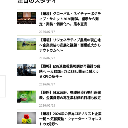
注目のスタディ
【環境】グローバル・ネイチャーポジテ
ィブ・サミット2026開催。開示から測
定・実装・価値化へ。熊本宣言
2026/07/17
【環境】リジェネラティブ農業の現在地
〜企業実装の進展と課題：面積拡大から
アウトカムへ〜
2026/07/22
【戦略】ESG連動役員報酬は再設計の段
階へ 〜反ESG圧力とSSBJ開示に耐えう
るKPIの条件〜
2026/07/27
【戦略】日本政府、循環経済行動計画発
表。金属資源の再生素材供給目標も設定
2026/05/25
【環境】2024年の世界CDP Aリスト企業
一覧 〜気候変動・ウォーター・フォレス
トの3分野〜