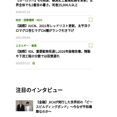
【ヨーロッパ】6月熱波、観測史上最高記録を更新。世
界全体でも2番目の暑さ。死者25,000人以上
2026/07/22
政府・国際機関・NGO
【国際】IUCN、2021年レッドリスト更新。太平洋ク
ロマグロ含むマグロ4種がランク引き下げ
2021/09/06
エネルギー・資源
【国際】IEA、重要鉱物見通し2026年版報告書。精製
や下流工程の分散では投資遅れ
2026/07/21
注目のインタビュー
【金融】JICAが発行した世界初の「ピー
スビルディングボンド」〜今なぜ平和構
築なのか〜