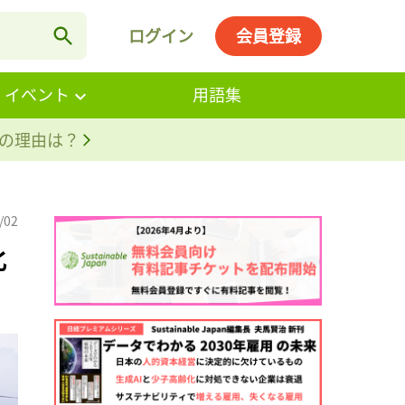
ログイン
会員登録
・イベント
用語集
。その理由は？
/02
化