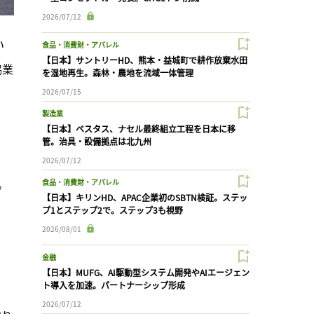
2026/07/12
い
食品・消費財・アパレル
【日本】サントリーHD、熊本・益城町で耕作放棄水田
協業
を湿地再生。森林・農地を流域一体管理
2026/07/15
製造業
【日本】ベスタス、ナセル最終組立工程を日本に移
。
管。治具・設備拠点は北九州
2026/07/12
。
食品・消費財・アパレル
【日本】キリンHD、APAC企業初のSBTN検証。ステッ
プ1とステップ2で。ステップ3も視野
2026/08/01
、
金融
【日本】MUFG、AI駆動型システム開発やAIエージェン
ト導入を加速。パートナーシップ形成
2026/07/12