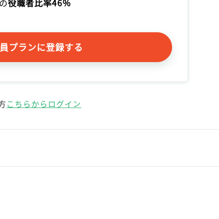
の
役職者比率46%
員プランに登録する
方
こちらからログイン