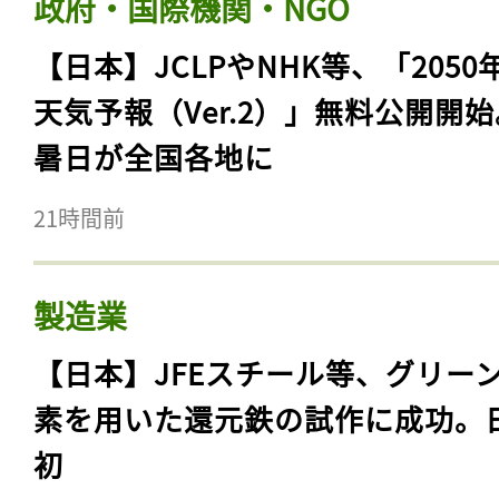
政府・国際機関・NGO
【日本】JCLPやNHK等、「2050
天気予報（Ver.2）」無料公開開
暑日が全国各地に
21時間前
製造業
【日本】JFEスチール等、グリー
素を用いた還元鉄の試作に成功。
初