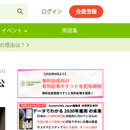
ログイン
会員登録
・イベント
用語集
。その理由は？
/31
公