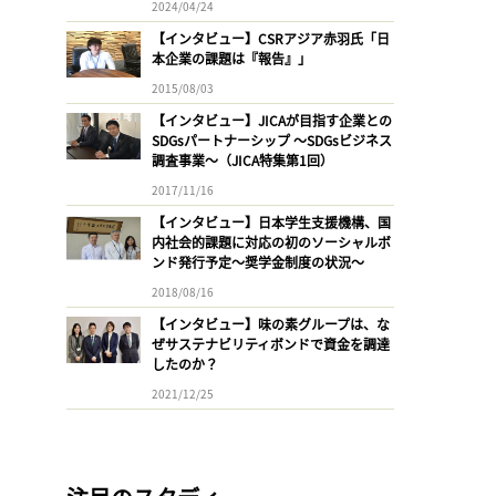
2024/04/24
【インタビュー】CSRアジア赤羽氏「日
本企業の課題は『報告』」
2015/08/03
【インタビュー】JICAが目指す企業との
SDGsパートナーシップ 〜SDGsビジネス
調査事業〜（JICA特集第1回）
2017/11/16
【インタビュー】日本学生支援機構、国
内社会的課題に対応の初のソーシャルボ
ンド発行予定〜奨学金制度の状況〜
2018/08/16
【インタビュー】味の素グループは、な
ぜサステナビリティボンドで資金を調達
したのか？
2021/12/25