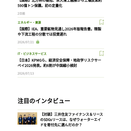
【国際】北方林の樹冠、永久凍土融解から土壌炭素約
590億トン保護。初の定量化
2日前
エネルギー・資源
【国際】IEA、重要鉱物見通し2026年版報告書。精製
や下流工程の分散では投資遅れ
2026/07/21
IT・ビジネスサービス
【日本】KPMGら、経済安全保障・地政学リスクサー
ベイ2026発表。約6割が中国縮小検討
2026/07/13
注目のインタビュー
【対談】三井住友ファイナンス＆リース
のSDGsリースは、なぜウォーターエイ
ドを寄付先に選んだのか？