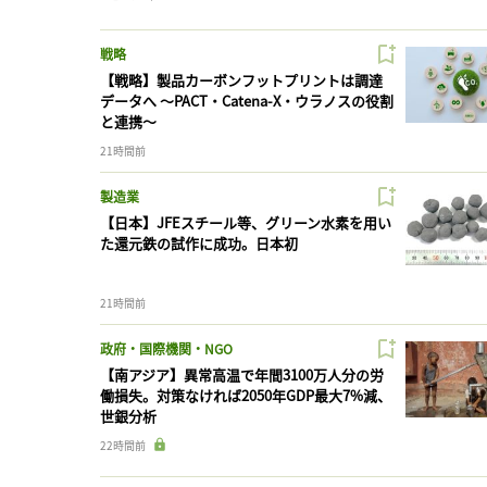
戦略
【戦略】製品カーボンフットプリントは調達
データへ 〜PACT・Catena-X・ウラノスの役割
と連携〜
21時間前
製造業
【日本】JFEスチール等、グリーン水素を用い
た還元鉄の試作に成功。日本初
21時間前
政府・国際機関・NGO
【南アジア】異常高温で年間3100万人分の労
働損失。対策なければ2050年GDP最大7%減、
世銀分析
22時間前