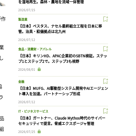
を湿地再生。森林・農地を流域一体管理
2026/07/15
が作
製造業
【日本】ベスタス、ナセル最終組立工程を日本に移
管。治具・設備拠点は北九州
2026/07/12
業
食品・消費財・アパレル
【日本】キリンHD、APAC企業初のSBTN検証。ステッ
し
プ1とステップ2で。ステップ3も視野
2026/08/01
金融
協
【日本】MUFG、AI駆動型システム開発やAIエージェン
ト導入を加速。パートナーシップ形成
ラ
2026/07/12
IT・ビジネスサービス
品
【日本】ガートナー、Claude Mythos時代のサイバー
セキュリティで提言。脅威エクスポージャ管理
組
2026/07/25