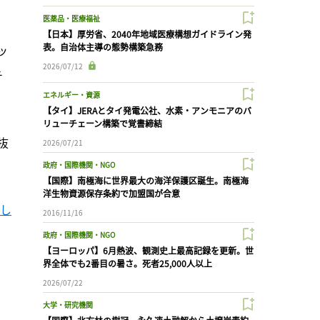
医薬品・医療福祉
【日本】厚労省、2040年地域医療構想ガイドライン発
表。自治体主導の態勢構築急務
ッ
2026/07/12
チ
エネルギー・資源
【タイ】JERAとタイ発電公社、水素・アンモニアのバ
リューチェーン構築で覚書締結
抜
2026/07/21
政府・国際機関・NGO
【国際】南極海に世界最大の海洋保護区誕生。南極海
洋生物資源保存条約で加盟国が合意
まし
2016/11/16
政府・国際機関・NGO
【ヨーロッパ】6月熱波、観測史上最高記録を更新。世
界全体でも2番目の暑さ。死者25,000人以上
2026/07/22
大学・研究機関