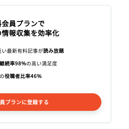
記事をお気に入りに保存するには
ログインが必要です
料会員プランで
ログイン
会員登録
の情報収集を効率化
本近い最新有料記事が
読み放題
継続率98%
の高い満足度
の
役職者比率46%
員プランに登録する