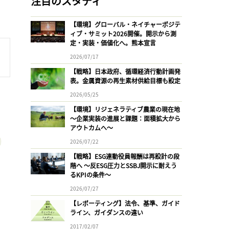
注目のスタディ
【環境】グローバル・ネイチャーポジテ
ィブ・サミット2026開催。開示から測
定・実装・価値化へ。熊本宣言
2026/07/17
【戦略】日本政府、循環経済行動計画発
表。金属資源の再生素材供給目標も設定
2026/05/25
【環境】リジェネラティブ農業の現在地
〜企業実装の進展と課題：面積拡大から
アウトカムへ〜
2026/07/22
【戦略】ESG連動役員報酬は再設計の段
階へ 〜反ESG圧力とSSBJ開示に耐えう
るKPIの条件〜
2026/07/27
【レポーティング】法令、基準、ガイド
ライン、ガイダンスの違い
2017/02/07