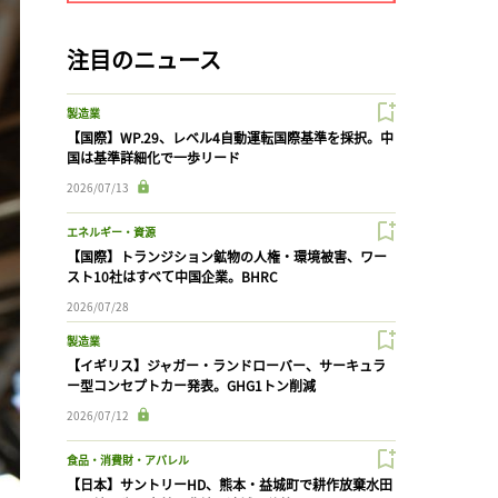
注目のニュース
製造業
【国際】WP.29、レベル4自動運転国際基準を採択。中
国は基準詳細化で一歩リード
2026/07/13
エネルギー・資源
【国際】トランジション鉱物の人権・環境被害、ワー
スト10社はすべて中国企業。BHRC
2026/07/28
製造業
【イギリス】ジャガー・ランドローバー、サーキュラ
ー型コンセプトカー発表。GHG1トン削減
2026/07/12
食品・消費財・アパレル
【日本】サントリーHD、熊本・益城町で耕作放棄水田