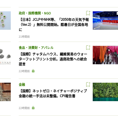
政府・国際機関・NGO
【日本】JCLPやNHK等、「2050年の天気予報
（Ver.2）」無料公開開始。酷暑日が全国各地
に
21時間前
食品・消費財・アパレル
【国際】チャタムハウス、繊維貿易のウォー
ターフットプリント分析。通商政策への統合
提言
22時間前
金融
【国際】ネットゼロ・ネイチャーポジティブ
金融の統一手法は未整備。CPI報告書
22時間前