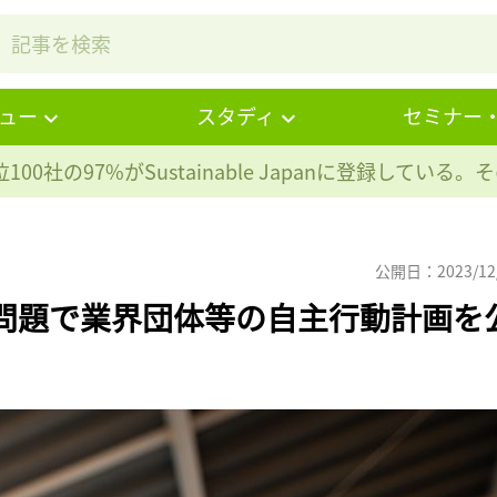
ュー
スタディ
セミナー
100社の97%が
Sustainable Japanに登録している
公開日：2023/12
年問題で業界団体等の自主行動計画を