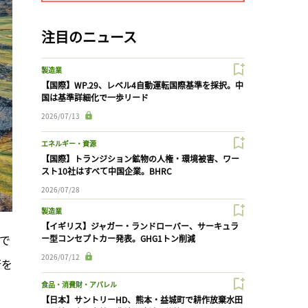
注目のニュース
製造業
【国際】WP.29、レベル4自動運転国際基準を採択。中
国は基準詳細化で一歩リード
2026/07/13
エネルギー・資源
【国際】トランジション鉱物の人権・環境被害、ワー
スト10社はすべて中国企業。BHRC
2026/07/28
製造業
【イギリス】ジャガー・ランドローバー、サーキュラ
山で
ー型コンセプトカー発表。GHG1トン削減
2026/07/12
術を
食品・消費財・アパレル
【日本】サントリーHD、熊本・益城町で耕作放棄水田