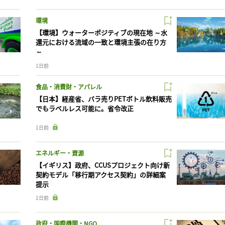
環境
【環境】ウォーターポジティブの現在地 ～水
還元における流域の一致と環境主張の在り方
～
1日前
食品・消費財・アパレル
【日本】経産省、バラ売りPETボトル飲料販売
でもラベルレス可能に。省令改正
1日前
エネルギー・資源
【イギリス】政府、CCUSプロジェクト向け新
契約モデル「移行期アクセス契約」の詳細案
提示
1日前
政府・国際機関・NGO