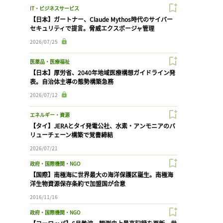
IT・ビジネスサービス
【日本】ガートナー、Claude Mythos時代のサイバー
セキュリティで提言。脅威エクスポージャ管理
2026/07/25
医薬品・医療福祉
【日本】厚労省、2040年地域医療構想ガイドライン発
表。自治体主導の態勢構築急務
2026/07/12
エネルギー・資源
【タイ】JERAとタイ発電公社、水素・アンモニアのバ
リューチェーン構築で覚書締結
2026/07/21
政府・国際機関・NGO
【国際】南極海に世界最大の海洋保護区誕生。南極海
洋生物資源保存条約で加盟国が合意
2016/11/16
政府・国際機関・NGO