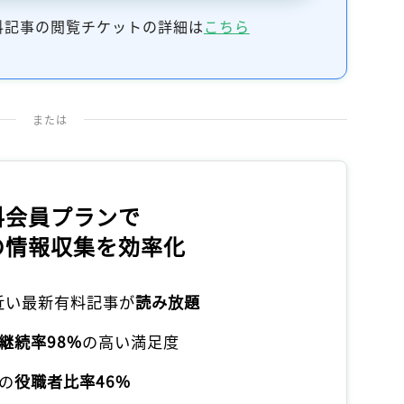
料記事の閲覧チケットの詳細は
こちら
または
料会員プランで
の情報収集を効率化
本近い最新有料記事が
読み放題
継続率98%
の高い満足度
の
役職者比率46%