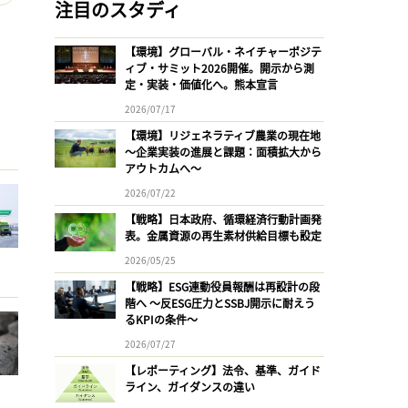
注目のスタディ
【環境】グローバル・ネイチャーポジテ
ィブ・サミット2026開催。開示から測
定・実装・価値化へ。熊本宣言
2026/07/17
【環境】リジェネラティブ農業の現在地
〜企業実装の進展と課題：面積拡大から
アウトカムへ〜
2026/07/22
【戦略】日本政府、循環経済行動計画発
表。金属資源の再生素材供給目標も設定
2026/05/25
【戦略】ESG連動役員報酬は再設計の段
階へ 〜反ESG圧力とSSBJ開示に耐えう
るKPIの条件〜
2026/07/27
【レポーティング】法令、基準、ガイド
ライン、ガイダンスの違い