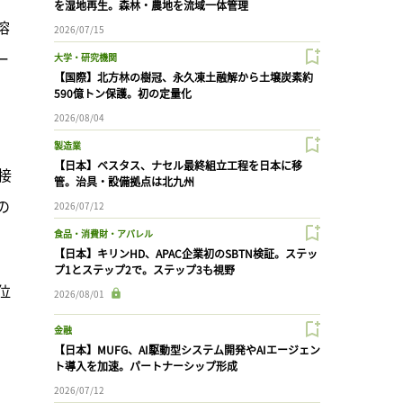
を湿地再生。森林・農地を流域一体管理
溶
2026/07/15
ー
大学・研究機関
【国際】北方林の樹冠、永久凍土融解から土壌炭素約
590億トン保護。初の定量化
2026/08/04
製造業
【日本】ベスタス、ナセル最終組立工程を日本に移
接
管。治具・設備拠点は北九州
の
2026/07/12
食品・消費財・アパレル
【日本】キリンHD、APAC企業初のSBTN検証。ステッ
プ1とステップ2で。ステップ3も視野
位
2026/08/01
金融
【日本】MUFG、AI駆動型システム開発やAIエージェン
ト導入を加速。パートナーシップ形成
2026/07/12