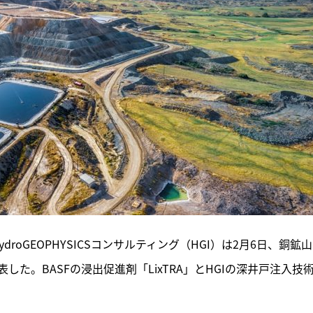
roGEOPHYSICSコンサルティング（HGI）は2月6日、銅鉱
た。BASFの浸出促進剤「LixTRA」とHGIの深井戸注入技