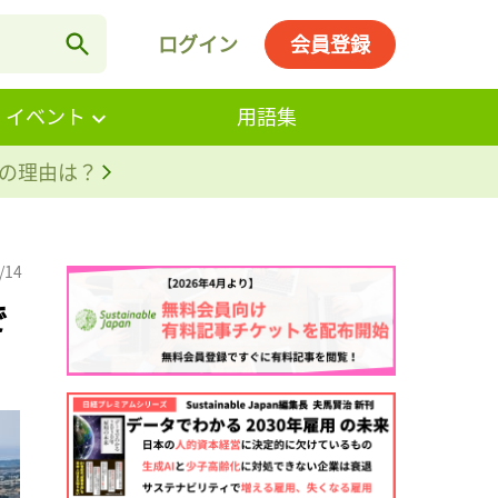
ログイン
会員登録
・イベント
用語集
。その理由は？
/14
で