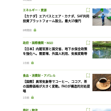
エネルギー・資源
【カナダ】エアバスとエア・カナダ、SAF共同
投資プラットフォーム設立。最大15億円
8時間前
政府・国際機関・NGO
【日本】内閣官房と国交省、地下水保全政策
を強化へ。需要増、外国人利用、気候変動等
1日前
食品・消費財・アパレル
【国際】異常気象等でコーヒー、ココア、茶
の国際価格が大きく変動。FAOが構造的対処提
唱
1日前
商社・物流