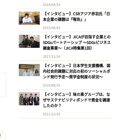
2024/04/24
【インタビュー】CSRアジア赤羽氏「日
本企業の課題は『報告』」
2015/08/03
【インタビュー】JICAが目指す企業との
SDGsパートナーシップ 〜SDGsビジネス
調査事業〜（JICA特集第1回）
2017/11/16
【インタビュー】日本学生支援機構、国
内社会的課題に対応の初のソーシャルボ
ンド発行予定〜奨学金制度の状況〜
2018/08/16
【インタビュー】味の素グループは、な
ぜサステナビリティボンドで資金を調達
したのか？
2021/12/25
学