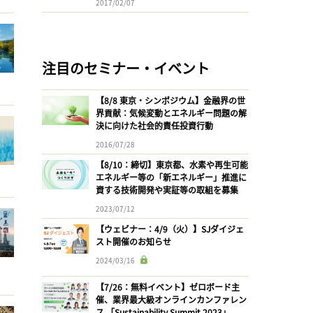
2017/02/07
注目のセミナー・イベント
【8/8 東京・シンポジウム】金融界の世
界貢献：気候変動とエネルギー問題の解
決に向けた社会的責任投資行動
2016/07/28
【8/10：締切】東京都、水素や再生可能
エネルギー等の「新エネルギー」推進に
資する技術開発や実証等の取組を募集
2023/07/12
【ウェビナー：4/9（火）】SJダイジェ
スト開催のお知らせ
2024/03/16
【7/26：無料イベント】ゼロボード主
催、業界最大級オンラインカンファレン
ス 「Sustainability Summit 2023」