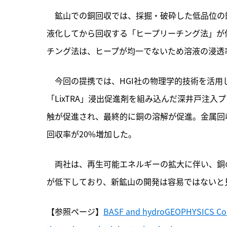
　鉱山での銅回収では、採掘・破砕した低品位の
液化してから回収する「ヒープリーチング法」が
チング法は、ヒープが均一でないため溶液の浸透
　今回の提携では、HGI社の物理学的技術を活用
「LixTRA」浸出促進剤を組み込んだ深井戸注
触が促進され、最終的に銅の溶解が促進。金属回
回収率が20%増加した。
　両社は、再生可能エネルギーの拡大に伴い、銅
が低下しており、新鉱山の開発は容易ではないと
【参照ページ】
BASF and hydroGEOPHYSICS Consu