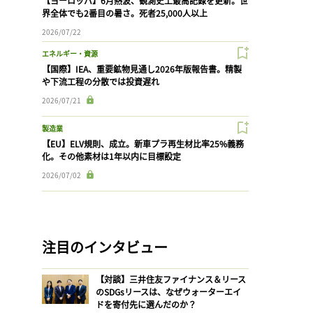
【ヨーロッパ】6月熱波、観測史上最高記録を更新。世
界全体でも2番目の暑さ。死者25,000人以上
2026/07/22
エネルギー・資源
【国際】IEA、重要鉱物見通し2026年版報告書。精製
や下流工程の分散では投資遅れ
2026/07/21
製造業
【EU】ELV規則、成立。新車プラ再生材比率25%義務
化。その他素材は1年以内に目標設定
2026/07/02
注目のインタビュー
【対談】三井住友ファイナンス＆リース
のSDGsリースは、なぜウォーターエイ
ドを寄付先に選んだのか？