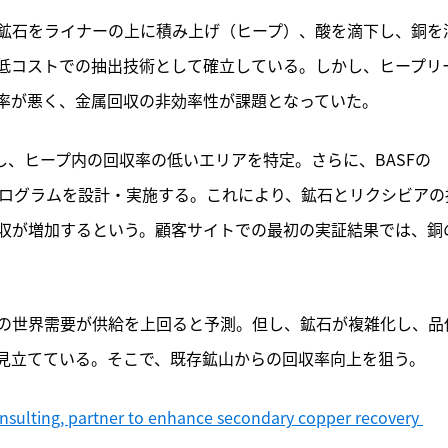
鉱石をライナーの上に積み上げ（ヒープ）、酸を滴下し、銅を
低コストでの抽出技術として確立している。しかし、ヒープリ
率が悪く、金属回収の非効率性が課題となっていた。
し、ヒープ内の回収率の低いエリアを特定。さらに、BASFの
入プログラムを設計・実施する。これにより、鉱石とリクシビアの
収が増加するという。顧客サイトでの最初の実証結果では、銅
の世界需要が供給を上回ると予測。但し、鉱石が複雑化し、品
見立てている。そこで、既存鉱山からの回収率向上を狙う。
lting, partner to enhance secondary copper recovery 