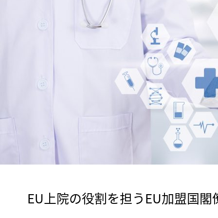
　EU上院の役割を担うEU加盟国閣僚