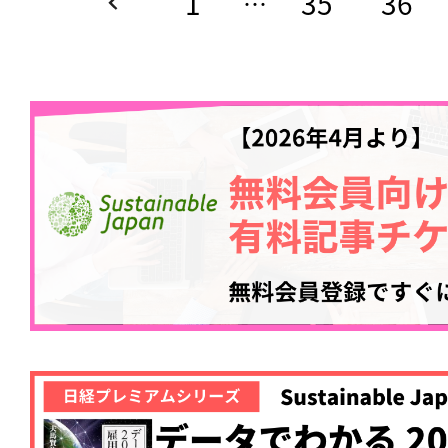
1
35
36
…