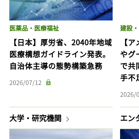
医薬品・医療福祉
建設・
【日本】厚労省、2040年地域
【ア
医療構想ガイドライン発表。
やグ
自治体主導の態勢構築急務
で共
手不
2026/07/12
2026/
記事をお気に入りに
ログインが必
大学・研究機関
エン