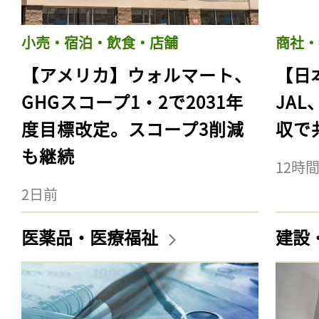
小売・宿泊・飲食・店舗
商社・
【アメリカ】ウォルマート、
【日
GHGスコープ1・2で2031年
JA
度目標改定。スコープ3削減
収で
も継続
12時
2日前
医薬品・医療福祉
建設