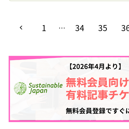
1
34
35
3
…