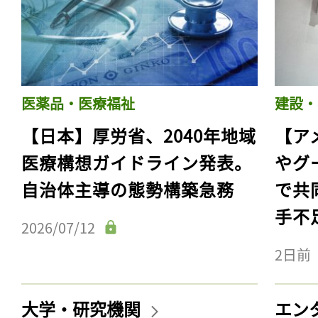
医薬品・医療福祉
建設・
【日本】厚労省、2040年地域
【ア
医療構想ガイドライン発表。
やグ
自治体主導の態勢構築急務
で共
手不
記事をお気に入りに
2026/07/12
ログインが必
2日前
大学・研究機関
エン