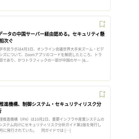
、データの中国サーバー経由認める。セキュリティ懸
相次ぐ
市民ラボは4月3日、オンライン会議世界大手米ズーム・ビデ
ンズについて、Zoomアプリのコードを解読したところ、トラ
であり、かつトラフィックの一部が中国のサー [&...
推進機構、制御システム・セキュリティリスク分
行
推進機構（IPA）は10月2日、重要インフラや産業システムの
システム向けにセキュリティリスク分析ガイド第2版を発行し
10月に発行されていた。 同ガイドでは […]