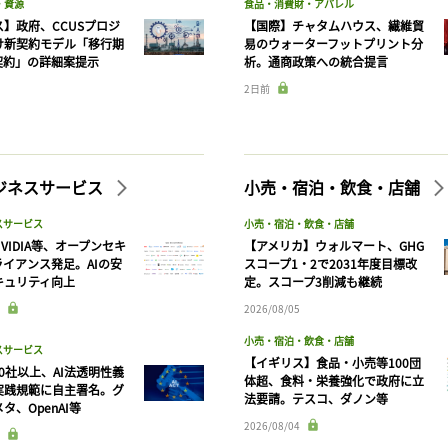
・資源
食品・消費財・アパレル
】政府、CCUSプロジ
【国際】チャタムハウス、繊維貿
け新契約モデル「移行期
易のウォーターフットプリント分
契約」の詳細案提示
析。通商政策への統合提言
2日前
ビジネスサービス
小売・宿泊・飲食・店舗
スサービス
小売・宿泊・飲食・店舗
VIDIA等、オープンセキ
【アメリカ】ウォルマート、GHG
ライアンス発足。AIの安
スコープ1・2で2031年度目標改
キュリティ向上
定。スコープ3削減も継続
2026/08/05
小売・宿泊・飲食・店舗
スサービス
【イギリス】食品・小売等100団
90社以上、AI法透明性義
体超、食料・栄養強化で政府に立
実践規範に自主署名。グ
法要請。テスコ、ダノン等
タ、OpenAI等
2026/08/04