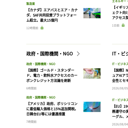
エネルギー
製造業
【イギリス
【カナダ】エアバスとエア・カナ
ェクト向
ダ、SAF共同投資プラットフォー
アクセス
ム設立。最大15億円
1日前
12時間前
政府・国際機関・NGO
IT・
政府・国際機関・NGO
IT・ビジネ
【国際】ゴールド・スタンダー
【国際】N
ド、電力・飲料水アクセスのカー
ュアAIア
ボンクレジット方法論を刷新
全性とセ
6時間前
2026/08/05
政府・国際機関・NGO
IT・ビジネ
【アメリカ】政府、ポリシリコン
【EU】1
に最低輸入価格と15%追加関税。
務遵守の
日韓台EU等には優遇措置
ーグル、メ
7時間前
2026/08/04