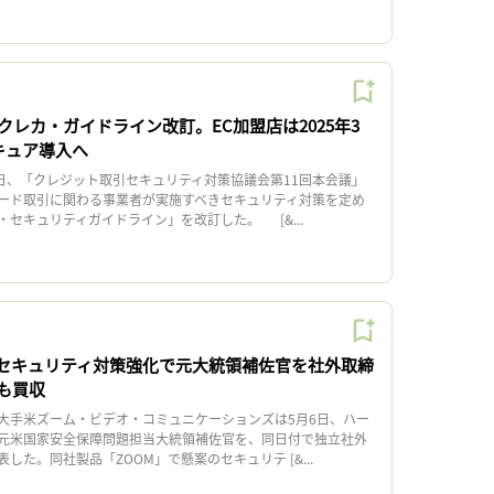
レカ・ガイドライン改訂。EC加盟店は2025年3
キュア導入へ
日、「クレジット取引セキュリティ対策協議会第11回本会議」
ード取引に関わる事業者が実施すべきセキュリティ対策を定め
セキュリティガイドライン」を改訂した。 [&...
、セキュリティ対策強化で元大統領補佐官を社外取締
も買収
手米ズーム・ビデオ・コミュニケーションズは5月6日、ハー
元米国家安全保障問題担当大統領補佐官を、同日付で独立社外
した。同社製品「ZOOM」で懸案のセキュリテ [&...