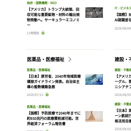
政府・国際機関・NGO
IT・ビジネ
【アメリカ】トランプ大統領、回
収可能な重要鉱物・材料の輸出規
【国際】B
制発動へ。サーキュラーエコノミ
AI認識差
ー
2026/08/04
11時間前
医薬品・医療福祉
建設・
医薬品・医療福祉
建設・不動
【日本】厚労省、2040年地域医療
【アメリ
構想ガイドライン発表。自治体主
ーグル、
導の態勢構築急務
ニシアチ
2026/07/12
2026/08/05
建設・不動
医薬品・医療福祉
【日本】
【国際】予防医療で2040年までに
ーン鉄試行
約930兆円の医療費削減可能。世
格活用目
界経済フォーラム報告書
2026/08/02