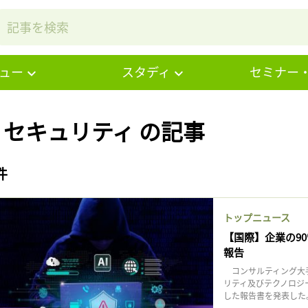
ュー
スタディ
セミナー
# セキュリティ の記事
件
トップニュース
【国際】企業の9
報告
コンサルティング大手
リティ及びテクノロジ
した報告書を発表した