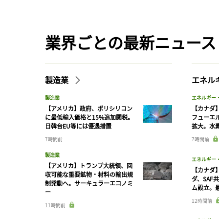
業界ごとの最新ニュース
製造業
エネル
製造業
エネルギー
【アメリカ】政府、ポリシリコン
【カナダ
に最低輸入価格と15%追加関税。
フューエ
日韓台EU等には優遇措置
拡大。水
7時間前
7時間前
製造業
エネルギー
【アメリカ】トランプ大統領、回
【カナダ
収可能な重要鉱物・材料の輸出規
ダ、SAF
制発動へ。サーキュラーエコノミ
ム設立。最
ー
12時間前
11時間前