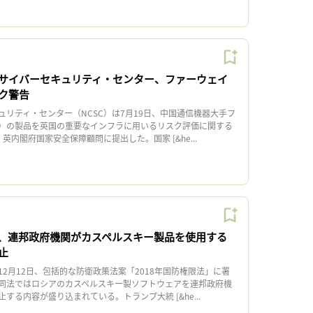
サイバーセキュリティ・センター、ファーウェイ
ク警告
リティ・センター（NCSC）は7月19日、中国通信機器大手フ
）の製品を英国の重要なインフラに用いるリスク評価に関する
英内閣府国家安全保障顧問に提出した。国家 [&he...
、連邦政府機関がカスペルスキー製品を使用する
止
2月12日、包括的な防衛政策法案「2018年国防権限法」に署
同法ではロシアのカスペルスキー製ソフトウェアを連邦政府機
する内容が盛り込まれている。トランプ大統 [&he...