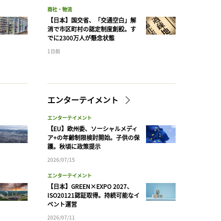
商社・物流
【日本】国交省、「交通空白」解
消で市区町村の認定制度創設。す
でに2300万人が懸念状態
1日前
エンターテイメント
エンターテイメント
【EU】欧州委、ソーシャルメディ
ア+の年齢制限検討開始。子供の保
護。秋頃に政策提示
2026/07/15
エンターテイメント
【日本】GREEN×EXPO 2027、
ISO20121認証取得。持続可能なイ
ベント運営
2026/07/11