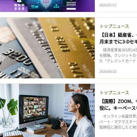
2025/07/17
トップニュース
【日本】経産省、ク
月末までに3-Dセ
経済産業省は3月14
を開催。クレジットカ
た「クレジットカード・
2024/03/25
トップニュース
【国際】ZOOM
役に。キーベース
オンライン会議世界大
バート・マクマスター
取締役に選任したと発表