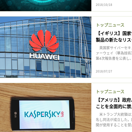
2018/10/18
トップニュース
【イギリス】国家
製品の新たなリス
英国家サイバーセキュ
ァーウェイ（華為技術
第4次報告書を公表し、
2018/07/27
トップニュース
【アメリカ】政府
ことを全面的に禁
米トランプ大統領は1
名し同法が成立した。
関が使用することを禁止