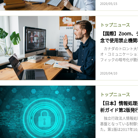
2020/05/15
トップニュース
【国際】Zoom
念で使用禁止機関
カナダのトロント大学
オ・コミュニケーショ
フィックの暗号化が脆弱
2020/04/10
トップニュース
【日本】情報処理
析ガイド第2版発
独立行政法人情報処理
基盤となっている制御
た。第1版は2017年