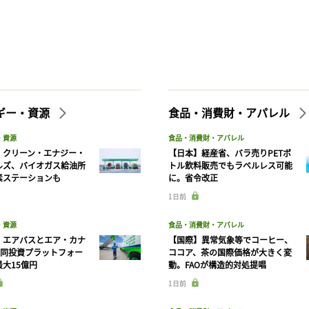
記事をお気に入りに保存するには
ログインが必要です
ログイン
会員登録
ギー・資源
食品・消費財・アパレル
・資源
食品・消費財・アパレル
】クリーン・エナジー・
【日本】経産省、バラ売りPETボ
ルズ、バイオガス給油所
トル飲料販売でもラベルレス可能
素ステーションも
に。省令改正
1日前
・資源
食品・消費財・アパレル
】エアバスとエア・カナ
【国際】異常気象等でコーヒー、
共同投資プラットフォー
ココア、茶の国際価格が大きく変
大15億円
動。FAOが構造的対処提唱
1日前