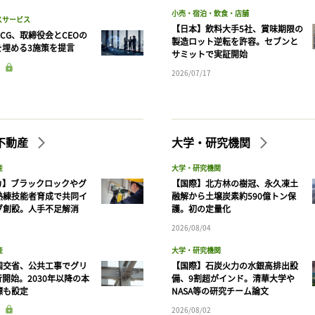
小売・宿泊・飲食・店舗
スサービス
【日本】飲料大手5社、賞味期限の
CG、取締役会とCEOの
製造ロット逆転を許容。セブンと
を埋める3施策を提言
サミットで実証開始
2026/07/17
不動産
大学・研究機関
産
大学・研究機関
カ】ブラックロックやグ
【国際】北方林の樹冠、永久凍土
熟練技能者育成で共同イ
融解から土壌炭素約590億トン保
ブ創設。人手不足解消
護。初の定量化
2026/08/04
産
大学・研究機関
国交省、公共工事でグリ
【国際】石炭火力の水銀高排出設
開始。2030年以降の本
備、9割超がインド。清華大学や
標も設定
NASA等の研究チーム論文
2026/08/02