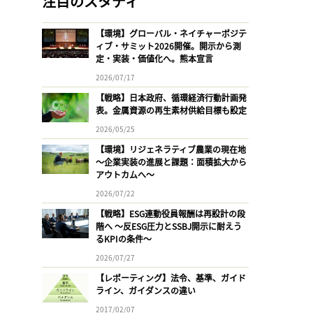
注目のスタディ
【環境】グローバル・ネイチャーポジテ
ィブ・サミット2026開催。開示から測
定・実装・価値化へ。熊本宣言
2026/07/17
【戦略】日本政府、循環経済行動計画発
表。金属資源の再生素材供給目標も設定
2026/05/25
【環境】リジェネラティブ農業の現在地
〜企業実装の進展と課題：面積拡大から
アウトカムへ〜
2026/07/22
【戦略】ESG連動役員報酬は再設計の段
階へ 〜反ESG圧力とSSBJ開示に耐えう
るKPIの条件〜
2026/07/27
【レポーティング】法令、基準、ガイド
ライン、ガイダンスの違い
2017/02/07