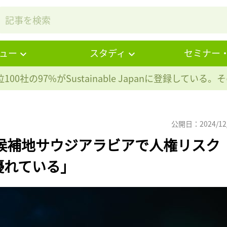
ュー
スタディ
セミナー
100社の97%が
Sustainable Japanに登録している
公開日：2024/12
開催候補地サウジアラビアで人権リスク
優れている」