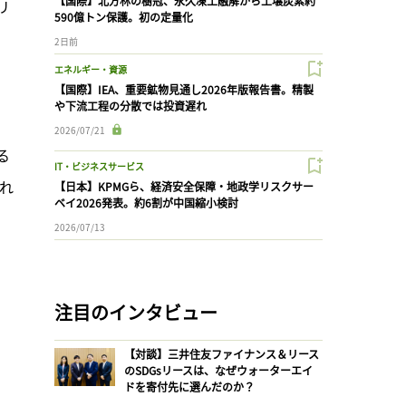
【国際】北方林の樹冠、永久凍土融解から土壌炭素約
リ
590億トン保護。初の定量化
2日前
エネルギー・資源
【国際】IEA、重要鉱物見通し2026年版報告書。精製
や下流工程の分散では投資遅れ
」
2026/07/21
る
IT・ビジネスサービス
れ
【日本】KPMGら、経済安全保障・地政学リスクサー
ベイ2026発表。約6割が中国縮小検討
2026/07/13
注目のインタビュー
【対談】三井住友ファイナンス＆リース
のSDGsリースは、なぜウォーターエイ
ドを寄付先に選んだのか？