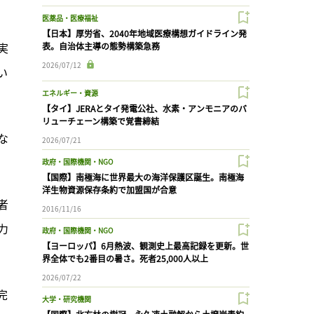
医薬品・医療福祉
【日本】厚労省、2040年地域医療構想ガイドライン発
実
表。自治体主導の態勢構築急務
2026/07/12
い
エネルギー・資源
【タイ】JERAとタイ発電公社、水素・アンモニアのバ
リューチェーン構築で覚書締結
な
2026/07/21
政府・国際機関・NGO
【国際】南極海に世界最大の海洋保護区誕生。南極海
洋生物資源保存条約で加盟国が合意
者
2016/11/16
力
政府・国際機関・NGO
【ヨーロッパ】6月熱波、観測史上最高記録を更新。世
界全体でも2番目の暑さ。死者25,000人以上
2026/07/22
完
大学・研究機関