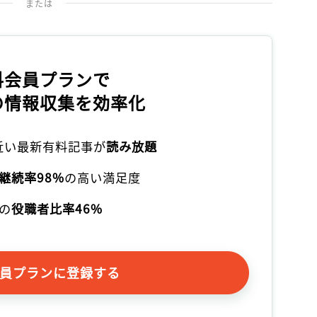
または
料会員プランで
の情報収集を効率化
本近い最新有料記事が
読み放題
継続率98%
の高い満足度
の
役職者比率46%
員プランに登録する