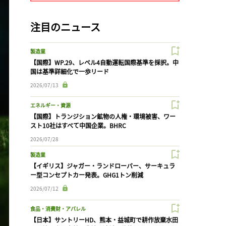
注目のニュース
製造業
【国際】WP.29、レベル4自動運転国際基準を採択。中
国は基準詳細化で一歩リード
2026/07/13
エネルギー・資源
【国際】トランジション鉱物の人権・環境被害、ワー
スト10社はすべて中国企業。BHRC
2026/07/28
製造業
【イギリス】ジャガー・ランドローバー、サーキュラ
ー型コンセプトカー発表。GHG1トン削減
2026/07/12
食品・消費財・アパレル
【日本】サントリーHD、熊本・益城町で耕作放棄水田