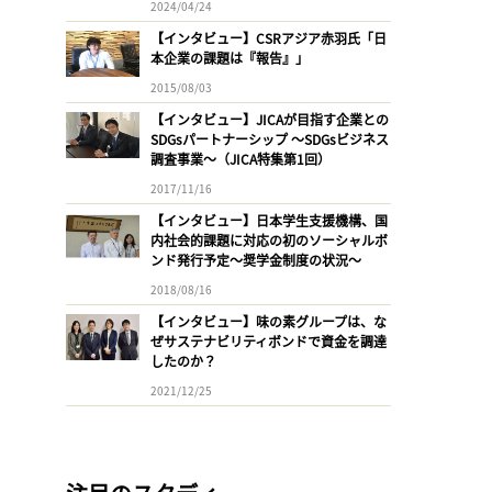
2024/04/24
【インタビュー】CSRアジア赤羽氏「日
本企業の課題は『報告』」
2015/08/03
【インタビュー】JICAが目指す企業との
SDGsパートナーシップ 〜SDGsビジネス
調査事業〜（JICA特集第1回）
2017/11/16
【インタビュー】日本学生支援機構、国
内社会的課題に対応の初のソーシャルボ
ンド発行予定〜奨学金制度の状況〜
2018/08/16
【インタビュー】味の素グループは、な
ぜサステナビリティボンドで資金を調達
したのか？
2021/12/25