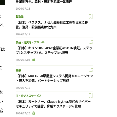
を湿地再生。森林・農地を流域一体管理
2026/07/15
会
製造業
【日本】ベスタス、ナセル最終組立工程を日本に移
れ
管。治具・設備拠点は北九州
2026/07/12
食品・消費財・アパレル
【日本】キリンHD、APAC企業初のSBTN検証。ステッ
催は
プ1とステップ2で。ステップ3も視野
2026/08/01
て
金融
【日本】MUFG、AI駆動型システム開発やAIエージェン
ト導入を加速。パートナーシップ形成
2026/07/12
本
IT・ビジネスサービス
い
【日本】ガートナー、Claude Mythos時代のサイバー
セキュリティで提言。脅威エクスポージャ管理
協
2026/07/25