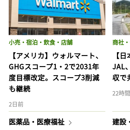
小売・宿泊・飲食・店舗
商社・
【アメリカ】ウォルマート、
【日
GHGスコープ1・2で2031年
JA
度目標改定。スコープ3削減
収で
も継続
22時
2日前
医薬品・医療福祉
建設