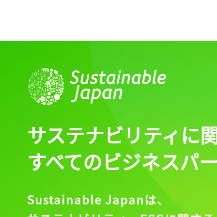
サステナビリティに
記事をお気に入りに
すべてのビジネスパ
ログインが必
Sustainable Japanは、