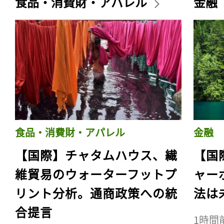
食品・消費財・アパレル
金融
食品・消費財・アパレル
金融
【国際】チャタムハウス、繊
【国
維貿易のウォーターフットプ
ャー
リント分析。通商政策への統
法は
合提言
1時間