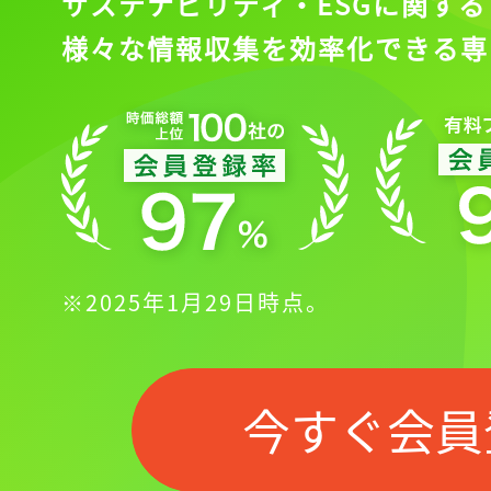
ログイン
サステナビリティ・ESGに関する
様々な情報収集を効率化できる専
会員登録
※2025年1月29日時点。
今すぐ会員