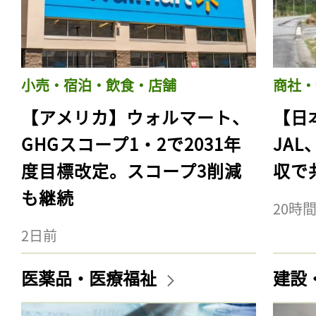
小売・宿泊・飲食・店舗
商社・
【アメリカ】ウォルマート、
【日
GHGスコープ1・2で2031年
JA
度目標改定。スコープ3削減
収で
も継続
20時
2日前
医薬品・医療福祉
建設