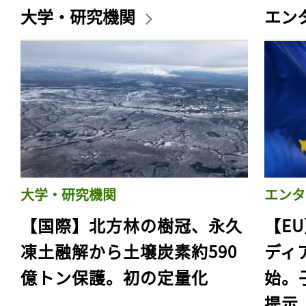
大学・研究機関
エン
大学・研究機関
エンタ
【国際】北方林の樹冠、永久
【E
凍土融解から土壌炭素約590
ディ
億トン保護。初の定量化
始。
提示