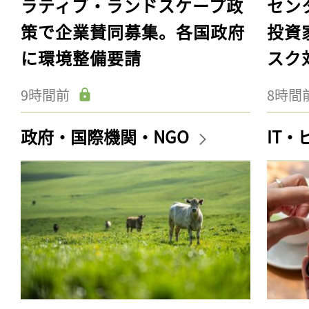
ラティブ・ランドスケープ政
セン
策で企業賛同募集。各国政府
投資
に環境整備要請
スク
9時間前
8時間
政府・国際機関・NGO
IT