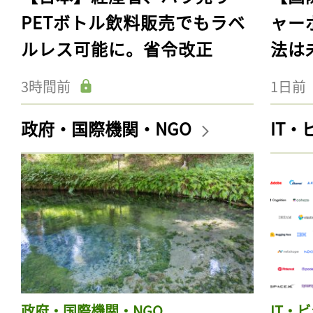
PETボトル飲料販売でもラベ
ャー
ルレス可能に。省令改正
法は
3時間前
1日前
政府・国際機関・NGO
IT
政府・国際機関・NGO
IT・