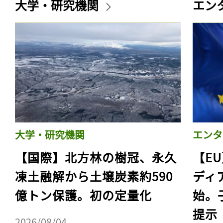
大学・研究機関
エン
大学・研究機関
エンタ
【国際】北方林の樹冠、永久
【E
凍土融解から土壌炭素約590
ディ
億トン保護。初の定量化
始。
提示
2026/08/04