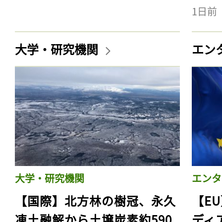
1日前
大学・研究機関
エン
大学・研究機関
エンタ
【国際】北方林の樹冠、永久
【E
凍土融解から土壌炭素約590
ディ