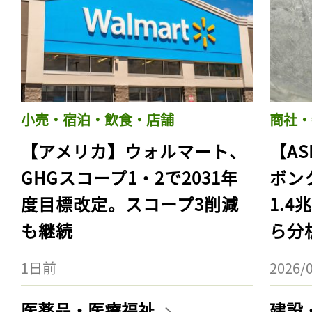
小売・宿泊・飲食・店舗
商社・
【アメリカ】ウォルマート、
【AS
GHGスコープ1・2で2031年
ボン
度目標改定。スコープ3削減
1.
も継続
ら分
1日前
2026/
医薬品・医療福祉
建設