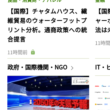
【国際】チャタムハウス、繊
【国
維貿易のウォーターフットプ
ャー
リント分析。通商政策への統
法は
合提言
11時
11時間前
政府・国際機関・NGO
IT