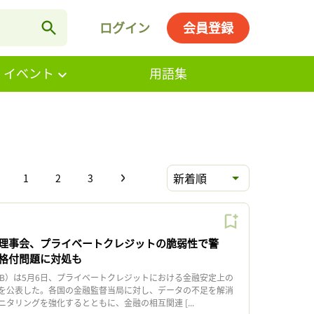
ログイン
会員登録
・イベント
用語集
新着順
1
2
3
理事会、プライベートクレジットの脆弱性で警
格付問題に対処も
B）は5月6日、プライベートクレジットにおける金融安定上の
を公表した。各国の金融監督当局に対し、データの不足を解消
タリングを強化するとともに、金融の相互関連 [...