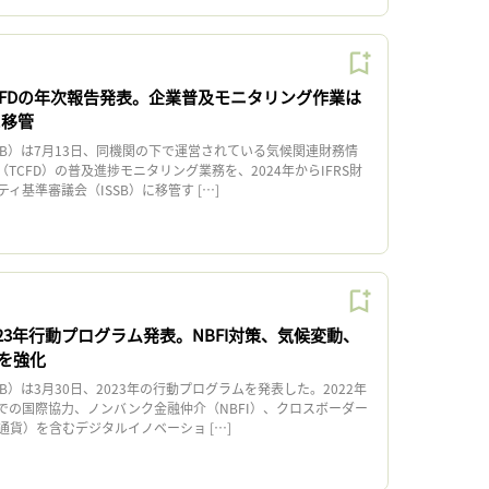
TCFDの年次報告発表。企業普及モニタリング作業は
に移管
B）は7月13日、同機関の下で運営されている気候関連財務情
TCFD）の普及進捗モニタリング業務を、2024年からIFRS財
ィ基準審議会（ISSB）に移管す […]
023年行動プログラム発表。NBFI対策、気候変動、
を強化
）は3月30日、2023年の行動プログラムを発表した。2022年
での国際協力、ノンバンク金融仲介（NBFI）、クロスボーダー
貨）を含むデジタルイノベーショ […]