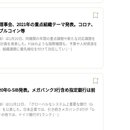
理事会、2021年の重点組織テーマ発表。コロナ、
ブルコイン等
B）は1月20日、同機関の年間の重点課題や新たな対応課題を
動計画を発表した。FSBのような国際機関も、予算や人材資源を
、組織課題に優先順位を付けて対応してい […]
020年G-SIB発表。メガバンク3行含め指定銀行は前
）は11月12日、「グローバルなシステム上重要な銀行（G-
スト」を公表した。日本企業では、引き続きメガバンク3行が「G-
その他では、ドイツ銀行が1ランク […]