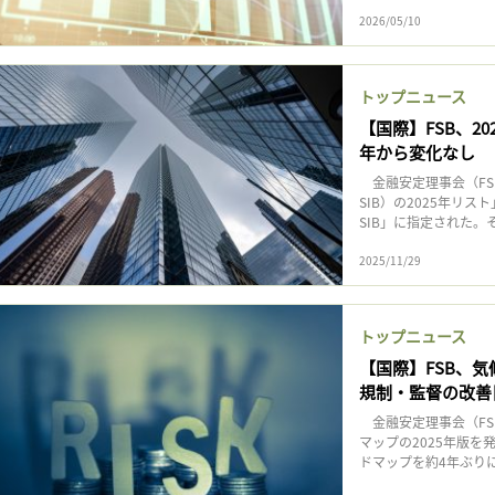
2026/05/10
トップニュース
【国際】FSB、2
年から変化なし
金融安定理事会（FSB
SIB）の2025年リ
SIB」に指定された。
2025/11/29
トップニュース
【国際】FSB、気
規制・監督の改善
金融安定理事会（FS
マップの2025年版を
ドマップを約4年ぶりに