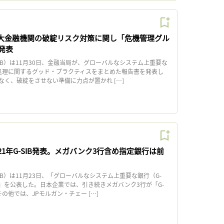
巨大金融機関の破綻リスク対策に関し「危機管理グル
発表
B）は11月30日、金融当局が、グローバルなシステム上重要な
破綻処理に関するグッド・プラクティスをまとめた報告書を発表し
なく、破綻をさせない準備に力点が置かれ […]
021年G-SIB発表。メガバンク3行含め指定銀行は前
）は11月23日、「グローバルなシステム上重要な銀行（G-
スト」を公表した。日本企業では、引き続きメガバンク3行が「G-
その他では、JPモルガン・チェー […]