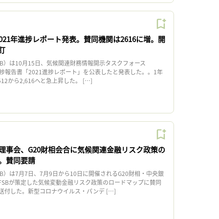
2021年進捗レポート発表。賛同機関は2616に増。開
訂
B）は10月15日、気候関連財務情報開示タスクフォース
進捗報告書「2021進捗レポート」を公表したと発表した。。1年
2から2,616へと急上昇した。 […]
理事会、G20財相会合に気候関連金融リスク政策の
。賛同要請
）は7月7日、7月9日から10日に開催されるG20財相・中央銀
FSBが策定した気候変動金融リスク政策のロードマップに賛同
送付した。新型コロナウイルス・パンデ […]