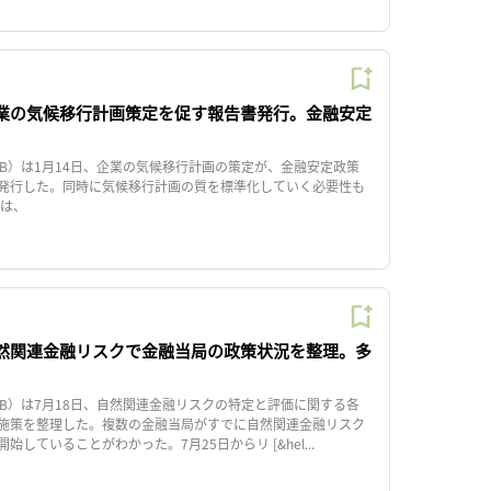
企業の気候移行計画策定を促す報告書発行。金融安定
B）は1月14日、企業の気候移行計画の策定が、金融安定政策
発行した。同時に気候移行計画の質を標準化していく必要性も
は、
自然関連金融リスクで金融当局の政策状況を整理。多
B）は7月18日、自然関連金融リスクの特定と評価に関する各
施策を整理した。複数の金融当局がすでに自然関連金融リスク
していることがわかった。7月25日からリ [&hel...