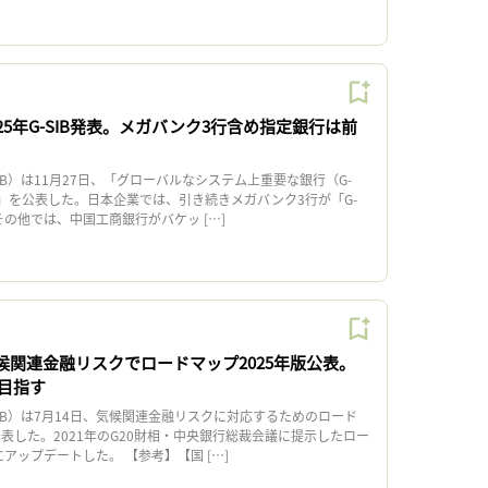
025年G-SIB発表。メガバンク3行含め指定銀行は前
）は11月27日、「グローバルなシステム上重要な銀行（G-
スト」を公表した。日本企業では、引き続きメガバンク3行が「G-
その他では、中国工商銀行がバケッ […]
候関連金融リスクでロードマップ2025年版公表。
目指す
B）は7月14日、気候関連金融リスクに対応するためのロード
発表した。2021年のG20財相・中央銀行総裁会議に提示したロー
アップデートした。 【参考】【国 […]