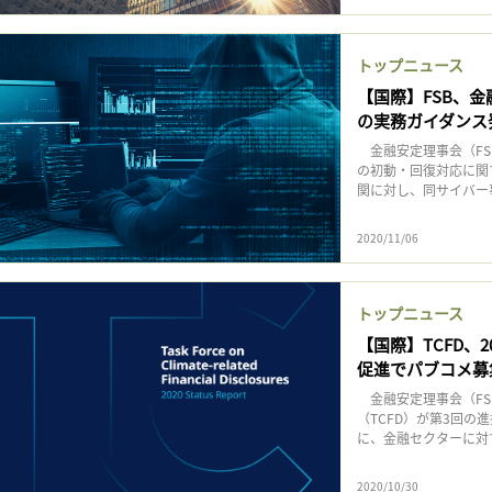
トップニュース
【国際】FSB、
の実務ガイダンス
金融安定理事会（FS
の初動・回復対応に関
関に対し、同サイバー事
2020/11/06
トップニュース
【国際】TCFD、
促進でパブコメ募
金融安定理事会（FS
（TCFD）が第3回の
に、金融セクターに対
2020/10/30