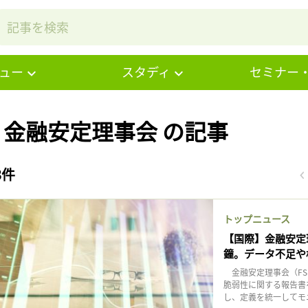
ュー
スタディ
セミナー
# 金融安定理事会 の記事
3件
トップニュース
【国際】金融安定
鐘。データ不足や
金融安定理事会（FS
脆弱性に関する報告書
し、定義を統一してモニ