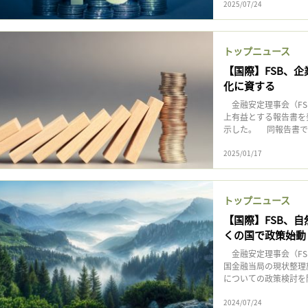
2025/07/24
トップニュース
【国際】FSB、
化に資する
金融安定理事会（FS
上有益とする報告書を
示した。 同報告書で
2025/01/17
トップニュース
【国際】FSB、
くの国で政策始動
金融安定理事会（FS
国金融当局の現状整理
についての政策検討を開始
2024/07/24