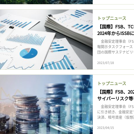
トップニュース
【国際】FSB、
2024年からISSB
金融安定理事会（FS
報開示タスクフォース（
団の国際サステナビリテ
2023/07/18
トップニュース
【国際】FSB、2
サイバーリスク等
金融安定理事会（FSB
に引き続き、金融安定
決済、暗号資産（仮想通
2023/04/15