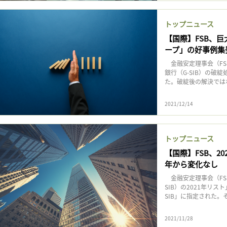
トップニュース
【国際】FSB、
ープ」の好事例集
金融安定理事会（FS
銀行（G-SIB）の
た。破綻後の解決では
2021/12/14
トップニュース
【国際】FSB、2
年から変化なし
金融安定理事会（FSB
SIB）の2021年リ
SIB」に指定された。
2021/11/28