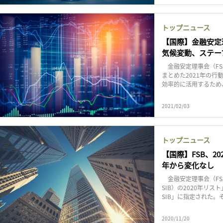
トップニュース
【国際】金融安定
気候変動、ステー
金融安定理事会（FS
まとめた2021年の行
効率的に活用するため
2021/02/03
トップニュース
【国際】FSB、2
年から変化なし
金融安定理事会（FSB
SIB）の2020年リ
SIB」に指定された。
2020/11/20