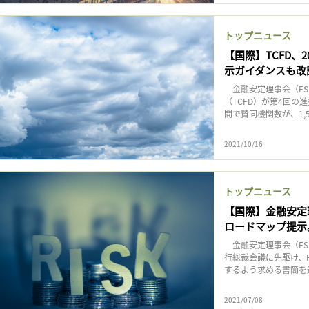
記事をお気に入りに保存するには
ログインが必要です
トップニュース
【国際】TCFD、
示ガイダンスも改
ログイン
会員登録
金融安定理事会（FS
（TCFD）が第4回の
間で賛同機関数が、1,51
2021/10/16
トップニュース
【国際】金融安定
ロードマップ提示
金融安定理事会（FSB
行総裁会議に先駆け、
するよう求める書簡を
2021/07/08