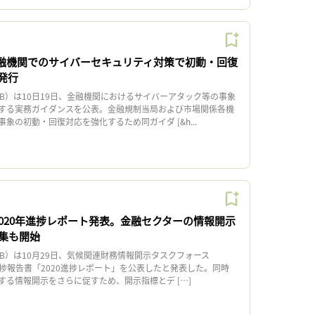
金融機関でのサイバーセキュリティ対策で初動・回復
発行
B）は10日19日、金融機関におけるサイバーアタック等の事象
する実務ガイダンスを公表。金融規制当局および市場関係各機
象の初動・回復対応を強化するため同ガイダ [&h...
2020年進捗レポート発表。金融セクターの情報開示
集も開始
B）は10月29日、気候関連財務情報開示タスクフォース
進捗報告書「2020進捗レポート」を公表したと発表した。同時
する情報開示をさらに促すため、開示指標とデ […]