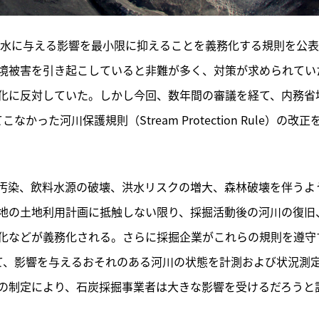
下水に与える影響を最小限に抑えることを義務化する規則を公
境被害を引き起こしていると非難が多く、対策が求められてい
化に反対していた。しかし今回、数年間の審議を経て、内務省
った河川保護規則（Stream Protection Rule）の改正
汚染、飲料水源の破壊、洪水リスクの増大、森林破壊を伴うよ
地の土地利用計画に抵触しない限り、採掘活動後の河川の復旧
化などが義務化される。さらに採掘企業がこれらの規則を遵守
て、影響を与えるおそれのある河川の状態を計測および状況測
の制定により、石炭採掘事業者は大きな影響を受けるだろうと