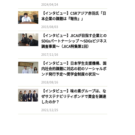
2024/04/24
【インタビュー】CSRアジア赤羽氏「日
本企業の課題は『報告』」
2015/08/03
【インタビュー】JICAが目指す企業との
SDGsパートナーシップ 〜SDGsビジネス
調査事業〜（JICA特集第1回）
2017/11/16
【インタビュー】日本学生支援機構、国
内社会的課題に対応の初のソーシャルボ
ンド発行予定〜奨学金制度の状況〜
2018/08/16
【インタビュー】味の素グループは、な
ぜサステナビリティボンドで資金を調達
したのか？
2021/12/25