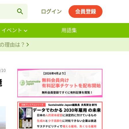
ログイン
会員登録
・イベント
用語集
。その理由は？
/10
境