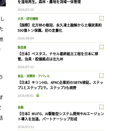
を湿地再生。森林・農地を流域一体管理
2026/07/15
表し
大学・研究機関
【国際】北方林の樹冠、永久凍土融解から土壌炭素約
た
590億トン保護。初の定量化
地
2026/08/04
製造業
を
【日本】ベスタス、ナセル最終組立工程を日本に移
管。治具・設備拠点は北九州
2026/07/12
う
食品・消費財・アパレル
【日本】キリンHD、APAC企業初のSBTN検証。ステッ
、
プ1とステップ2で。ステップ3も視野
2026/08/01
す
定
金融
【日本】MUFG、AI駆動型システム開発やAIエージェン
話
ト導入を加速。パートナーシップ形成
2026/07/12