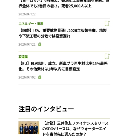
【ヨーロッパ】6月熱波、観測史上最高記録を更新。世
界全体でも2番目の暑さ。死者25,000人以上
2026/07/22
エネルギー・資源
【国際】IEA、重要鉱物見通し2026年版報告書。精製
や下流工程の分散では投資遅れ
2026/07/21
製造業
【EU】ELV規則、成立。新車プラ再生材比率25%義務
化。その他素材は1年以内に目標設定
2026/07/02
注目のインタビュー
【対談】三井住友ファイナンス＆リース
のSDGsリースは、なぜウォーターエイ
ドを寄付先に選んだのか？