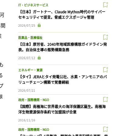
IT・ビジネスサービス
【日本】ガートナー、Claude Mythos時代のサイバー
河
セキュリティで提言。脅威エクスポージャ管理
年間
2026/07/25
保
医薬品・医療福祉
【日本】厚労省、2040年地域医療構想ガイドライン発
表。自治体主導の態勢構築急務
2026/07/12
も
エネルギー・資源
る
【タイ】JERAとタイ発電公社、水素・アンモニアのバ
リューチェーン構築で覚書締結
プ
2026/07/21
ま
政府・国際機関・NGO
【国際】南極海に世界最大の海洋保護区誕生。南極海
洋生物資源保存条約で加盟国が合意
2016/11/16
政府・国際機関・NGO