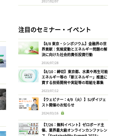
2017/02/07
注目のセミナー・イベント
【8/8 東京・シンポジウム】金融界の世
界貢献：気候変動とエネルギー問題の解
決に向けた社会的責任投資行動
2016/07/28
【8/10：締切】東京都、水素や再生可能
エネルギー等の「新エネルギー」推進に
資する技術開発や実証等の取組を募集
2023/07/12
【ウェビナー：4/9（火）】SJダイジェ
スト開催のお知らせ
2024/03/16
【7/26：無料イベント】ゼロボード主
催、業界最大級オンラインカンファレン
ス 「Sustainability Summit 2023」