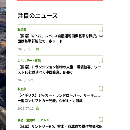
注目のニュース
製造業
【国際】WP.29、レベル4自動運転国際基準を採択。中
国は基準詳細化で一歩リード
2026/07/13
エネルギー・資源
【国際】トランジション鉱物の人権・環境被害、ワー
スト10社はすべて中国企業。BHRC
2026/07/28
製造業
【イギリス】ジャガー・ランドローバー、サーキュラ
ー型コンセプトカー発表。GHG1トン削減
2026/07/12
食品・消費財・アパレル
【日本】サントリーHD、熊本・益城町で耕作放棄水田