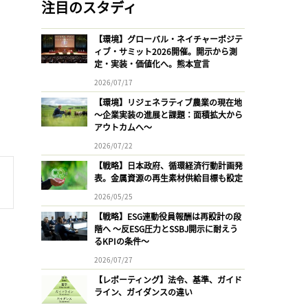
注目のスタディ
【環境】グローバル・ネイチャーポジテ
ィブ・サミット2026開催。開示から測
定・実装・価値化へ。熊本宣言
2026/07/17
【環境】リジェネラティブ農業の現在地
〜企業実装の進展と課題：面積拡大から
アウトカムへ〜
2026/07/22
【戦略】日本政府、循環経済行動計画発
表。金属資源の再生素材供給目標も設定
2026/05/25
【戦略】ESG連動役員報酬は再設計の段
階へ 〜反ESG圧力とSSBJ開示に耐えう
るKPIの条件〜
2026/07/27
【レポーティング】法令、基準、ガイド
ライン、ガイダンスの違い