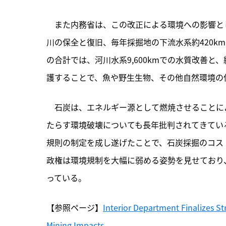
　また内務省は、この改正による環境への影響として
川の保全と復旧、毎年採掘地の下流水系約420km
の合計では、河川水系9,600kmでの水質改善と、約
護することで、魚や野生生物、その他自然環境の
　石炭は、エネルギー源として燃焼させることに
たらす環境破壊についても長年批判されてきてい
規則の制定を成し遂げたことで、石炭採掘のコス
政権は環境規制を大幅に弱める姿勢を見せており
っている。
【参照ページ】
Interior Department Finalizes S
Mining Impacts