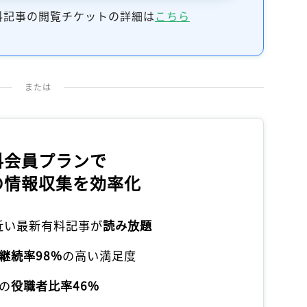
記事をお気に入りに保存するには
料記事の閲覧チケットの詳細は
こちら
ログインが必要です
ログイン
会員登録
または
料会員プランで
の情報収集を効率化
本近い最新有料記事が
読み放題
継続率98%
の高い満足度
の
役職者比率46%