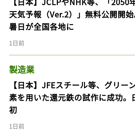
【日本】JCLPやNHK等、「2050
天気予報（Ver.2）」無料公開開
暑日が全国各地に
1日前
製造業
【日本】JFEスチール等、グリー
素を用いた還元鉄の試作に成功。
初
1日前