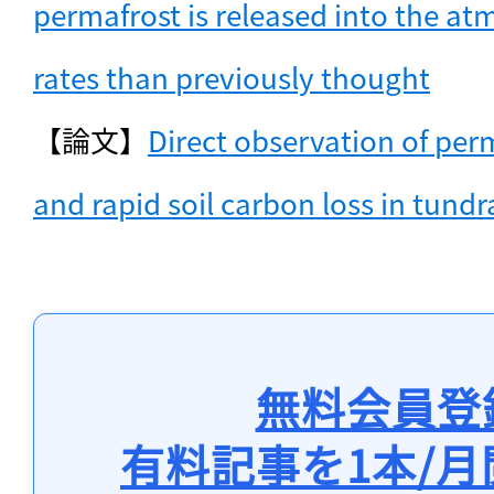
permafrost is released into the at
rates than previously thought
【論文】
Direct observation of per
and rapid soil carbon loss in tundr
無料会員登
有料記事を1本/