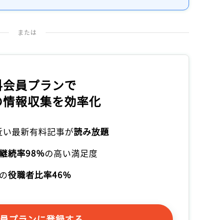
または
料会員プランで
の情報収集を効率化
本近い最新有料記事が
読み放題
継続率98%
の高い満足度
の
役職者比率46%
員プランに登録する