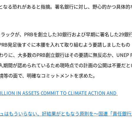
段となる恐れがあると指摘。署名銀行に対し、野心的かつ具体的
ラックが、PRBを創立した30銀行および早期に署名した29銀
PRB発足後すぐに本腰を入れて取り組むよう要請しましたもの
に、大多数のPRB創立銀行はその要請に無反応か、UNEP F
導入期間が認められているため現時点での計画の公開は不要だと
境等の面で、明確なコミットメントを求めた。
ILLION IN ASSETS COMMIT TO CLIMATE ACTION AND 
シュはもういらない、好結果がともなう原則を〜国連「責任銀行