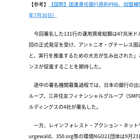
【参考】
【国際】国連責任銀行原則PRB、加盟機
年7月30日）
　今回署名した131行の運用資産総額は47兆米ド
回の正式発足を受け、アントニオ・グテーレス国
と、実行を推進するための大志が生み出された」
ンスが促進することを期待した。
　途中の署名機関募集過程では、日本の銀行の出
ループ、三井住友フィナンシャルグループ（SM
ルディングスの4社が署名した。
　一方、レインフォレスト・アクション・ネットワー
urgewald、350.org等の環境NGO21団体