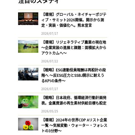
注目のスタディ
【環境】グローバル・ネイチャーポジテ
ィブ・サミット2026開催。開示から測
定・実装・価値化へ。熊本宣言
2026/07/17
【環境】リジェネラティブ農業の現在地
〜企業実装の進展と課題：面積拡大から
アウトカムへ〜
2026/07/22
【戦略】ESG連動役員報酬は再設計の段
階へ 〜反ESG圧力とSSBJ開示に耐えう
るKPIの条件〜
2026/07/27
【戦略】日本政府、循環経済行動計画発
表。金属資源の再生素材供給目標も設定
2026/05/25
【環境】2024年の世界CDP Aリスト企業
一覧 〜気候変動・ウォーター・フォレス
トの3分野〜