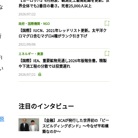
【ヨーロッパ】6月熱波、観測史上最高記録を更新。世
な
界全体でも2番目の暑さ。死者25,000人以上
2026/07/22
政府・国際機関・NGO
【国際】IUCN、2021年レッドリスト更新。太平洋ク
行
ロマグロ含むマグロ4種がランク引き下げ
2021/09/06
エネルギー・資源
I
【国際】IEA、重要鉱物見通し2026年版報告書。精製
や下流工程の分散では投資遅れ
い
2026/07/21
注目のインタビュー
原
【金融】JICAが発行した世界初の「ピー
スビルディングボンド」〜今なぜ平和構
築なのか〜