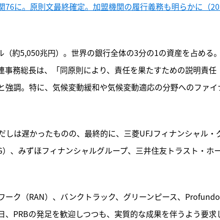
関76に。原則文最終確定。加盟機関の履行義務も明らかに（20
ル（約5,050兆円）。世界の銀行全体の3分の1の資産を占める
連事務総長は、「同原則により、責任を果たすための説明責任
と強調。特に、気候変動緩和や気候変動適応の分野へのファイ
だしは遅かったものの、最終的に、三菱UFJフィナンシャル・
FG）、みずほフィナンシャルグループ、三井住友トラスト・ホ
ク（RAN）、バンクトラック、グリーンピース、Profund
は9月23日、PRBの発足を歓迎しつつも、実質的な成果を伴うよう要求