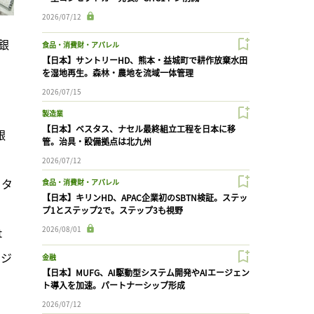
2026/07/12
銀
食品・消費財・アパレル
【日本】サントリーHD、熊本・益城町で耕作放棄水田
。
を湿地再生。森林・農地を流域一体管理
2026/07/15
製造業
【日本】ベスタス、ナセル最終組立工程を日本に移
銀
管。治具・設備拠点は北九州
2026/07/12
、タ
食品・消費財・アパレル
【日本】キリンHD、APAC企業初のSBTN検証。ステッ
、
プ1とステップ2で。ステップ3も視野
2026/08/01
 
エジ
金融
【日本】MUFG、AI駆動型システム開発やAIエージェン
ト導入を加速。パートナーシップ形成
2026/07/12