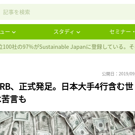
ュー
スタディ
セミナー
100社の97%が
Sustainable Japanに登録している
公開日：2019/09
RB、正式発足。日本大手4行含む世
は苦言も