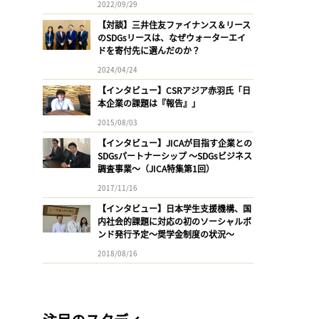
2022/09/29
【対談】三井住友ファイナンス＆リース
のSDGsリースは、なぜウォーターエイ
ドを寄付先に選んだのか？
2024/04/24
【インタビュー】CSRアジア赤羽氏「日
本企業の課題は『報告』」
2015/08/03
【インタビュー】JICAが目指す企業との
SDGsパートナーシップ 〜SDGsビジネス
調査事業〜（JICA特集第1回）
2017/11/16
【インタビュー】日本学生支援機構、国
内社会的課題に対応の初のソーシャルボ
ンド発行予定〜奨学金制度の状況〜
2018/08/16