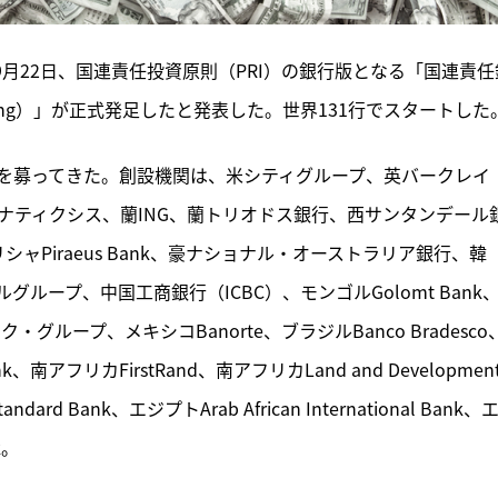
は9月22日、国連責任投資原則（PRI）の銀行版となる「国連責任
ble Banking）」が正式発足したと発表した。世界131行でスタートした
行を募ってきた。創設機関は、米シティグループ、英バークレイ
ナティクシス、蘭ING、蘭トリオドス銀行、西サンタンデール
ャPiraeus Bank、豪ナショナル・オーストラリア銀行、韓
ープ、中国工商銀行（ICBC）、モンゴルGolomt Bank
ック・グループ、メキシコBanorte、ブラジルBanco Bradesco
nk、南アフリカFirstRand、南アフリカLand and Development
ndard Bank、エジプトArab African International Bank、
k。