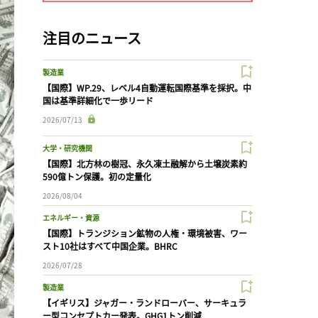
注目のニュース
製造業
【国際】WP.29、レベル4自動運転国際基準を採択。中
国は基準詳細化で一歩リード
2026/07/13
大学・研究機関
【国際】北方林の樹冠、永久凍土融解から土壌炭素約
590億トン保護。初の定量化
2026/08/04
エネルギー・資源
【国際】トランジション鉱物の人権・環境被害、ワー
スト10社はすべて中国企業。BHRC
2026/07/28
製造業
【イギリス】ジャガー・ランドローバー、サーキュラ
ー型コンセプトカー発表。GHG1トン削減