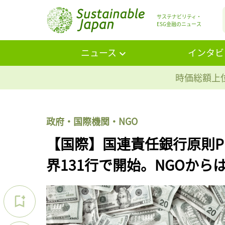
サステナビリティ・
ESG金融のニュース
ニュース
インタビ
時価総額上位
政府・国際機関・NGO
【国際】国連責任銀行原則P
界131行で開始。NGOから