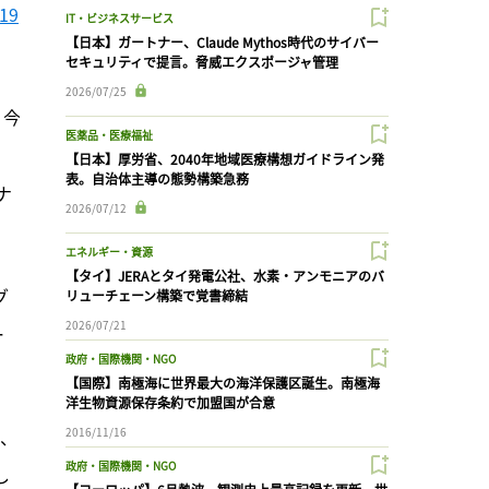
19
IT・ビジネスサービス
【日本】ガートナー、Claude Mythos時代のサイバー
セキュリティで提言。脅威エクスポージャ管理
2026/07/25
。今
医薬品・医療福祉
【日本】厚労省、2040年地域医療構想ガイドライン発
表。自治体主導の態勢構築急務
ナ
2026/07/12
エネルギー・資源
【タイ】JERAとタイ発電公社、水素・アンモニアのバ
グ
リューチェーン構築で覚書締結
2026/07/21
ー
政府・国際機関・NGO
【国際】南極海に世界最大の海洋保護区誕生。南極海
洋生物資源保存条約で加盟国が合意
o、
2016/11/16
政府・国際機関・NGO
し