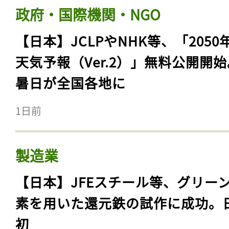
政府・国際機関・NGO
【日本】JCLPやNHK等、「2050
天気予報（Ver.2）」無料公開開
暑日が全国各地に
1日前
製造業
【日本】JFEスチール等、グリー
素を用いた還元鉄の試作に成功。
初