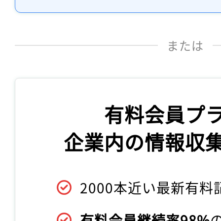
または
有料会員プ
企業内の情報収
2000本近い最新有料
有料会員継続率98%