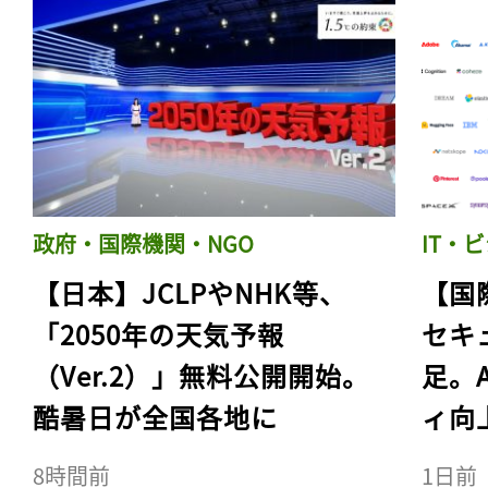
政府・国際機関・NGO
IT・
【日本】JCLPやNHK等、
【国
「2050年の天気予報
セキ
（Ver.2）」無料公開開始。
足。
酷暑日が全国各地に
ィ向
8時間前
1日前