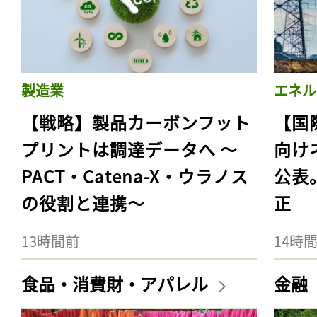
製造業
エネル
【戦略】製品カーボンフット
【国
プリントは調達データへ 〜
向け
PACT・Catena-X・ウラノス
公表
の役割と連携〜
正
13時間前
14時
食品・消費財・アパレル
金融