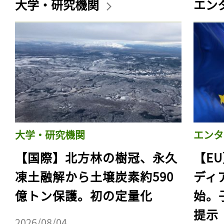
大学・研究機関
エン
大学・研究機関
エンタ
【国際】北方林の樹冠、永久
【E
凍土融解から土壌炭素約590
ディ
億トン保護。初の定量化
始。
提示
2026/08/04