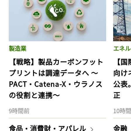
製造業
エネル
【戦略】製品カーボンフット
【国
プリントは調達データへ 〜
向け
PACT・Catena-X・ウラノス
公表
の役割と連携〜
正
9時間前
10時
食品・消費財・アパレル
金融