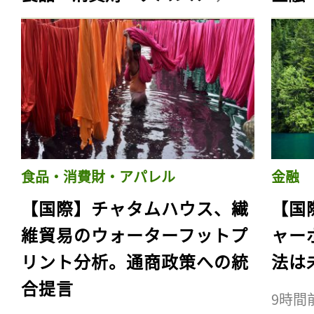
食品・消費財・アパレル
金融
【国際】チャタムハウス、繊
【国
維貿易のウォーターフットプ
ャー
リント分析。通商政策への統
法は
合提言
9時間