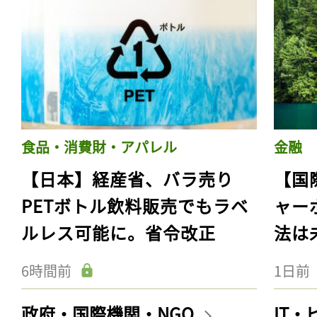
食品・消費財・アパレル
金融
【日本】経産省、バラ売り
【国
PETボトル飲料販売でもラベ
ャー
ルレス可能に。省令改正
法は
6時間前
1日前
政府・国際機関・NGO
IT