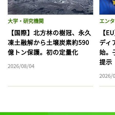
大学・研究機関
エンタ
【国際】北方林の樹冠、永久
【E
凍土融解から土壌炭素約590
ディ
億トン保護。初の定量化
始。
提示
2026/08/04
2026/
記事をお気に入りに
ログインが必