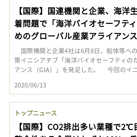
【国際】国連機関と企業、海洋
着問題で「海洋バイオセーフテ
めのグローバル産業アライアン
足
国際機関と企業4社は6月8日、船体等へ
策イニシアチブ「海洋バイオセーフティの
アンス（GIA）」を発足した。 今回のイ
2020/06/13
トップニュース
【国際】CO2排出多い業種で2℃