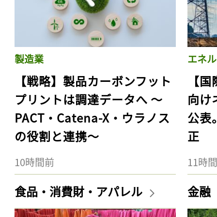
製造業
エネル
【戦略】製品カーボンフット
【国
プリントは調達データへ 〜
向け
PACT・Catena-X・ウラノス
公表
の役割と連携〜
正
10時間前
11時
食品・消費財・アパレル
金融