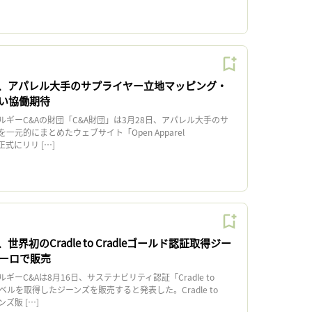
団、アパレル大手のサプライヤー立地マッピング・
い協働期待
ギーC&Aの財団「C&A財団」は3月28日、アパレル大手のサ
元的にまとめたウェブサイト「Open Apparel
を正式にリリ […]
世界初のCradle to Cradleゴールド認証取得ジー
ユーロで販売
ーC&Aは8月16日、サステナビリティ認証「Cradle to
レベルを取得したジーンズを販売すると発表した。Cradle to
ンズ販 […]