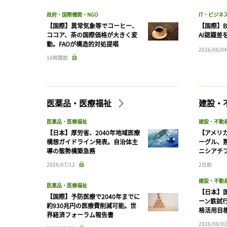
政府・国際機関・NGO
IT・ビジネ
【国際】異常気象等でコーヒー、
【国際】B
ココア、茶の国際価格が大きく変
AI認識差
動。FAOが構造的対処提唱
2026/08/04
16時間前
医薬品・医療福祉
建設・
医薬品・医療福祉
建設・不動
【日本】厚労省、2040年地域医療
【アメリ
構想ガイドライン発表。自治体主
ーグル、
導の態勢構築急務
ニシアチ
2026/07/12
2日前
建設・不動
医薬品・医療福祉
【日本】
【国際】予防医療で2040年までに
ーン鉄試行
約930兆円の医療費削減可能。世
格活用目
界経済フォーラム報告書
2026/08/02