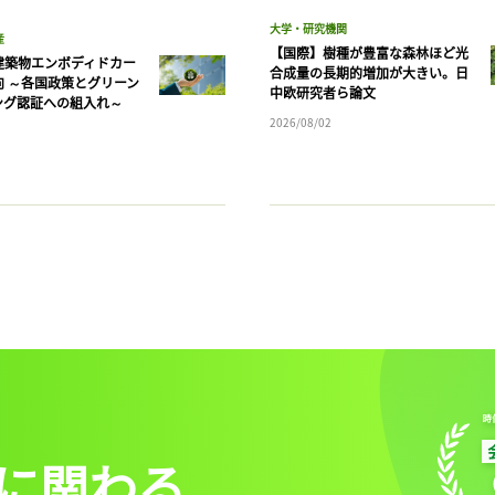
大学・研究機関
産
【国際】樹種が豊富な森林ほど光
建築物エンボディドカー
合成量の長期的増加が大きい。日
向 ～各国政策とグリーン
中欧研究者ら論文
ング認証への組入れ～
2026/08/02
に関わる