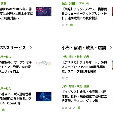
・資源
食品・消費財・アパレル
国CBAMが2027年に開
【国際】チャタムハウス、繊維貿
制度との違いと日本企業に
易のウォーターフットプリント分
る二制度対応〜
析。通商政策への統合提言
1日前
記事をお気に入りに保存するには
ログインが必要です
ビジネスサービス
小売・宿泊・飲食・店舗
ログイン
会員登録
スサービス
小売・宿泊・飲食・店舗
VIDIA等、オープンセキ
【アメリカ】ウォルマート、GHG
ライアンス発足。AIの安
スコープ1・2で2031年度目標改
キュリティ向上
定。スコープ3削減も継続
2日前
小売・宿泊・飲食・店舗
スサービス
【イギリス】食品・小売等100団
90社以上、AI法透明性義
体超、食料・栄養強化で政府に立
実践規範に自主署名。グ
法要請。テスコ、ダノン等
タ、OpenAI等
2026/08/04