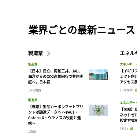
業界ごとの最新ニュース
製造業
エネル
製造業
エネルギー
【日本】日立、商船三井、JAL、
【イギリス
海洋からのCO2直接回収で共同実
ェクト向
証へ。日本初
アクセス
16時間前
16時間前
製造業
エネルギー
【戦略】製品カーボンフットプリ
【国際】S
ントは調達データへ 〜PACT・
ネットゼ
Catena-X・ウラノスの役割と連
設定方式
携〜
1日前
1日前