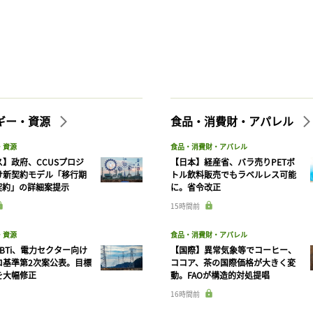
ギー・資源
食品・消費財・アパレル
・資源
食品・消費財・アパレル
】政府、CCUSプロジ
【日本】経産省、バラ売りPETボ
け新契約モデル「移行期
トル飲料販売でもラベルレス可能
契約」の詳細案提示
に。省令改正
15時間前
・資源
食品・消費財・アパレル
BTi、電力セクター向け
【国際】異常気象等でコーヒー、
ロ基準第2次案公表。目標
ココア、茶の国際価格が大きく変
を大幅修正
動。FAOが構造的対処提唱
16時間前