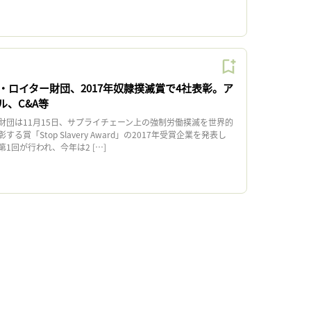
・ロイター財団、2017年奴隷撲滅賞で4社表彰。ア
ル、C&A等
団は11月15日、サプライチェーン上の強制労働撲滅を世界的
賞「Stop Slavery Award」の2017年受賞企業を発表し
1回が行われ、今年は2 […]