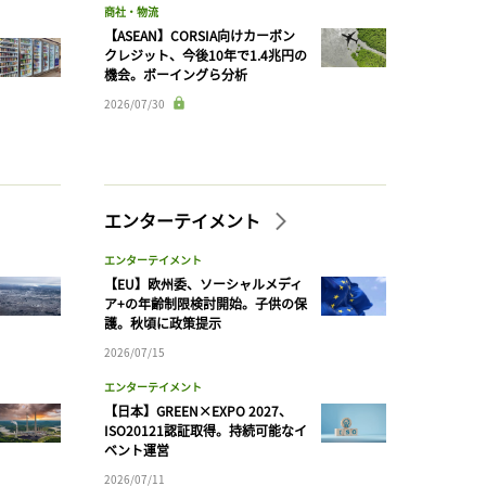
商社・物流
【ASEAN】CORSIA向けカーボン
クレジット、今後10年で1.4兆円の
機会。ボーイングら分析
2026/07/30
エンターテイメント
エンターテイメント
【EU】欧州委、ソーシャルメディ
ア+の年齢制限検討開始。子供の保
護。秋頃に政策提示
2026/07/15
エンターテイメント
【日本】GREEN×EXPO 2027、
ISO20121認証取得。持続可能なイ
ベント運営
2026/07/11