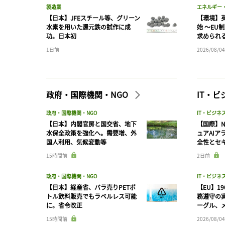
製造業
エネルギー
【日本】JFEスチール等、グリーン
【環境】英
水素を用いた還元鉄の試作に成
始 〜EU
功。日本初
求められ
1日前
2026/08/04
政府・国際機関・NGO
IT・
政府・国際機関・NGO
IT・ビジネ
【日本】内閣官房と国交省、地下
【国際】N
水保全政策を強化へ。需要増、外
ュアAIア
国人利用、気候変動等
全性とセ
15時間前
2日前
政府・国際機関・NGO
IT・ビジネ
【日本】経産省、バラ売りPETボ
【EU】1
トル飲料販売でもラベルレス可能
務遵守の
に。省令改正
ーグル、メ
15時間前
2026/08/04