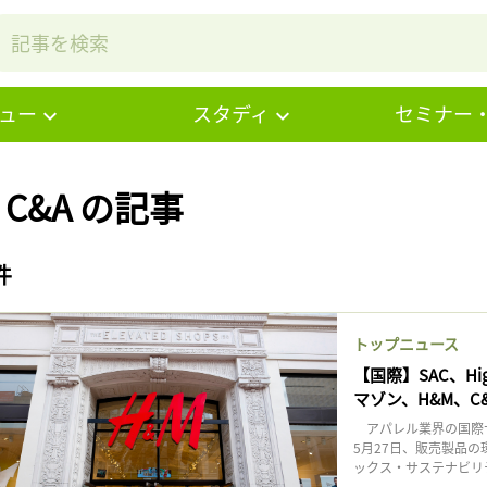
ュー
スタディ
セミナー
# C&A の記事
件
トップニュース
【国際】SAC、H
マゾン、H&M、C
アパレル業界の国際サステナビ
5月27日、販売製品の
ックス・サステナビリテ