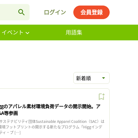
ログイン
会員登録
・イベント
用語集
新着順
iggのアパレル素材環境負荷データの開示開始。ア
&A等参画
リティ団体Sustainable Apparel Coalition（SAC）は
環境フットプリントの開示する新たなプログラム「Higgインデ
ィ・プ […]