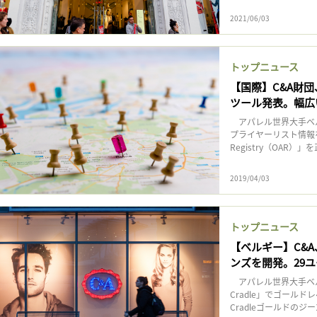
2021/06/03
トップニュース
【国際】C&A財
ツール発表。幅広
アパレル世界大手ベル
プライヤーリスト情報を一
Registry（OAR）」
2019/04/03
トップニュース
【ベルギー】C&A、
ンズを開発。29
アパレル世界大手ベルギ
Cradle」でゴールド
Cradleゴールドのジー