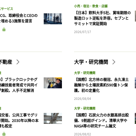
小売・宿泊・飲食・店舗
スサービス
【日本】飲料大手5社、賞味期限の
CG、取締役会とCEOの
製造ロット逆転を許容。セブンと
を埋める3施策を提言
サミットで実証開始
2026/07/17
不動産
大学・研究機関
産
大学・研究機関
カ】ブラックロックやグ
【国際】北方林の樹冠、永久凍土
熟練技能者育成で共同イ
融解から土壌炭素約590億トン保
ブ創設。人手不足解消
護。初の定量化
2026/08/04
産
大学・研究機関
国交省、公共工事でグリ
【国際】石炭火力の水銀高排出設
開始。2030年以降の本
備、9割超がインド。清華大学や
標も設定
NASA等の研究チーム論文
2026/08/02