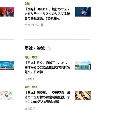
金融
【国際】UNEP FI、銀行のサステ
ナビリティ・リスクのリスマネ統
合で枠組発表。7要素提示
2026/08/04
商社・物流
商社・物流
【日本】日立、商船三井、JAL、
海洋からのCO2直接回収で共同実
証へ。日本初
16時間前
商社・物流
【日本】国交省、「交通空白」解
消で市区町村の認定制度創設。す
でに2300万人が懸念状態
16時間前