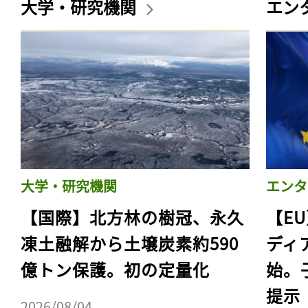
大学・研究機関
エン
大学・研究機関
エンタ
【国際】北方林の樹冠、永久
【E
凍土融解から土壌炭素約590
ディ
億トン保護。初の定量化
始。
提示
2026/08/04