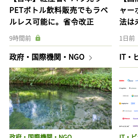
PETボトル飲料販売でもラベ
ャー
ルレス可能に。省令改正
法は
9時間前
1日前
政府・国際機関・NGO
IT
政府・国際機関・NGO
IT・